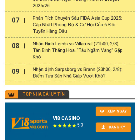
2025/26
Phân Tích Chuyên Sâu FIBA Asia Cup 2025:
07
Cập Nhật Phong Độ & Cơ Hội Của 6 Đội
Tuyển Hàng Đầu
Nhận Định Leeds vs Villarreal (21h00, 2/8):
08
Tân Binh Thăng Hoa, “Tàu Ngầm Vàng” Gặp
Khó
Nhận định Sarpsborg vs Brann (23h00, 2/8):
09
Điểm Tựa Sân Nhà Giúp Vượt Khó?
TOP NHÀ CÁI UY TÍN
XEM NGAY
VI8 CASINO
5.0
ĐĂNG KÝ