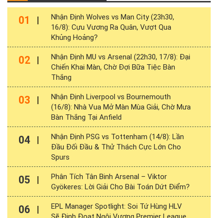
Nhận Định Wolves vs Man City (23h30,
01
16/8): Cựu Vương Ra Quân, Vượt Qua
Khủng Hoảng?
Nhận Định MU vs Arsenal (22h30, 17/8): Đại
02
Chiến Khai Màn, Chờ Đợi Bữa Tiệc Bàn
Thắng
Nhận Định Liverpool vs Bournemouth
03
(16/8): Nhà Vua Mở Màn Mùa Giải, Chờ Mưa
Bàn Thắng Tại Anfield
Nhận Định PSG vs Tottenham (14/8): Lần
04
Đầu Đối Đầu & Thử Thách Cực Lớn Cho
Spurs
Phân Tích Tân Binh Arsenal – Viktor
05
Gyökeres: Lời Giải Cho Bài Toán Dứt Điểm?
EPL Manager Spotlight: Soi Tứ Hùng HLV
06
Sẽ Định Đoạt Ngôi Vương Premier League