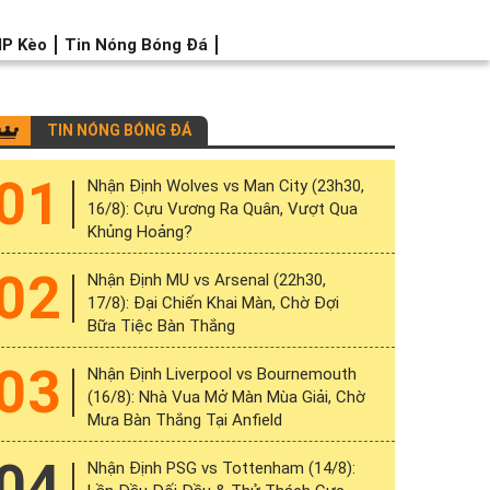
IP Kèo
Tin Nóng Bóng Đá
TIN NÓNG BÓNG ĐÁ
01
Nhận Định Wolves vs Man City (23h30,
16/8): Cựu Vương Ra Quân, Vượt Qua
Khủng Hoảng?
02
Nhận Định MU vs Arsenal (22h30,
17/8): Đại Chiến Khai Màn, Chờ Đợi
Bữa Tiệc Bàn Thắng
03
Nhận Định Liverpool vs Bournemouth
(16/8): Nhà Vua Mở Màn Mùa Giải, Chờ
Mưa Bàn Thắng Tại Anfield
04
Nhận Định PSG vs Tottenham (14/8):