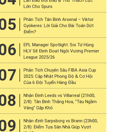
Lần Đầu Đối Đầu & Thử Thách Cực
Lớn Cho Spurs
05
Phân Tích Tân Binh Arsenal – Viktor
Gyökeres: Lời Giải Cho Bài Toán Dứt
Điểm?
06
EPL Manager Spotlight: Soi Tứ Hùng
HLV Sẽ Định Đoạt Ngôi Vương Premier
League 2025/26
07
Phân Tích Chuyên Sâu FIBA Asia Cup
2025: Cập Nhật Phong Độ & Cơ Hội
Của 6 Đội Tuyển Hàng Đầu
08
Nhận Định Leeds vs Villarreal (21h00,
2/8): Tân Binh Thăng Hoa, “Tàu Ngầm
Vàng” Gặp Khó
09
Nhận định Sarpsborg vs Brann (23h00,
2/8): Điểm Tựa Sân Nhà Giúp Vượt