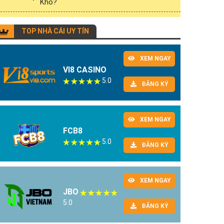
Khó?
TOP NHÀ CÁI UY TÍN
XEM NGAY
VI8 CASINO
5.0
ĐĂNG KÝ
XEM NGAY
FCB8
5.0
ĐĂNG KÝ
XEM NGAY
JBO
5.0
ĐĂNG KÝ