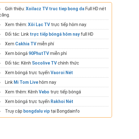
Giới thiệu:
Xoilacz TV truc tiep bong da
Full HD nét
căng.
Xem thêm:
Xôi Lạc TV
trực tiếp hôm nay.
Đối tác: Link
trực tiếp bóngá hôm nay
full HD
Xem
Cakhia TV
miễn phí
Xem bóngá
90PhutTV
miễn phí
Đối tác: Kênh
Socolive TV
chính thức
Xem bóngá trực tuyến
Vaoroi Nét
Link
Mi Tom Live
hôm nay
Xem thêm: Kênh
Vebo
trực tiếp bóngá
Xem bóngá trực tuyến
Rakhoi Nét
Truy cập
bongdalu vip
tại Bongdainfo