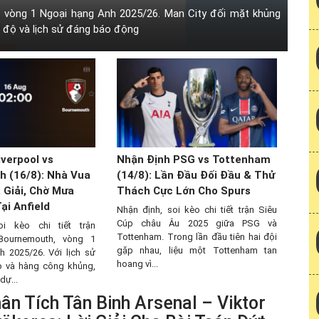
ty, vòng 1 Ngoại hạng Anh 2025/26. Man City đối mặt khủng
 độ và lịch sử đáng báo động
verpool vs
Nhận Định PSG vs Tottenham
 (16/8): Nhà Vua
(14/8): Lần Đầu Đối Đầu & Thử
Giải, Chờ Mưa
Thách Cực Lớn Cho Spurs
ại Anfield
Nhận định, soi kèo chi tiết trận Siêu
Cúp châu Âu 2025 giữa PSG và
oi kèo chi tiết trận
Tottenham. Trong lần đầu tiên hai đội
 Bournemouth, vòng 1
gặp nhau, liệu một Tottenham tan
 2025/26. Với lịch sử
hoang vì...
o và hàng công khủng,
dự...
ân Tích Tân Binh Arsenal – Viktor