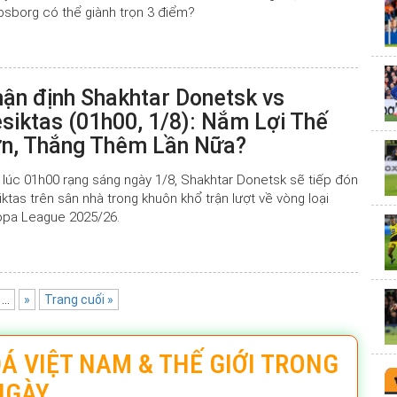
psborg có thể giành trọn 3 điểm?
ận định Shakhtar Donetsk vs
siktas (01h00, 1/8): Nắm Lợi Thế
n, Thắng Thêm Lần Nữa?
 lúc 01h00 rạng sáng ngày 1/8, Shakhtar Donetsk sẽ tiếp đón
ktas trên sân nhà trong khuôn khổ trận lượt về vòng loại
opa League 2025/26.
...
»
Trang cuối »
Á VIỆT NAM & THẾ GIỚI TRONG
NGÀY