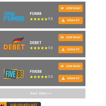
XEM NGAY
FUN88
5.0
ĐĂNG KÝ
XEM NGAY
DEBET
5.0
ĐĂNG KÝ
XEM NGAY
FIVE88
5.0
ĐĂNG KÝ
Xem thêm >>
GIẢI SOI KÈO HOT