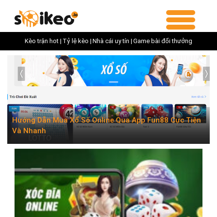
Kèo trận hot |
Tỷ lệ kèo |
Nhà cái uy tín |
Game bài đổi thưởng
Hướng Dẫn Mua Xổ Số Online Qua App Fun88 Cực Tiện
Và Nhanh