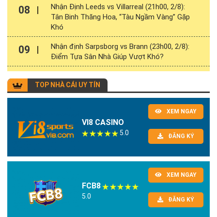
Nhận Định Leeds vs Villarreal (21h00, 2/8):
08
Tân Binh Thăng Hoa, “Tàu Ngầm Vàng” Gặp
Khó
Nhận định Sarpsborg vs Brann (23h00, 2/8):
09
Điểm Tựa Sân Nhà Giúp Vượt Khó?
TOP NHÀ CÁI UY TÍN
XEM NGAY
VI8 CASINO
5.0
ĐĂNG KÝ
XEM NGAY
FCB8
5.0
ĐĂNG KÝ