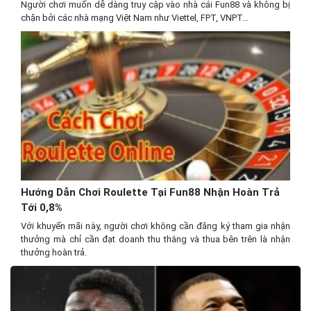
Người chơi muốn dễ dàng truy cập vào nhà cái Fun88 và không bị
chặn bởi các nhà mạng Việt Nam như Viettel, FPT, VNPT…
Hướng Dẫn Chơi Roulette Tại Fun88 Nhận Hoàn Trả
Tới 0,8%
Với khuyến mãi này, người chơi không cần đăng ký tham gia nhận
thưởng mà chỉ cần đạt doanh thu thắng và thua bên trên là nhận
thưởng hoàn trả.