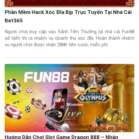
Phần Mềm Hack Xóc Đĩa Bịp Trực Tuyến Tại Nhà Cái
Bet365
Người chơi truy cập vào Sảnh Tiền Thưởng tại nhà cái Fun88
sẽ hiển thị ra nhiệm vụ doanh thu xóc đĩa. Hoàn thành nhiệm
vụ người chơi được nhận 288K tiền cược miễn phí.
Hướng Dẫn Chơi Slot Game Dragon 888 – Nhận