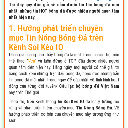
Tại đây quý độc giả sẽ nắm được tin tức bóng đá mới
nhất, những tin HOT bóng đá được nhiều người quan tâm
nhất hiện nay.
1. Hướng phát triển chuyên
mục Tin Nóng Bóng Đá trên
Kênh Soi Kèo IO
Đánh giá chung cho thấy bóng đá là một trong những bộ môn
thể thao “
Vua
” và luôn đứng ở TOP đầu được nhiều người
quan tâm đến hiện nay. Hàng ngày, mọi người có thể giải trí
bằng cách xem những trận đấu bóng đá, hoặc đọc những bản
tin bóng đá mới nhất trong ngày để cập nhật về tình hình hoạt
động của từng đội tuyển/
Câu lạc bộ bóng đá Việt Nam
hay trên Thế giới.
Theo đó, trên Kênh thông tin
Soi Keo IO
đã lên ý tưởng mở
rộng và phát triển thêm chuyên mục
Tin Nóng Bóng Đá
. Về
hướng pháp triển cơ bản của chuyên mục này tương ứng như
sau: