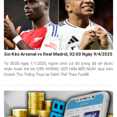
Soi Kèo Arsenal vs Real Madrid, 02:00 Ngày 9/4/2025
Từ 00:00 ngày 1/1/2025, người chơi cá độ bóng đá sẽ được
nhận hoàn trả tới 0.8% KHÔNG GIỚI HẠN MỖI NGÀY dựa trên
Doanh Thu Thắng Thua tại Sảnh Thể Thao Fun88.