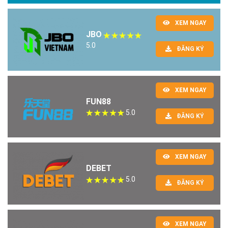
XEM NGAY
JBO
5.0
ĐĂNG KÝ
XEM NGAY
FUN88
5.0
ĐĂNG KÝ
XEM NGAY
DEBET
5.0
ĐĂNG KÝ
XEM NGAY