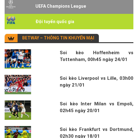
UEFA Champions League
Đội tuyển quốc gia
BETWAY – THÔNG TIN KHUYẾN MẠI
Soi kèo Hoffenheim vs
Tottenham, 00h45 ngày 24/01
Soi kèo Liverpool vs Lille, 03h00
ngày 21/01
Soi kèo Inter Milan vs Empoli,
02h45 ngày 20/01
Soi kèo Frankfurt vs Dortmund,
02h30 ngày 18/01