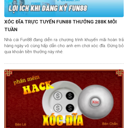
XÓC ĐĨA TRỰC TUYẾN FUN88 THƯỞNG 288K MỖI
TUẦN
Nhà cái Fun88 đang diễn ra chương trình khuyến mãi hoàn trả
hàng ngày vô cùng hấp dẫn cho anh em chơi xóc đĩa. Đừng bỏ
qua khoản tiền thưởng này nhé.