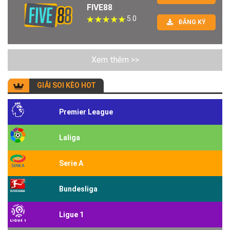
FIVE88
5.0
ĐĂNG KÝ
Xem thêm >>
GIẢI SOI KÈO HOT
Premier League
Laliga
Serie A
Bundesliga
Ligue 1