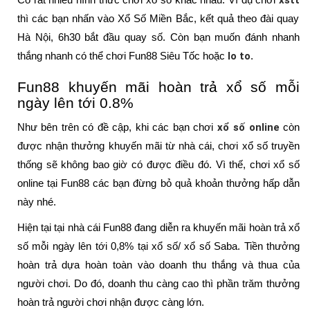
xstt
Có rất nhiều hình thức chơi xổ số khác nhau. Ví dụ chơi
thì các bạn nhấn vào Xổ Số Miền Bắc, kết quả theo đài quay
Hà Nội, 6h30 bắt đầu quay số. Còn bạn muốn đánh nhanh
lo to
thắng nhanh có thể chơi Fun88 Siêu Tốc hoặc
.
Fun88 khuyến mãi hoàn trả xổ số mỗi
ngày lên tới 0.8%
xổ số online
Như bên trên có đề cập, khi các bạn chơi
còn
được nhận thưởng khuyến mãi từ nhà cái, chơi xổ số truyền
thống sẽ không bao giờ có được điều đó. Vì thế, chơi xổ số
online tại Fun88 các bạn đừng bỏ quả khoản thưởng hấp dẫn
này nhé.
Hiện tại tại nhà cái Fun88 đang diễn ra khuyến mãi hoàn trả xổ
số mỗi ngày lên tới 0,8% tại xổ số/ xổ số Saba. Tiền thưởng
hoàn trả dựa hoàn toàn vào doanh thu thắng và thua của
người chơi. Do đó, doanh thu càng cao thì phần trăm thưởng
hoàn trả người chơi nhận được càng lớn.