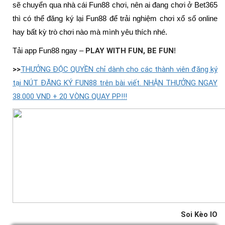
sẽ chuyển qua nhà cái Fun88 chơi, nên ai đang chơi ở Bet365
thì có thể đăng ký lại Fun88 để trải nghiệm chơi xổ số online
hay bất kỳ trò chơi nào mà mình yêu thích nhé.
PLAY WITH FUN, BE FUN
Tải app Fun88 ngay –
!
>>
THƯỞNG ĐỘC QUYỀN chỉ dành cho các thành viên đăng ký
tại NÚT ĐĂNG KÝ FUN88 trên bài viết. NHẬN THƯỞNG NGAY
38.000 VND + 20 VÒNG QUAY PP!!!
Soi Kèo IO