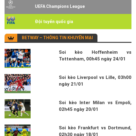
UEFA Champions League
Đội tuyển quốc gia
BETWAY – THÔNG TIN KHUYẾN MẠI
Soi kèo Hoffenheim vs
Tottenham, 00h45 ngày 24/01
Soi kèo Liverpool vs Lille, 03h00
ngày 21/01
Soi kèo Inter Milan vs Empoli,
02h45 ngày 20/01
Soi kèo Frankfurt vs Dortmund,
02h30 ngày 18/01