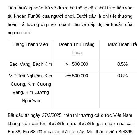
Tiền thưởng hoàn trả sẽ được hệ thống cập nhật trực tiếp vào
tài khoản Fun88 của người chơi. Dưới đây là chi tiết thưởng
hoàn trả tương ứng với doanh thu và cấp độ tài khoản của
người chơi.
Hạng Thành Viên
Doanh Thu Thắng
Mức Hoàn Trả
Thua
Bạc, Vàng, Bạch Kim
>= 500.000
0.5%
VIP Trải Nghiệm, Kim
>= 500.000
0.8%
Cương, Kim Cương
Vàng, Kim Cương
Ngôi Sao
Bắt đầu từ ngày 27/3/2025, trên thị trường cá cược Việt Nam
Bet365
Bet365
không còn cái tên
nữa.
gia nhập nhà cái
Fun88, Fun88 đã mua lại nhà cái này. Mọi thành viên Bet365