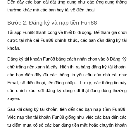
Đến đây các bạn cài đặt ứng dụng như các ứng dụng thông
thường khác mà các bạn hay tải về điện thoại.
Bước 2: Đăng ký và nạp tiền Fun88
Tải app Fun88 thành công về thiết bị di động. Để tham gia chơi
Fun88 chính thức
cược tại nhà cái
, các bạn cần đăng ký tài
khoản.
Đăng ký tài khoản Fun88 bằng cách nhấn chọn vào ô Đăng Ký
chữ trắng nền xanh lá cây. Hiển thị ra bảng đăng ký tài khoản,
các bạn điền đầy đủ các thông tin yêu cầu của nhà cái như
Email, số điện thoại, tên đăng nhập… Lưu ý, các thông tin này
cần chính xác, sđt đăng ký dùng sđt thật đang dùng thường
xuyên.
nạp tiền Fun88
Sau khi đăng ký tài khoản, tiến đến các bạn
.
Việc nạp tiền tài khoản Fun88 giống như việc các bạn đến các
tụ điểm mua xổ số các bạn dùng tiền mặt hoặc chuyển khoản