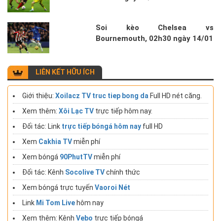
Soi kèo Chelsea vs
Bournemouth, 02h30 ngày 14/01
LIÊN KẾT HỮU ÍCH
Giới thiệu:
Xoilacz TV truc tiep bong da
Full HD nét căng.
Xem thêm:
Xôi Lạc TV
trực tiếp hôm nay.
Đối tác: Link
trực tiếp bóngá hôm nay
full HD
Xem
Cakhia TV
miễn phí
Xem bóngá
90PhutTV
miễn phí
Đối tác: Kênh
Socolive TV
chính thức
Xem bóngá trực tuyến
Vaoroi Nét
Link
Mi Tom Live
hôm nay
Xem thêm: Kênh
Vebo
trực tiếp bóngá