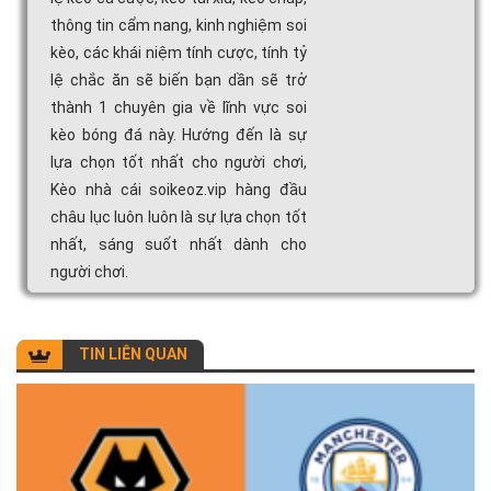
thông tin cẩm nang, kinh nghiệm soi
kèo, các khái niệm tính cược, tính tỷ
lệ chắc ăn sẽ biến bạn dần sẽ trở
thành 1 chuyên gia về lĩnh vực soi
kèo bóng đá này. Hướng đến là sự
lựa chọn tốt nhất cho người chơi,
Kèo nhà cái soikeoz.vip hàng đầu
châu lục luôn luôn là sự lựa chọn tốt
nhất, sáng suốt nhất dành cho
người chơi.
TIN LIÊN QUAN