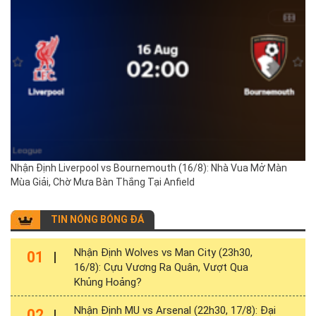
Nhận Định Liverpool vs Bournemouth (16/8): Nhà Vua Mở Màn
Mùa Giải, Chờ Mưa Bàn Thắng Tại Anfield
TIN NÓNG BÓNG ĐÁ
Nhận Định Wolves vs Man City (23h30,
01
16/8): Cựu Vương Ra Quân, Vượt Qua
Khủng Hoảng?
Nhận Định MU vs Arsenal (22h30, 17/8): Đại
02