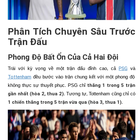
Phân Tích Chuyên Sâu Trước
Trận Đấu
Phong Độ Bất Ổn Của Cả Hai Đội
PSG
Trái với kỳ vọng về một trận đấu đỉnh cao, cả
và
Tottenham
đều bước vào trận chung kết với một phong độ
thắng 1 trong 5 trận
không thực sự thuyết phục. PSG chỉ
gần nhất (hòa 2, thua 2)
. Tương tự, Tottenham cũng chỉ có
1 chiến thắng trong 5 trận vừa qua (hòa 3, thua 1)
.