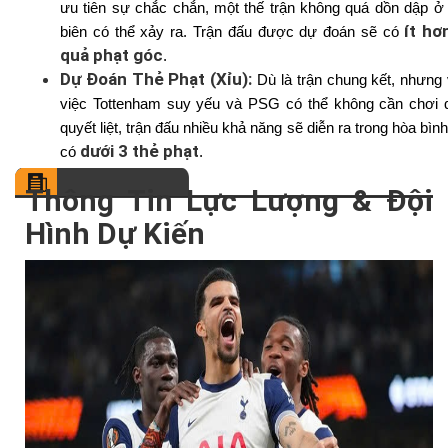
ưu tiên sự chắc chắn, một thế trận không quá dồn dập ở 
ít hơ
biên có thể xảy ra. Trận đấu được dự đoán sẽ có
quả phạt góc
.
Dự Đoán Thẻ Phạt (Xỉu):
Dù là trận chung kết, nhưng 
việc Tottenham suy yếu và PSG có thể không cần chơi 
quyết liệt, trận đấu nhiều khả năng sẽ diễn ra trong hòa bìn
dưới 3 thẻ phạt
có
.
Thông Tin Lực Lượng & Đội
Hình Dự Kiến