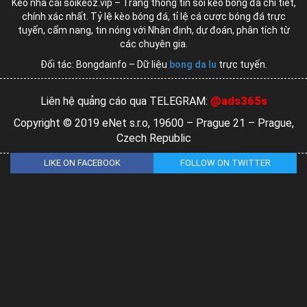
Kèo nhà cái soikeoz.vip – Trang thông tin soi kèo bóng đá chi tiết,
chính xác nhất. Tỷ lệ kèo bóng đá, tỉ lệ cá cược bóng đá trực
tuyến, cẩm nang, tin nóng với Nhận định, dự đoán, phân tích từ
các chuyên gia.
Đối tác: Bongdainfo – Dữ liệu
bong da lu
trực tuyến.
@ads365s
Liên hệ quảng cáo qua TELEGRAM:
Copyright © 2019 eNet s.r.o, 19600 – Prague 21 – Prague,
Czech Republic
LIKE ON FACEBOOK
FOLLOW ON TWITTER