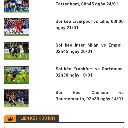
Tottenham, 00h45 ngày 24/01
Soi kèo Liverpool vs Lille, 03h00
ngày 21/01
Soi kèo Inter Milan vs Empoli,
02h45 ngày 20/01
Soi kèo Frankfurt vs Dortmund,
02h30 ngày 18/01
Soi kèo Chelsea vs
Bournemouth, 02h30 ngày 14/01
LIÊN KẾT HỮU ÍCH