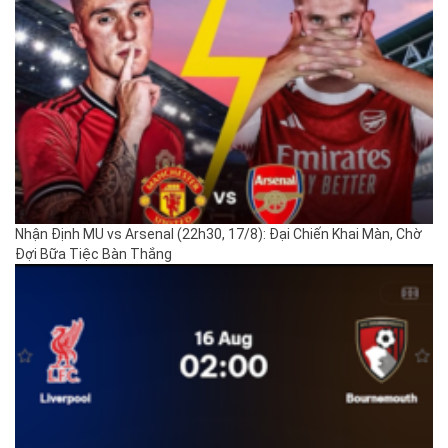
Nhận Định MU vs Arsenal (22h30, 17/8): Đại Chiến Khai Màn, Chờ
Đợi Bữa Tiệc Bàn Thắng