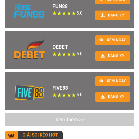
FUN88
5.0
ĐĂNG KÝ
XEM NGAY
DEBET
5.0
ĐĂNG KÝ
XEM NGAY
FIVE88
5.0
ĐĂNG KÝ
Xem thêm >>
GIẢI SOI KÈO HOT