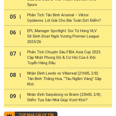
Spurs
Phân Tích Tân Binh Arsenal – Viktor
05
Gyökeres: Lời Giải Cho Bài Toán Dứt Điểm?
EPL Manager Spotlight: Soi Tứ Hùng HLV
06
Sẽ Định Đoạt Ngôi Vương Premier League
2025/26
Phân Tích Chuyên Sâu FIBA Asia Cup 2025:
07
Cập Nhật Phong Độ & Cơ Hội Của 6 Đội
Tuyển Hàng Đầu
Nhận Định Leeds vs Villarreal (21h00, 2/8):
08
Tân Binh Thăng Hoa, “Tàu Ngầm Vàng” Gặp
Khó
Nhận định Sarpsborg vs Brann (23h00, 2/8):
09
Điểm Tựa Sân Nhà Giúp Vượt Khó?
TOP NHÀ CÁI UY TÍN