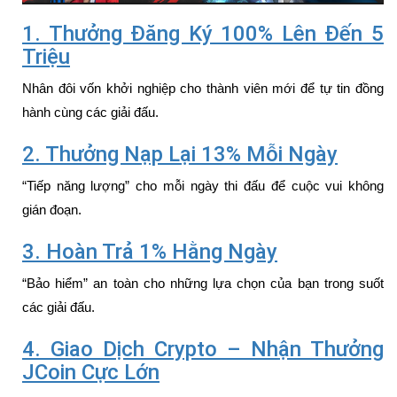
1. Thưởng Đăng Ký 100% Lên Đến 5
Triệu
Nhân đôi vốn khởi nghiệp cho thành viên mới để tự tin đồng
hành cùng các giải đấu.
2. Thưởng Nạp Lại 13% Mỗi Ngày
“Tiếp năng lượng” cho mỗi ngày thi đấu để cuộc vui không
gián đoạn.
3. Hoàn Trả 1% Hằng Ngày
“Bảo hiểm” an toàn cho những lựa chọn của bạn trong suốt
các giải đấu.
4. Giao Dịch Crypto – Nhận Thưởng
JCoin Cực Lớn