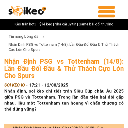
Kèo trận hot |
Tỷ lệ kèo |
Nhà cái uy tín |
Game bài đổi thưởng
Tin nóng bóng đá
»
Nhận Định PSG vs Tottenham (14/8): Lần Đầu Đối Đầu & Thử Thách
Cực Lớn Cho Spurs
Nhận Định PSG vs Tottenham (14/8):
Lần Đầu Đối Đầu & Thử Thách Cực Lớn
Cho Spurs
SOI KÈO IO
-
17:21 - 12/08/2025
Nhận định, soi kèo chi tiết trận Siêu Cúp châu Âu 2025
giữa PSG và Tottenham. Trong lần đầu tiên hai đội gặp
nhau, liệu một Tottenham tan hoang vì chấn thương có
thể đứng vững?