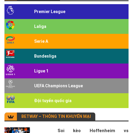
Premier League
Laliga
Serie A
Bundesliga
Ligue 1
UEFA Champions League
Đội tuyển quốc gia
BETWAY – THÔNG TIN KHUYẾN MẠI
Soi kèo Hoffenheim vs