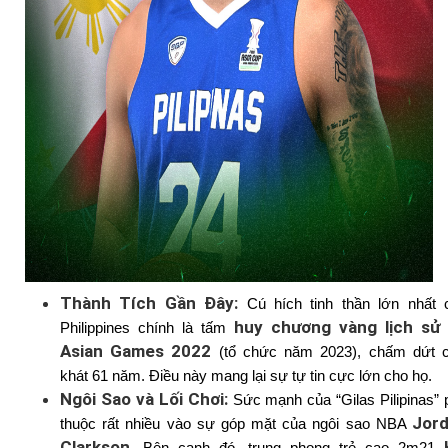
Thành Tích Gần Đây:
Cú hích tinh thần lớn nhất 
huy chương vàng lịch sử 
Philippines chính là tấm
Asian Games 2022
(tổ chức năm 2023), chấm dứt 
khát 61 năm. Điều này mang lại sự tự tin cực lớn cho họ.
Ngôi Sao và Lối Chơi:
Sức mạnh của “Gilas Pilipinas” 
Jor
thuộc rất nhiều vào sự góp mặt của ngôi sao NBA
Clarkson