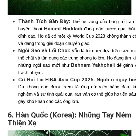
Thành Tích Gần Đây:
Thế hệ vàng của bóng rổ Iran 
Hamed Haddadi
huyền thoại
đang dần bước qua thời
đỉnh cao. Họ đã có một kỳ World Cup 2023 không thành c
và đang trong giai đoạn chuyển giao.
Ngôi Sao và Lối Chơi:
Vẫn là lối chơi dựa trên sức m
thể chất và tận dụng các trung phong to lớn. Họ đang tìm k
Behnam Yakhchali
những ngôi sao mới như
để gánh 
trách nhiệm.
Cơ Hội Tại FIBA Asia Cup 2025:
Ngựa ô nguy hi
Dù không còn được xem là ứng cử viên hàng đầu, k
nghiệm và sự tinh quái của Iran vẫn có thể giúp họ tiến sâ
gây khó khăn cho các ông lớn.
6. Hàn Quốc (Korea): Những Tay Ném
Thiện Xạ