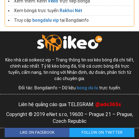
Xem thêm: Kênh
Vebo
trực tiếp bóngá
Xem bóngá trực tuyến
Rakhoi Nét
Truy cập
bongdalu vip
tại Bongdainfo
Kèo nhà cái soikeoz.vip – Trang thông tin soi kèo bóng đá chi tiết,
chính xác nhất. Tỷ lệ kèo bóng đá, tỉ lệ cá cược bóng đá trực
tuyến, cẩm nang, tin nóng với Nhận định, dự đoán, phân tích từ
các chuyên gia.
Đối tác: Bongdainfo – Dữ liệu
bong da lu
trực tuyến.
@ads365s
Liên hệ quảng cáo qua TELEGRAM:
Copyright © 2019 eNet s.r.o, 19600 – Prague 21 – Prague,
Czech Republic
LIKE ON FACEBOOK
FOLLOW ON TWITTER