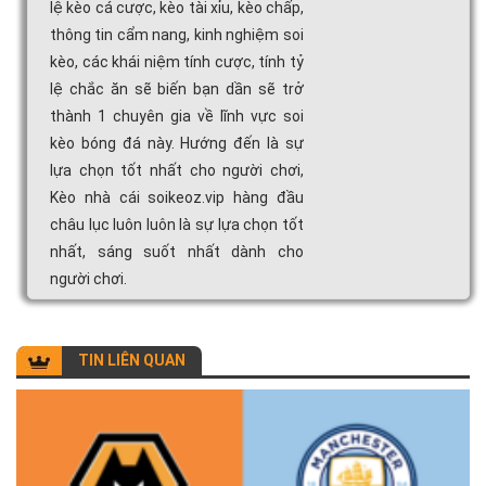
lệ kèo cá cược, kèo tài xỉu, kèo chấp,
thông tin cẩm nang, kinh nghiệm soi
kèo, các khái niệm tính cược, tính tỷ
lệ chắc ăn sẽ biến bạn dần sẽ trở
thành 1 chuyên gia về lĩnh vực soi
kèo bóng đá này. Hướng đến là sự
lựa chọn tốt nhất cho người chơi,
Kèo nhà cái soikeoz.vip hàng đầu
châu lục luôn luôn là sự lựa chọn tốt
nhất, sáng suốt nhất dành cho
người chơi.
TIN LIÊN QUAN