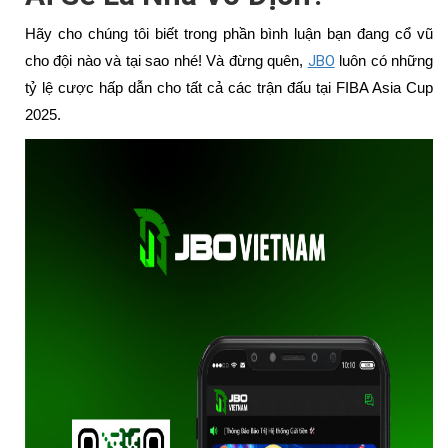
Hãy cho chúng tôi biết trong phần bình luận bạn đang cổ vũ
JBO
cho đội nào và tại sao nhé! Và đừng quên,
luôn có những
tỷ lệ cược hấp dẫn cho tất cả các trận đấu tại FIBA Asia Cup
2025.