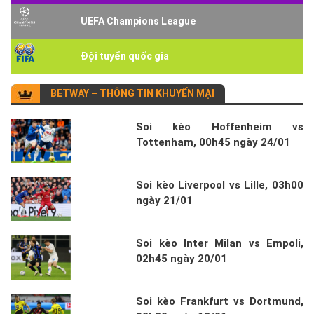
UEFA Champions League
Đội tuyển quốc gia
BETWAY – THÔNG TIN KHUYẾN MẠI
Soi kèo Hoffenheim vs
Tottenham, 00h45 ngày 24/01
Soi kèo Liverpool vs Lille, 03h00
ngày 21/01
Soi kèo Inter Milan vs Empoli,
02h45 ngày 20/01
Soi kèo Frankfurt vs Dortmund,