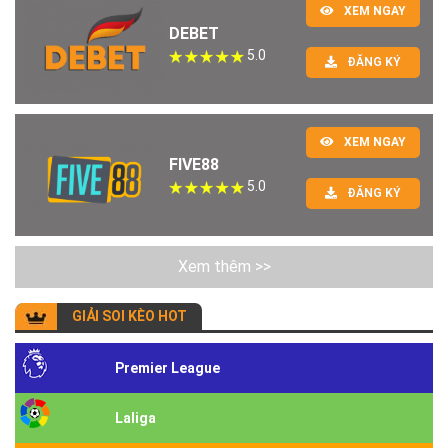
XEM NGAY
DEBET
5.0
ĐĂNG KÝ
XEM NGAY
FIVE88
5.0
ĐĂNG KÝ
Xem thêm >>
GIẢI SOI KÈO HOT
Premier League
Laliga