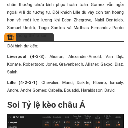
chấn thương chưa bình phục hoàn toàn. Gomez vẫn ngồi
ngoài vì lí do tương tự. Đội khách Lille dù vậy còn tan hoang
hơn về mặt lực lượng khi Edon Zhegrova, Nabil Bentaleb,
Samuel Umtiti, Tiago Santos và Mathias Fernandez-Pardo
đều không thể ra sân.
Đội hình dự kiến:
Liverpool (4-3-3):
Alisson; Alexander-Arnold, Van Dijk,
Konate, Robertson; Jones, Gravenberch, Allister; Gakpo, Diaz,
Salah.
Lille (4-2-3-1):
Chevalier; Mandi, Diakite, Ribeiro, Ismaily;
Andre, Andre Gomes; Cabella, Bouaddi, Haraldsson; David.
Soi Tỷ lệ kèo châu Á