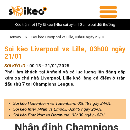
Kèo trận hot |
Tỷ lệ kèo |
Nhà cái uy tín |
Game bài đổi thưởng
Betway
»
Soi kèo Liverpool vs Lille, 03h00 ngày 21/01
Soi kèo Liverpool vs Lille, 03h00 ngày
21/01
SOI KÈO IO
-
00:13 - 21/01/2025
Phải làm khách tại Anfield và có lực lượng lẫn đẳng cấp
kém xa chủ nhà Liverpool, Lille khó lòng có điểm ở trận
đấu thứ 7 tại Champions League.
Soi kèo Hoffenheim vs Tottenham, 00h45 ngày 24/01
Soi kèo Inter Milan vs Empoli, 02h45 ngày 20/01
Soi kèo Frankfurt vs Dortmund, 02h30 ngày 18/01
Nhận định Champions