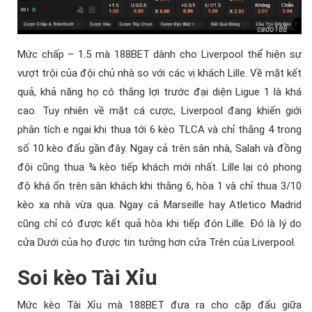
Mức chấp – 1.5 mà 188BET dành cho Liverpool thể hiện sự
vượt trội của đội chủ nhà so với các vị khách Lille. Về mặt kết
quả, khả năng họ có thắng lợi trước đại diện Ligue 1 là khá
cao. Tuy nhiên về mặt cá cược, Liverpool đang khiến giới
phân tích e ngại khi thua tới 6 kèo TLCA và chỉ thắng 4 trong
số 10 kèo đấu gần đây. Ngay cả trên sân nhà, Salah và đồng
đội cũng thua ¾ kèo tiếp khách mới nhất. Lille lại có phong
độ khá ổn trên sân khách khi thắng 6, hòa 1 và chỉ thua 3/10
kèo xa nhà vừa qua. Ngay cả Marseille hay Atletico Madrid
cũng chỉ có được kết quả hòa khi tiếp đón Lille. Đó là lý do
cửa Dưới của họ được tin tưởng hơn cửa Trên của Liverpool.
Soi kèo Tài Xỉu
Mức kèo Tài Xỉu mà 188BET đưa ra cho cặp đấu giữa