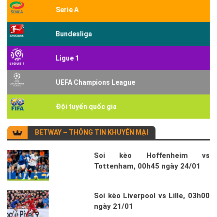
Serie A
Bundesliga
Ligue 1
UEFA Champions League
Đội tuyển quốc gia
BETWAY – THÔNG TIN KHUYẾN MẠI
Soi kèo Hoffenheim vs
Tottenham, 00h45 ngày 24/01
Soi kèo Liverpool vs Lille, 03h00
ngày 21/01