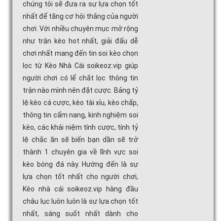
chúng tôi sẽ đưa ra sự lựa chọn tốt
nhất để tăng cơ hội thắng của người
chơi. Với nhiều chuyên mục mở rộng
như trận kèo hot nhất, giải đấu dễ
chơi nhất mang đến tin soi kèo chọn
lọc từ Kèo Nhà Cái soikeoz.vip giúp
người chơi có lể chắt lọc thông tin
trận nào mình nên đặt cược. Bảng tỷ
lệ kèo cá cược, kèo tài xỉu, kèo chấp,
thông tin cẩm nang, kinh nghiệm soi
kèo, các khái niệm tính cược, tính tỷ
lệ chắc ăn sẽ biến bạn dần sẽ trở
thành 1 chuyên gia về lĩnh vực soi
kèo bóng đá này. Hướng đến là sự
lựa chọn tốt nhất cho người chơi,
Kèo nhà cái soikeoz.vip hàng đầu
châu lục luôn luôn là sự lựa chọn tốt
nhất, sáng suốt nhất dành cho