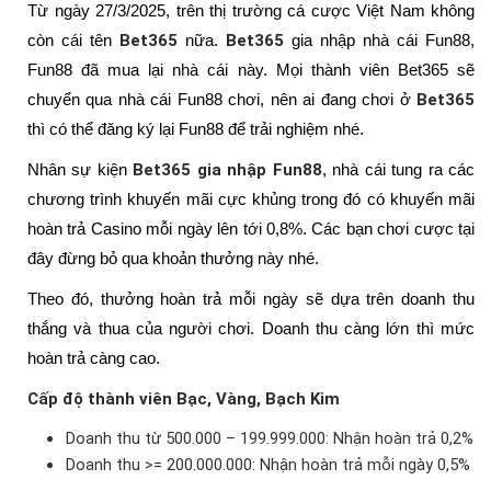
Từ ngày 27/3/2025, trên thị trường cá cược Việt Nam không
Bet365
Bet365
còn cái tên
nữa.
gia nhập nhà cái Fun88,
Fun88 đã mua lại nhà cái này. Mọi thành viên Bet365 sẽ
Bet365
chuyển qua nhà cái Fun88 chơi, nên ai đang chơi ở
thì có thể đăng ký lại Fun88 để trải nghiệm nhé.
Bet365 gia nhập Fun88
Nhân sự kiện
, nhà cái tung ra các
chương trình khuyến mãi cực khủng trong đó có khuyến mãi
hoàn trả Casino mỗi ngày lên tới 0,8%. Các bạn chơi cược tại
đây đừng bỏ qua khoản thưởng này nhé.
Theo đó, thưởng hoàn trả mỗi ngày sẽ dựa trên doanh thu
thắng và thua của người chơi. Doanh thu càng lớn thì mức
hoàn trả càng cao.
Cấp độ thành viên Bạc, Vàng, Bạch Kim
Doanh thu từ 500.000 – 199.999.000: Nhận hoàn trả 0,2%
Doanh thu >= 200.000.000: Nhận hoàn trả mỗi ngày 0,5%