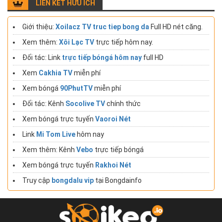
LIÊN KẾT HỮU ÍCH
Giới thiệu:
Xoilacz TV truc tiep bong da
Full HD nét căng.
Xem thêm:
Xôi Lạc TV
trực tiếp hôm nay.
Đối tác: Link
trực tiếp bóngá hôm nay
full HD
Xem
Cakhia TV
miễn phí
Xem bóngá
90PhutTV
miễn phí
Đối tác: Kênh
Socolive TV
chính thức
Xem bóngá trực tuyến
Vaoroi Nét
Link
Mi Tom Live
hôm nay
Xem thêm: Kênh
Vebo
trực tiếp bóngá
Xem bóngá trực tuyến
Rakhoi Nét
Truy cập
bongdalu vip
tại Bongdainfo