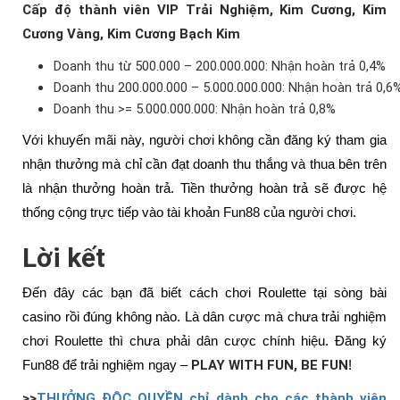
Cấp độ thành viên VIP Trải Nghiệm, Kim Cương, Kim
Cương Vàng, Kim Cương Bạch Kim
Doanh thu từ 500.000 – 200.000.000: Nhận hoàn trả 0,4%
Doanh thu 200.000.000 – 5.000.000.000: Nhận hoàn trả 0,6
Doanh thu >= 5.000.000.000: Nhận hoàn trả 0,8%
Với khuyến mãi này, người chơi không cần đăng ký tham gia
nhận thưởng mà chỉ cần đạt doanh thu thắng và thua bên trên
là nhận thưởng hoàn trả. Tiền thưởng hoàn trả sẽ được hệ
thống cộng trực tiếp vào tài khoản Fun88 của người chơi.
Lời kết
Đến đây các bạn đã biết cách chơi Roulette tại sòng bài
casino rồi đúng không nào. Là dân cược mà chưa trải nghiệm
chơi Roulette thì chưa phải dân cược chính hiệu. Đăng ký
PLAY WITH FUN, BE FUN
Fun88 để trải nghiệm ngay –
!
>>
THƯỞNG ĐỘC QUYỀN chỉ dành cho các thành viên