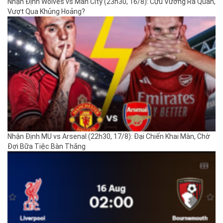
Nhận Định Wolves vs Man City (23h30, 16/8): Cựu Vương Ra Quân,
Vượt Qua Khủng Hoảng?
Nhận Định MU vs Arsenal (22h30, 17/8): Đại Chiến Khai Màn, Chờ
Đợi Bữa Tiệc Bàn Thắng