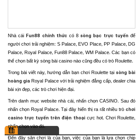
Fun88 chính thức
sòng bạc trực tuyến
Nhà cái
có 8
để
người chơi trải nghiệm: S Palace, EVO Place, PP Palace, DG
Palace, Royal Palace, Fun88 Palace, WM Palace. Các bạn có
thể chọn bất kỳ sòng bài casino nào cũng đều có trò Roulette.
sòng bài
Trong bài viết này, hướng dẫn bạn chơi Roulette tại
hoàng gia
Royal Palace với trải nghiệm đẳng cấp, dealer chia
bài xịn đẹp, các trò chơi hiện đại.
Trên danh mục website nhà cái, nhấn chọn CASINO. Sau đó
chơi
nhấn chọn Royal Palace. Tại đây hiển thị ra rất nhiều trò
casino trực tuyến trên điện thoại
cực hot. Chơi Roulette,
nhấn chọn vào đó.
Đến đây sân chơi là của bạn, việc của bạn là lựa chọn chip