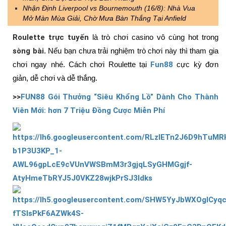
Nhận Định Liverpool vs Bournemouth (16/8): Nhà Vua
Mở Màn Mùa Giải, Chờ Mưa Bàn Thắng Tại Anfield
Roulette trực tuyến
là trò chơi casino vô cùng hot trong
sòng bài
. Nếu bạn chưa trải nghiệm trò chơi này thì tham gia
Fun88
chơi ngay nhé. Cách chơi Roulette tại
cực kỳ đơn
giản, dễ chơi và dễ thắng.
>>
FUN88 Gói Thưởng “Siêu Khổng Lồ” Dành Cho Thành
Viên Mới: hơn 7 Triệu Đồng Cược Miễn Phí