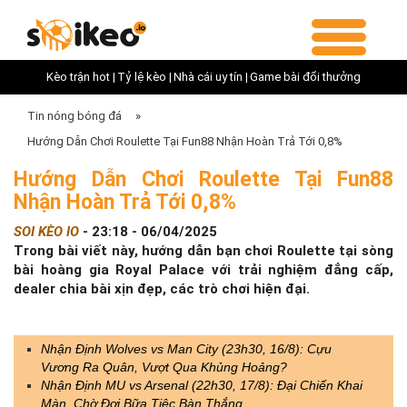
Kèo trận hot |
Tỷ lệ kèo |
Nhà cái uy tín |
Game bài đổi thưởng
Tin nóng bóng đá
»
Hướng Dẫn Chơi Roulette Tại Fun88 Nhận Hoàn Trả Tới 0,8%
Hướng Dẫn Chơi Roulette Tại Fun88
Nhận Hoàn Trả Tới 0,8%
SOI KÈO IO
-
23:18 - 06/04/2025
Trong bài viết này, hướng dẫn bạn chơi Roulette tại sòng
bài hoàng gia Royal Palace với trải nghiệm đẳng cấp,
dealer chia bài xịn đẹp, các trò chơi hiện đại.
Nhận Định Wolves vs Man City (23h30, 16/8): Cựu
Vương Ra Quân, Vượt Qua Khủng Hoảng?
Nhận Định MU vs Arsenal (22h30, 17/8): Đại Chiến Khai
Màn, Chờ Đợi Bữa Tiệc Bàn Thắng