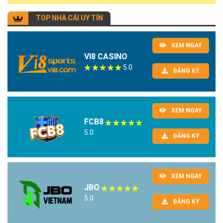
TOP NHÀ CÁI UY TÍN
XEM NGAY
VI8 CASINO
5.0
ĐĂNG KÝ
XEM NGAY
FCB8
5.0
ĐĂNG KÝ
XEM NGAY
JBO
5.0
ĐĂNG KÝ