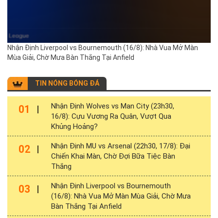
Nhận Định Liverpool vs Bournemouth (16/8): Nhà Vua Mở Màn
Mùa Giải, Chờ Mưa Bàn Thắng Tại Anfield
TIN NÓNG BÓNG ĐÁ
Nhận Định Wolves vs Man City (23h30,
01
16/8): Cựu Vương Ra Quân, Vượt Qua
Khủng Hoảng?
Nhận Định MU vs Arsenal (22h30, 17/8): Đại
02
Chiến Khai Màn, Chờ Đợi Bữa Tiệc Bàn
Thắng
Nhận Định Liverpool vs Bournemouth
03
(16/8): Nhà Vua Mở Màn Mùa Giải, Chờ Mưa
Bàn Thắng Tại Anfield