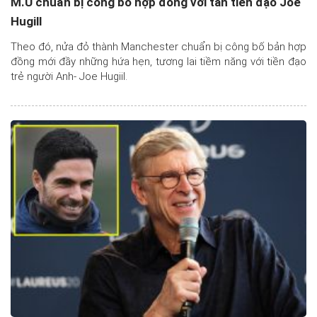
M.U chuẩn bị công bố hợp đồng với tân tiền đạo Joe
Hugill
Theo đó, nửa đỏ thành Manchester chuẩn bị công bố bản hợp
đồng mới đầy những hứa hẹn, tương lai tiềm năng với tiền đạo
trẻ người Anh- Joe Hugiil.