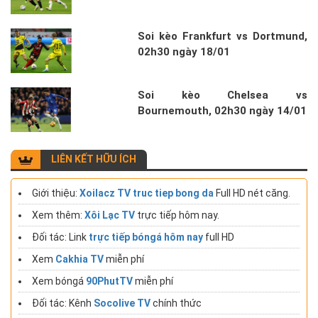
Soi kèo Frankfurt vs Dortmund,
02h30 ngày 18/01
Soi kèo Chelsea vs
Bournemouth, 02h30 ngày 14/01
LIÊN KẾT HỮU ÍCH
Giới thiệu:
Xoilacz TV truc tiep bong da
Full HD nét căng.
Xem thêm:
Xôi Lạc TV
trực tiếp hôm nay.
Đối tác: Link
trực tiếp bóngá hôm nay
full HD
Xem
Cakhia TV
miễn phí
Xem bóngá
90PhutTV
miễn phí
Đối tác: Kênh
Socolive TV
chính thức