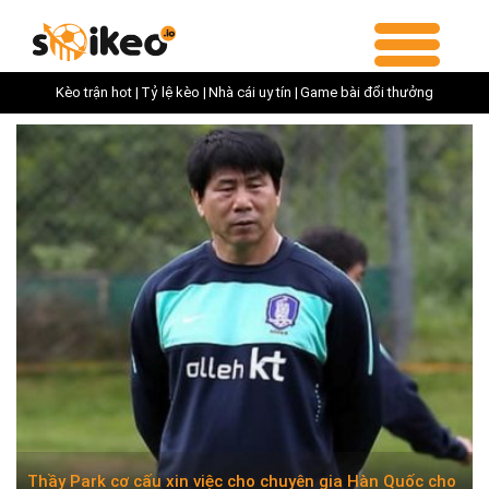
Kèo trận hot |
Tỷ lệ kèo |
Nhà cái uy tín |
Game bài đổi thưởng
Thầy Park cơ cấu xin việc cho chuyên gia Hàn Quốc cho