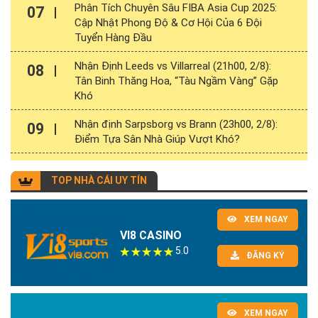
Phân Tích Chuyên Sâu FIBA Asia Cup 2025:
07
Cập Nhật Phong Độ & Cơ Hội Của 6 Đội
Tuyển Hàng Đầu
Nhận Định Leeds vs Villarreal (21h00, 2/8):
08
Tân Binh Thăng Hoa, “Tàu Ngầm Vàng” Gặp
Khó
Nhận định Sarpsborg vs Brann (23h00, 2/8):
09
Điểm Tựa Sân Nhà Giúp Vượt Khó?
TOP NHÀ CÁI UY TÍN
XEM NGAY
VI8 CASINO
5.0
ĐĂNG KÝ
XEM NGAY