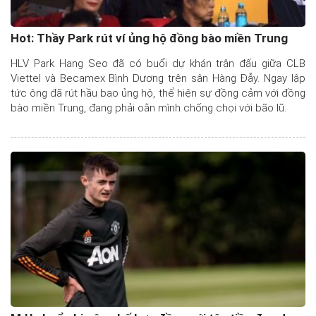
Hot: Thầy Park rút ví ủng hộ đồng bào miền Trung
HLV Park Hang Seo đã có buổi dự khán trận đấu giữa CLB
Viettel và Becamex Bình Dương trên sân Hàng Đẫy. Ngay lập
tức ông đã rút hầu bao ủng hộ, thể hiện sự đồng cảm với đồng
bào miền Trung, đang phải oằn mình chống chọi với bão lũ.