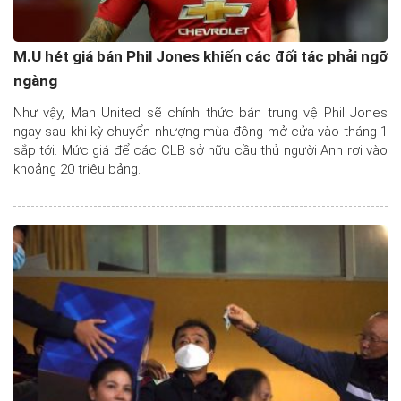
M.U hét giá bán Phil Jones khiến các đối tác phải ngỡ
ngàng
Như vậy, Man United sẽ chính thức bán trung vệ Phil Jones
ngay sau khi kỳ chuyển nhượng mùa đông mở cửa vào tháng 1
sắp tới. Mức giá để các CLB sở hữu cầu thủ người Anh rơi vào
khoảng 20 triệu bảng.