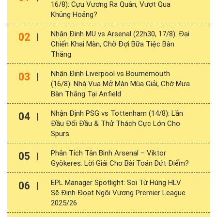
16/8): Cựu Vương Ra Quân, Vượt Qua
Khủng Hoảng?
Nhận Định MU vs Arsenal (22h30, 17/8): Đại
02
Chiến Khai Màn, Chờ Đợi Bữa Tiệc Bàn
Thắng
Nhận Định Liverpool vs Bournemouth
03
(16/8): Nhà Vua Mở Màn Mùa Giải, Chờ Mưa
Bàn Thắng Tại Anfield
Nhận Định PSG vs Tottenham (14/8): Lần
04
Đầu Đối Đầu & Thử Thách Cực Lớn Cho
Spurs
Phân Tích Tân Binh Arsenal – Viktor
05
Gyökeres: Lời Giải Cho Bài Toán Dứt Điểm?
EPL Manager Spotlight: Soi Tứ Hùng HLV
06
Sẽ Định Đoạt Ngôi Vương Premier League
2025/26