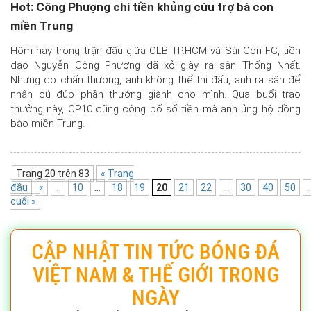
Hot: Công Phượng chi tiền khủng cứu trợ bà con
miền Trung
Hôm nay trong trận đấu giữa CLB TP.HCM và Sài Gòn FC, tiền
đạo Nguyễn Công Phượng đã xỏ giày ra sân Thống Nhất.
Nhưng do chấn thương, anh không thể thi đấu, anh ra sân để
nhận cú đúp phần thưởng giành cho mình. Qua buổi trao
thưởng này, CP10 cũng công bố số tiền mà anh ủng hộ đồng
bào miền Trung.
Trang 20 trên 83
« Trang
đầu
«
...
10
...
18
19
20
21
22
...
30
40
50
..
cuối »
CẬP NHẬT TIN TỨC BÓNG ĐÁ
VIỆT NAM & THẾ GIỚI TRONG
NGÀY