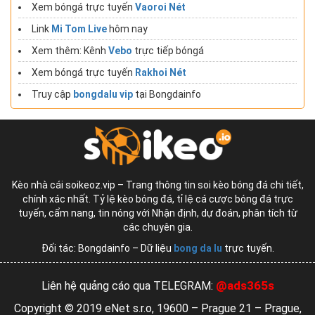
Xem bóngá trực tuyến
Vaoroi Nét
Link
Mi Tom Live
hôm nay
Xem thêm: Kênh
Vebo
trực tiếp bóngá
Xem bóngá trực tuyến
Rakhoi Nét
Truy cập
bongdalu vip
tại Bongdainfo
Kèo nhà cái soikeoz.vip – Trang thông tin soi kèo bóng đá chi tiết,
chính xác nhất. Tỷ lệ kèo bóng đá, tỉ lệ cá cược bóng đá trực
tuyến, cẩm nang, tin nóng với Nhận định, dự đoán, phân tích từ
các chuyên gia.
Đối tác: Bongdainfo – Dữ liệu
bong da lu
trực tuyến.
@ads365s
Liên hệ quảng cáo qua TELEGRAM:
Copyright © 2019 eNet s.r.o, 19600 – Prague 21 – Prague,