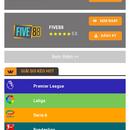
XEM NGAY
FIVE88
5.0
ĐĂNG KÝ
Xem thêm >>
GIẢI SOI KÈO HOT
Premier League
Laliga
Serie A
Bundesliga