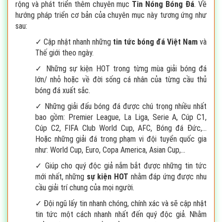
rộng và phát triển thêm chuyên mục
Tin Nóng Bóng Đá
. Về
hướng pháp triển cơ bản của chuyên mục này tương ứng như
sau:
✓ Cập nhật nhanh những
tin tức bóng đá Việt Nam
và
Thế giới theo ngày.
✓ Những sự kiện HOT trong từng mùa giải bóng đá
lớn/ nhỏ hoặc về đời sống cá nhân của từng cầu thủ
bóng đá xuất sắc.
✓ Những giải đấu bóng đá được chú trọng nhiều nhất
bao gồm: Premier League, La Liga, Serie A, Cúp C1,
Cúp C2, FIFA Club World Cup, AFC, Bóng đá Đức,…
Hoặc những giải đá trong phạm vi đội tuyển quốc gia
như: World Cup, Euro, Copa America, Asian Cup,…
✓ Giúp cho quý độc giả nắm bắt được những tin tức
mới nhất, những
sự kiện HOT
nhằm đáp ứng được nhu
cầu giải trí chung của mọi người.
✓ Đội ngũ lấy tin nhanh chóng, chính xác và sẽ cập nhật
tin tức một cách nhanh nhất đến quý độc giả. Nhằm