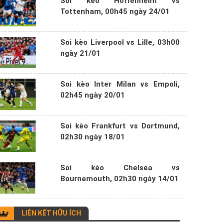
Soi kèo Hoffenheim vs
Tottenham, 00h45 ngày 24/01
Soi kèo Liverpool vs Lille, 03h00
ngày 21/01
Soi kèo Inter Milan vs Empoli,
02h45 ngày 20/01
Soi kèo Frankfurt vs Dortmund,
02h30 ngày 18/01
Soi kèo Chelsea vs
Bournemouth, 02h30 ngày 14/01
LIÊN KẾT HỮU ÍCH