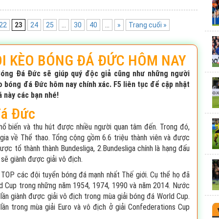
22
23
24
25
...
30
40
...
»
Trang cuối »
OI KÈO BÓNG ĐÁ ĐỨC HÔM NAY
Bóng Đá Đức sẽ giúp quý độc giả cũng như những người
o bóng đá Đức hôm nay chính xác. F5 liên tục để cập nhật
á này các bạn nhé!
đá Đức
phổ biến và thu hút được nhiều người quan tâm đến. Trong đó,
gia về Thể thao. Tổng cộng gồm 6.6 triệu thành viên và được
ợc tổ thành thành Bundesliga, 2.Bundesliga chính là hạng đấu
sẽ giành được giải vô địch.
TOP các đội tuyển bóng đá mạnh nhất Thế giới. Cụ thể họ đã
rld Cup trong những năm 1954, 1974, 1990 và năm 2014. Nước
 lần giành được giải vô địch trong mùa giải bóng đá World Cup.
lần trong mùa giải Euro và vô địch ở giải Confederations Cup