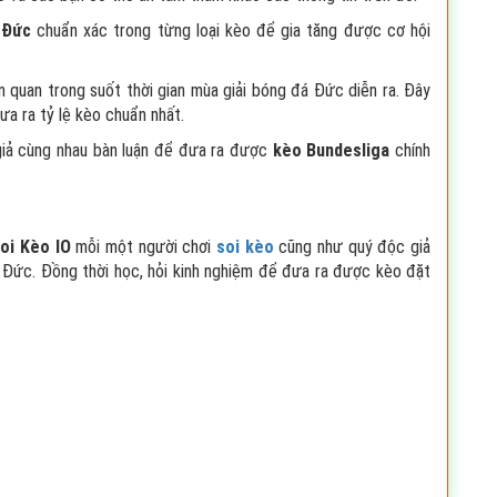
 Đức
chuẩn xác trong từng loại kèo để gia tăng được cơ hội
 quan trong suốt thời gian mùa giải bóng đá Đức diễn ra. Đây
ưa ra tỷ lệ kèo chuẩn nhất.
giả cùng nhau bàn luận để đưa ra được
kèo
Bundesliga
chính
oi Kèo IO
mỗi một người chơi
soi kèo
cũng như quý độc giả
á Đức. Đồng thời học, hỏi kinh nghiệm để đưa ra được kèo đặt