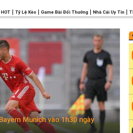
o HOT
Tỷ Lệ Kèo
Game Bài Đổi Thưởng
Nhà Cái Uy Tín
T
 Bayern Munich vào 1h30 ngày