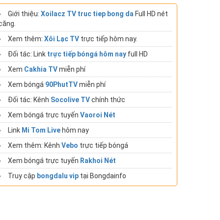
Giới thiệu:
Xoilacz TV truc tiep bong da
Full HD nét
căng.
Xem thêm:
Xôi Lạc TV
trực tiếp hôm nay.
Đối tác: Link
trực tiếp bóngá hôm nay
full HD
Xem
Cakhia TV
miễn phí
Xem bóngá
90PhutTV
miễn phí
Đối tác: Kênh
Socolive TV
chính thức
Xem bóngá trực tuyến
Vaoroi Nét
Link
Mi Tom Live
hôm nay
Xem thêm: Kênh
Vebo
trực tiếp bóngá
Xem bóngá trực tuyến
Rakhoi Nét
Truy cập
bongdalu vip
tại Bongdainfo