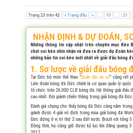
Trang 23 trên 42
« Trang đầu
«
...
10
...
21
NHẬN ĐỊNH & DỰ ĐOÁN, S
Những thông tin cập nhật trên chuyên mục Kèo 
chơi soi kèo nhìn nhận và đưa ra được dự đoán kè
những bản tin soi kèo mới nhất về giải đấu bóng đ
1. Sơ lược về giải đấu bóng 
Tại Đức bộ môn thể thao “
Quần đùi áo số
” cũng rất 
Liên đoàn bóng đá Đức chính là cơ quan quản lý quốc 
tổ chức trên 26.000 CLB bóng đá. Hệ thống giải đấu đư
cao nhất. Đội giành chiến thắng trong giải bóng đá Đức 
Đánh giá chung cho thấy bóng đá Đức cũng nằm trong 
giành được 4 giải vô địch trong mùa giải bóng đá Wo
Đức đứng ở vị trí thứ 2 sau đất nước Brazil với tổng 5
Đồng thời, họ cũng giữ được kỷ lục khi đăng quang 3 
2017.