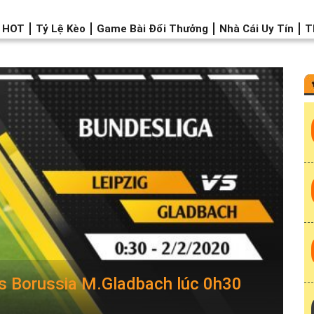
o HOT
Tỷ Lệ Kèo
Game Bài Đổi Thưởng
Nhà Cái Uy Tín
T
vs Borussia M.Gladbach lúc 0h30