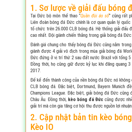
1. Sơ lược về giải đấu bóng 
Tại Đức bộ môn thể thao “
Quần đùi áo số
” cũng rất 
Liên đoàn bóng đá Đức chính là cơ quan quản lý quốc 
tổ chức trên 26.000 CLB bóng đá. Hệ thống giải đấu đư
cao nhất. Đội giành chiến thắng trong giải bóng đá Đức 
Đánh giá chung cho thấy bóng đá Đức cũng nằm trong 
giành được 4 giải vô địch trong mùa giải bóng đá Wo
Đức đứng ở vị trí thứ 2 sau đất nước Brazil với tổng 5
Đồng thời, họ cũng giữ được kỷ lục khi đăng quang 3 
2017.
Để kể đến thành công của nền bóng đá Đức nó không c
CLB bóng đá. Đặc biệt, Dortmund, Bayern Munich đều
Champions League. Đặc biệt, giải bóng đá Đức cũng 
Châu Âu. Đồng thời,
kèo bóng đá Đức
cũng được nhiề
giải trí mà còn gia tăng cơ hội thu được nguồn lợi nhuậ
2. Cập nhật bản tin kèo bón
Kèo IO