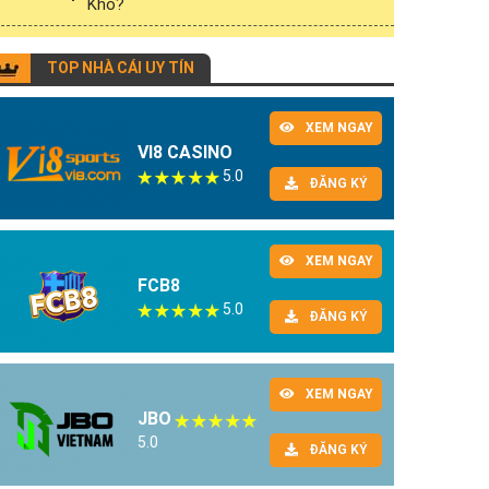
Khó?
TOP NHÀ CÁI UY TÍN
XEM NGAY
VI8 CASINO
5.0
ĐĂNG KÝ
XEM NGAY
FCB8
5.0
ĐĂNG KÝ
XEM NGAY
JBO
5.0
ĐĂNG KÝ