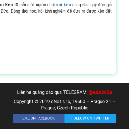
oi Kèo IO
mỗi một người chơi
soi kèo
cũng như quý độc giả
á Đức. Đồng thời học, hỏi kinh nghiệm để đưa ra được kèo đặt
@ads365s
Liên hệ quảng cáo qua TELEGRAM:
Copyright © 2019 eNet s.r.o, 19600 – Prague 21 –
Prague, Czech Republic
LIKE ON FACEBOOK
FOLLOW ON TWITTER