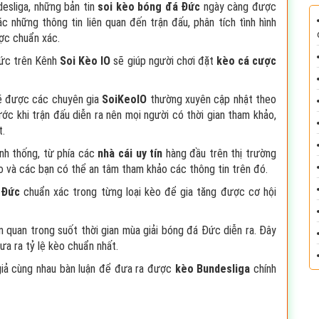
desliga, những bản tin
soi kèo bóng đá Đức
ngày càng được
 những thông tin liên quan đến trận đấu, phân tích tình hình
c chuẩn xác.
Đức trên Kênh
Soi Kèo IO
sẽ giúp người chơi đặt
kèo cá cược
 được các chuyên gia
SoiKeoIO
thường xuyên cập nhật theo
ước khi trận đấu diễn ra nên mọi người có thời gian tham khảo,
t.
nh thống, từ phía các
nhà cái uy tín
hàng đầu trên thị trường
 và các bạn có thể an tâm tham khảo các thông tin trên đó.
 Đức
chuẩn xác trong từng loại kèo để gia tăng được cơ hội
 quan trong suốt thời gian mùa giải bóng đá Đức diễn ra. Đây
ưa ra tỷ lệ kèo chuẩn nhất.
giả cùng nhau bàn luận để đưa ra được
kèo
Bundesliga
chính