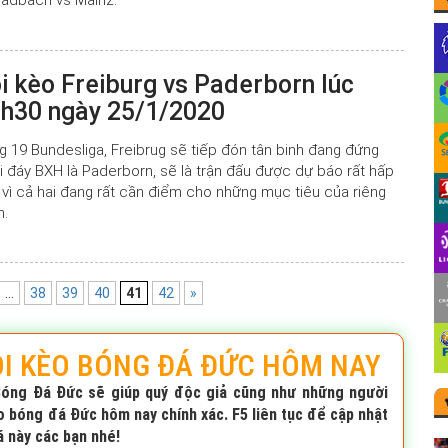
i kèo Freiburg vs Paderborn lúc
h30 ngày 25/1/2020
g 19 Bundesliga, Freibrug sẽ tiếp đón tân binh đang đứng
i đáy BXH là Paderborn, sẽ là trận đấu được dự báo rất hấp
 vì cả hai đang rất cần điểm cho những mục tiêu của riêng
h.
...
38
39
40
41
42
»
OI KÈO BÓNG ĐÁ ĐỨC HÔM NAY
Bóng Đá Đức sẽ giúp quý độc giả cũng như những người
o bóng đá Đức hôm nay chính xác. F5 liên tục để cập nhật
á này các bạn nhé!