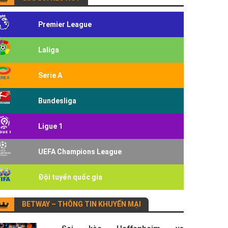
Premier League
Laliga
Serie A
Bundesliga
Ligue 1
UEFA Champions League
Đội tuyển quốc gia
BETWAY – THÔNG TIN KHUYẾN MẠI