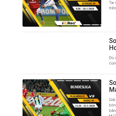
Tại
trên
So
Ho
Dù 
cùn
So
Ma
Giả
bóng
bản
M.G