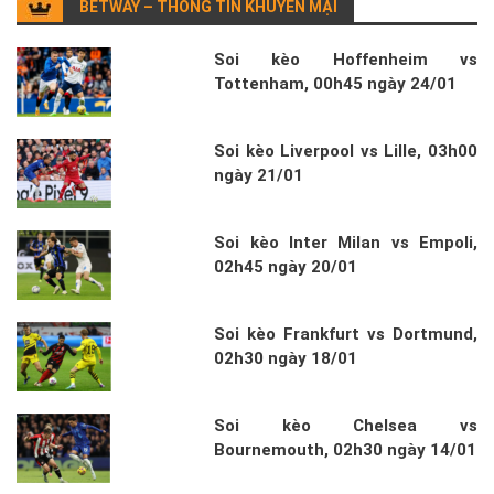
BETWAY – THÔNG TIN KHUYẾN MẠI
Soi kèo Hoffenheim vs
Tottenham, 00h45 ngày 24/01
Soi kèo Liverpool vs Lille, 03h00
ngày 21/01
Soi kèo Inter Milan vs Empoli,
02h45 ngày 20/01
Soi kèo Frankfurt vs Dortmund,
02h30 ngày 18/01
Soi kèo Chelsea vs
Bournemouth, 02h30 ngày 14/01