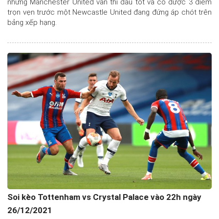
nhưng Manchester United vẫn thi đấu tốt và có được 3 điểm
trọn vẹn trước một Newcastle United đang đứng áp chót trên
bảng xếp hạng.
Soi kèo Tottenham vs Crystal Palace vào 22h ngày
26/12/2021