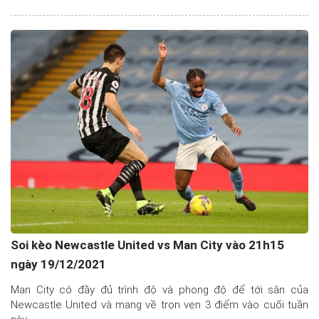
Soi kèo Newcastle United vs Man City vào 21h15
ngày 19/12/2021
Man City có đầy đủ trình độ và phong độ để tới sân của
Newcastle United và mang về trọn vẹn 3 điểm vào cuối tuần