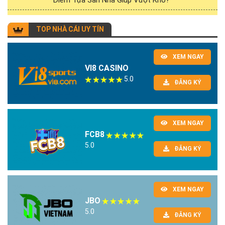
Điểm Tựa Sân Nhà Giúp Vượt Khó?
TOP NHÀ CÁI UY TÍN
XEM NGAY
VI8 CASINO
5.0
ĐĂNG KÝ
XEM NGAY
FCB8
5.0
ĐĂNG KÝ
XEM NGAY
JBO
5.0
ĐĂNG KÝ