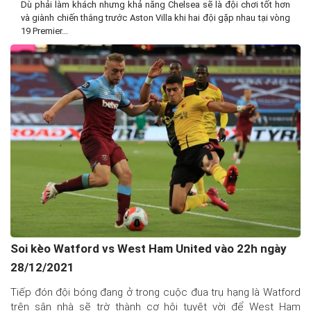
Dù phải làm khách nhưng khả năng Chelsea sẽ là đội chơi tốt hơn
và giành chiến thắng trước Aston Villa khi hai đội gặp nhau tại vòng
19 Premier...
Soi kèo Watford vs West Ham United vào 22h ngày
28/12/2021
Tiếp đón đội bóng đang ở trong cuộc đua trụ hạng là Watford
trên sân nhà sẽ trờ thành cơ hội tuyệt vời để West Ham