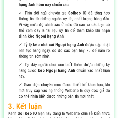
hạng Anh hôm nay
chuẩn xác.
✓ Phía đội ngũ chuyên gia
Soikeo IO
đã tổng hợp
thông tin từ những nguồn uy tín, chất lượng hàng đầu.
Vì vậy, mức độ chính xác ở mức độ cao và các bạn có
thể xem đây là tài liệu uy tín để tham khảo khi
nhận
định kèo Ngoại hạng Anh
.
✓ Tỷ lệ
kèo nhà cái Ngoại hạng Anh
được cập nhật
liên tục hàng ngày, do đó các bạn hãy F5 để nắm rõ
thông tin sớm nhất.
✓ Tại đây người chơi còn biết thêm được những kỹ
năng cược
kèo Ngoại hạng Anh
chuẩn xác nhất hiện
nay.
✓ Giao diện chuyên mục được thiết kế khoa học, khi
mới truy cập vào hệ thống Website là quý độc giả đã
có thể nhận biết được những bản tin mới nhất.
3. Kết luận
Kênh
Soi Kèo IO
hiện nay đang là Website chia sẻ kiến thức