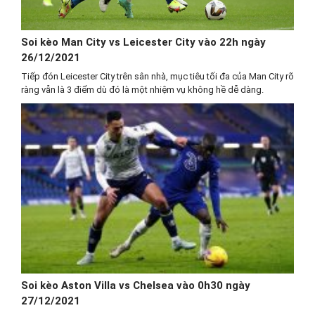
Soi kèo Man City vs Leicester City vào 22h ngày
26/12/2021
Tiếp đón Leicester City trên sân nhà, mục tiêu tối đa của Man City rõ
ràng vẫn là 3 điểm dù đó là một nhiệm vụ không hề dễ dàng.
Soi kèo Aston Villa vs Chelsea vào 0h30 ngày
27/12/2021