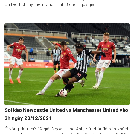
United tích lũy thêm cho mình 3 điểm quý giá.
Soi kèo Newcastle United vs Manchester United vào
3h ngày 28/12/2021
Ở vòng đấu thứ 19 giải Ngoại Hạng Anh, dù phải đá sân khách