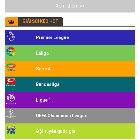
Xem thêm >>
GIẢI SOI KÈO HOT
Premier League
Laliga
Serie A
Bundesliga
Ligue 1
UEFA Champions League
Đội tuyển quốc gia