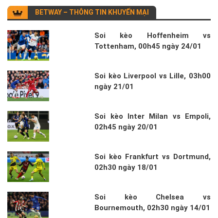
BETWAY – THÔNG TIN KHUYẾN MẠI
Soi kèo Hoffenheim vs
Tottenham, 00h45 ngày 24/01
Soi kèo Liverpool vs Lille, 03h00
ngày 21/01
Soi kèo Inter Milan vs Empoli,
02h45 ngày 20/01
Soi kèo Frankfurt vs Dortmund,
02h30 ngày 18/01
Soi kèo Chelsea vs
Bournemouth, 02h30 ngày 14/01