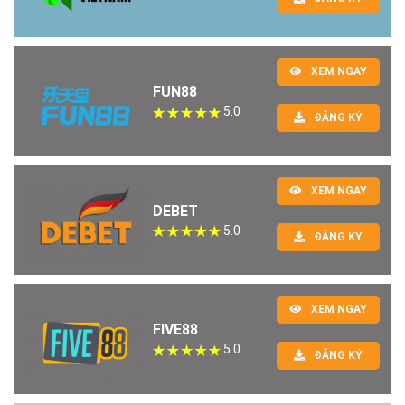
XEM NGAY
FUN88
5.0
ĐĂNG KÝ
XEM NGAY
DEBET
5.0
ĐĂNG KÝ
XEM NGAY
FIVE88
5.0
ĐĂNG KÝ