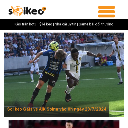
Kèo trận hot |
Tỷ lệ kèo |
Nhà cái uy tín |
Game bài đổi thưởng
Soi kèo Gais vs AIK Solna vào 0h ngày 23/7/2024