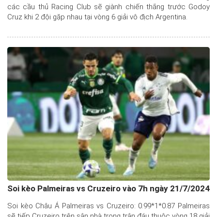
các cầu thủ Racing Club sẽ giành chiến thắng trước Godoy
Cruz khi 2 đội gặp nhau tại vòng 6 giải vô địch Argentina.
Soi kèo Palmeiras vs Cruzeiro vào 7h ngày 21/7/2024
Soi kèo Châu Á Palmeiras vs Cruzeiro: 0.99*1*0.87 Palmeiras
sẽ tiếp Cruzeiro trên sân nhà trong trận đáu thuộc vòng 18 giải