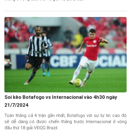
Soi kèo Botafogo vs Internacional vào 4h30 ngày
21/7/2024
Toàn thắng cả 4 trận gần nhất, Botafogo với sự tự tin cao độ
sẽ dễ dàng có được chiến thắng trước Internacional ở vòng
đấu thứ 18 giải VĐQG Brazil.