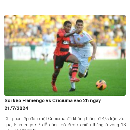
Soi kèo Flamengo vs Criciuma vào 2h ngày
21/7/2024
Chỉ phải tiếp đón một Criciuma đã không thắng ở 4/5 trận vừa
qua, Flamengo sẽ dễ dàng có được chiến thắng ở vòng 18