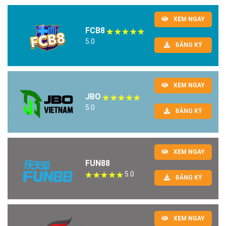
XEM NGAY
FCB8
5.0
ĐĂNG KÝ
XEM NGAY
JBO
5.0
ĐĂNG KÝ
XEM NGAY
FUN88
5.0
ĐĂNG KÝ
XEM NGAY