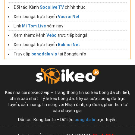
Đối tác: Kênh
Socolive TV
chính thức
Xem bóngá trực tuyến
Vaoroi Nét
Link
Mi Tom Live
hôm nay
Xem thêm: Kênh
Vebo
trực tiếp bóngá
Xem bóngá trực tuyến
Rakhoi Nét
Truy cập
bongdalu vip
tại Bongdainfo
Kèo nhà cái soikeoz.vip – Trang thông tin soi kèo bóng đá chi tiết,
chính xác nhất. Tỷ lệ kèo bóng đá, tỉ lệ cá cược bóng đá trực
tuyến, cẩm nang, tin nóng với Nhận định, dự đoán, phân tích từ
các chuyên gia.
Đối tác: Bongdainfo – Dữ liệu
bong da lu
trực tuyến.