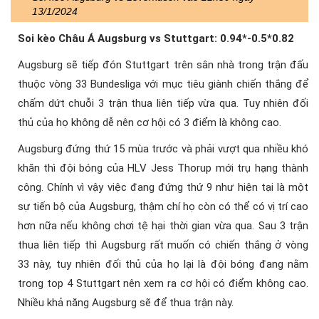
13/1/2024
Soi kèo Châu Á Augsburg vs Stuttgart: 0.94*-0.5*0.82
Augsburg sẽ tiếp đón Stuttgart trên sân nhà trong trận đấu
thuộc vòng 33 Bundesliga với mục tiêu giành chiến thắng để
chấm dứt chuỗi 3 trận thua liên tiếp vừa qua. Tuy nhiên đối
thủ của họ không dễ nên cơ hội có 3 điểm là không cao.
Augsburg đứng thứ 15 mùa trước và phải vượt qua nhiều khó
khăn thì đội bóng của HLV Jess Thorup mới trụ hạng thành
công. Chính vì vậy việc đang đứng thứ 9 như hiện tại là một
sự tiến bộ của Augsburg, thậm chí họ còn có thể có vị trí cao
hơn nữa nếu không chơi tệ hại thời gian vừa qua. Sau 3 trận
thua liên tiếp thì Augsburg rất muốn có chiến thắng ở vòng
33 này, tuy nhiên đối thủ của họ lại là đội bóng đang nằm
trong top 4 Stuttgart nên xem ra cơ hội có điểm không cao.
Nhiều khả năng Augsburg sẽ để thua trận này.