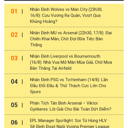
Nhận Định Wolves vs Man City (23h30,
01
16/8): Cựu Vương Ra Quân, Vượt Qua
Khủng Hoảng?
Nhận Định MU vs Arsenal (22h30, 17/8): Đại
02
Chiến Khai Màn, Chờ Đợi Bữa Tiệc Bàn
Thắng
Nhận Định Liverpool vs Bournemouth
03
(16/8): Nhà Vua Mở Màn Mùa Giải, Chờ Mưa
Bàn Thắng Tại Anfield
Nhận Định PSG vs Tottenham (14/8): Lần
04
Đầu Đối Đầu & Thử Thách Cực Lớn Cho
Spurs
Phân Tích Tân Binh Arsenal – Viktor
05
Gyökeres: Lời Giải Cho Bài Toán Dứt Điểm?
EPL Manager Spotlight: Soi Tứ Hùng HLV
06
Sẽ Định Đoạt Ngôi Vương Premier League