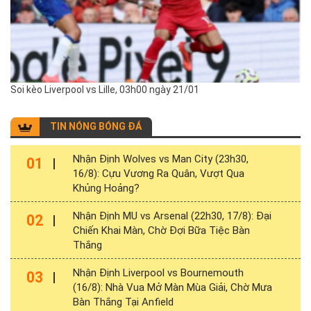
Soi kèo Liverpool vs Lille, 03h00 ngày 21/01
TIN NÓNG BÓNG ĐÁ
Nhận Định Wolves vs Man City (23h30,
01
16/8): Cựu Vương Ra Quân, Vượt Qua
Khủng Hoảng?
Nhận Định MU vs Arsenal (22h30, 17/8): Đại
02
Chiến Khai Màn, Chờ Đợi Bữa Tiệc Bàn
Thắng
Nhận Định Liverpool vs Bournemouth
03
(16/8): Nhà Vua Mở Màn Mùa Giải, Chờ Mưa
Bàn Thắng Tại Anfield