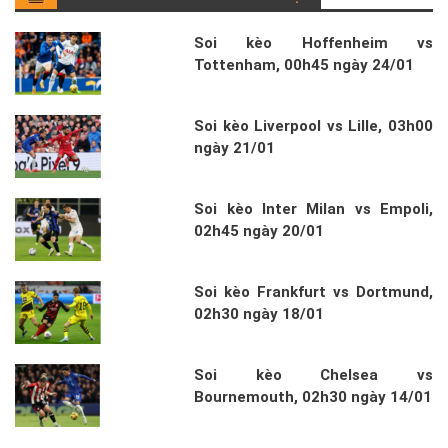
Soi kèo Hoffenheim vs
Tottenham, 00h45 ngày 24/01
Soi kèo Liverpool vs Lille, 03h00
ngày 21/01
Soi kèo Inter Milan vs Empoli,
02h45 ngày 20/01
Soi kèo Frankfurt vs Dortmund,
02h30 ngày 18/01
Soi kèo Chelsea vs
Bournemouth, 02h30 ngày 14/01