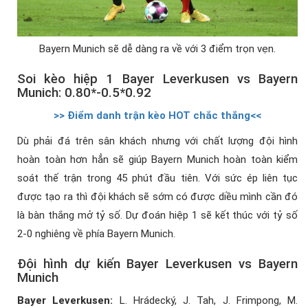
Bayern Munich sẽ dễ dàng ra về với 3 điểm trọn vẹn.
Soi kèo hiệp 1 Bayer Leverkusen vs Bayern
Munich: 0.80*-0.5*0.92
>> Điểm danh trận kèo HOT chắc thắng<<
Dù phải đá trên sân khách nhưng với chất lượng đội hình
hoàn toàn hơn hẳn sẽ giúp Bayern Munich hoàn toàn kiểm
soát thế trận trong 45 phút đầu tiên. Với sức ép liên tục
được tạo ra thì đội khách sẽ sớm có được diều mình cần đó
là bàn thắng mở tỷ số. Dự đoán hiệp 1 sẽ kết thúc với tỷ số
2-0 nghiêng về phía Bayern Munich.
Đội hình dự kiến Bayer Leverkusen vs Bayern
Munich
Bayer Leverkusen:
L. Hrádecký, J. Tah, J. Frimpong, M.