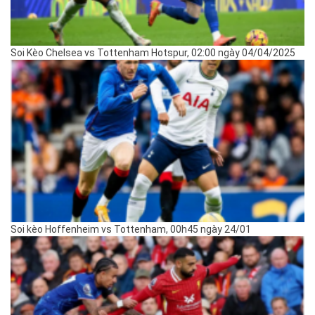
Soi Kèo Chelsea vs Tottenham Hotspur, 02:00 ngày 04/04/2025
Soi kèo Hoffenheim vs Tottenham, 00h45 ngày 24/01