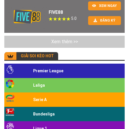
XEM NGAY
FIVE88
5.0
ĐĂNG KÝ
Xem thêm >>
GIẢI SOI KÈO HOT
Premier League
Laliga
Serie A
Bundesliga
Ligue 1