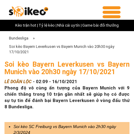
Kèo trận hot |
Tỷ lệ kèo |
Nhà cái uy tín |
Game bài đổi thưởng
Bundesliga
»
Soi kèo Bayern Leverkusen vs Bayern Munich vào 20h30 ngày
17/10/2021
Soi kèo Bayern Leverkusen vs Bayern
Munich vào 20h30 ngày 17/10/2021
LÊ DOÃN LỘC
-
02:09 - 16/10/2021
Phong độ vô cùng ấn tượng của Bayern Munich với 9
chiến thắng trong 10 trận gần nhất sẽ giúp họ có được
sự tự tin để đánh bại Bayern Leverkusen ở vòng đấu thứ
8 Bundesliga.
Soi kèo SC Freiburg vs Bayern Munich vào 2h30 ngày
2/3/2024