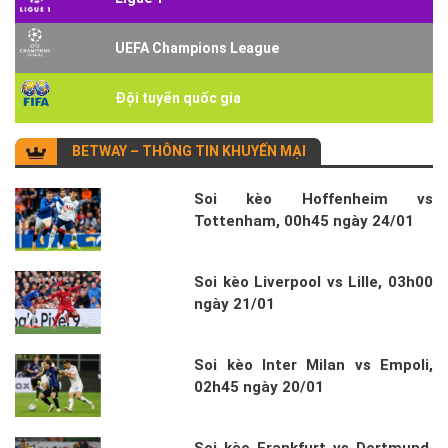
UEFA Champions League
Đội tuyển quốc gia
BETWAY – THÔNG TIN KHUYẾN MẠI
Soi kèo Hoffenheim vs
Tottenham, 00h45 ngày 24/01
Soi kèo Liverpool vs Lille, 03h00
ngày 21/01
Soi kèo Inter Milan vs Empoli,
02h45 ngày 20/01
Soi kèo Frankfurt vs Dortmund,