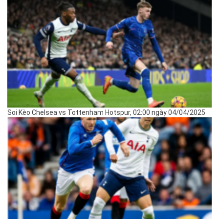
Soi Kèo Chelsea vs Tottenham Hotspur, 02:00 ngày 04/04/2025