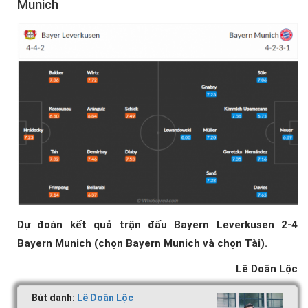
Munich
Dự đoán kết quả trận đấu Bayern Leverkusen 2-4
Bayern Munich (chọn Bayern Munich và chọn Tài).
Lê Doãn Lộc
Bút danh:
Lê Doãn Lộc