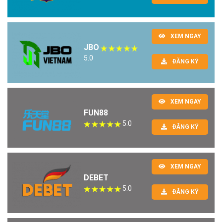
XEM NGAY
JBO
5.0
ĐĂNG KÝ
XEM NGAY
FUN88
5.0
ĐĂNG KÝ
XEM NGAY
DEBET
5.0
ĐĂNG KÝ