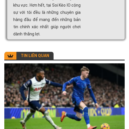
khu vực. Hơn hết, tại Soi Kèo IO cộng
sự với tôi đều là những chuyên gia
hàng đầu để mang đến những bản
tin chính xác nhất giúp người chơi
dành thắng lợi.
TIN LIÊN QUAN