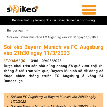
Kèo trận hot |
Tỷ lệ kèo |
Nhà cái uy tín |
Game bài đổi thưởng
Bundesliga
»
Soi kèo Bayern Munich vs FC Augsburg vào 21h30 ngày 11/3/2023
Soi kèo Bayern Munich vs FC Augsburg
vào 21h30 ngày 11/3/2023
LÊ DOÃN LỘC
-
13:06 - 09/03/2023
Được chơi trên sân nhà cùng phong độ quá vượt trội khi
thắng ở 4/5 trận vừa qua, Bayern Munich sẽ dễ dàng có
được chiến thắng trước FC Augsburg ở vòng 24
Bundesliga.
Soi kèo FC Augsburg vs Bayern Munich vào 20h30 ngày
17/9/2022
Soi kèo Bayern Munich vs FC Augsburg vào 20h30 ngày