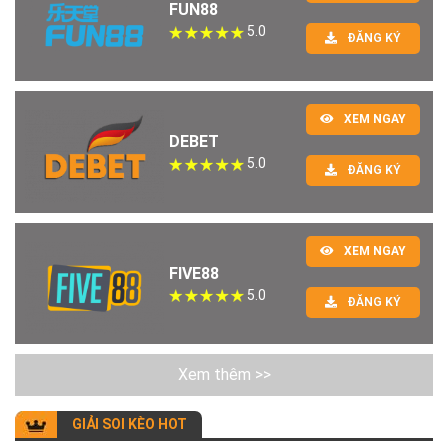
FUN88
5.0
ĐĂNG KÝ
XEM NGAY
DEBET
5.0
ĐĂNG KÝ
XEM NGAY
FIVE88
5.0
ĐĂNG KÝ
Xem thêm >>
GIẢI SOI KÈO HOT