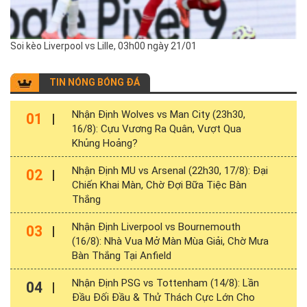
Soi kèo Liverpool vs Lille, 03h00 ngày 21/01
TIN NÓNG BÓNG ĐÁ
Nhận Định Wolves vs Man City (23h30,
01
16/8): Cựu Vương Ra Quân, Vượt Qua
Khủng Hoảng?
Nhận Định MU vs Arsenal (22h30, 17/8): Đại
02
Chiến Khai Màn, Chờ Đợi Bữa Tiệc Bàn
Thắng
Nhận Định Liverpool vs Bournemouth
03
(16/8): Nhà Vua Mở Màn Mùa Giải, Chờ Mưa
Bàn Thắng Tại Anfield
Nhận Định PSG vs Tottenham (14/8): Lần
04
Đầu Đối Đầu & Thử Thách Cực Lớn Cho