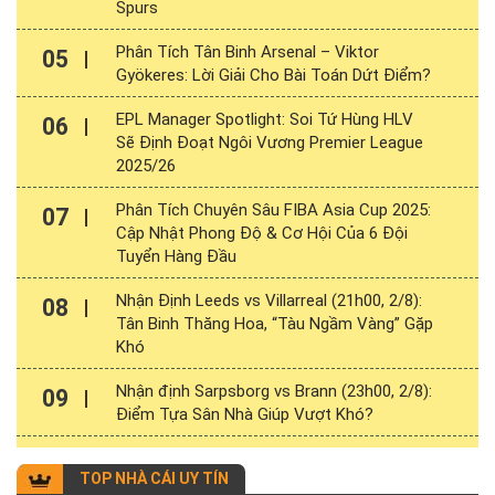
Spurs
Phân Tích Tân Binh Arsenal – Viktor
05
Gyökeres: Lời Giải Cho Bài Toán Dứt Điểm?
EPL Manager Spotlight: Soi Tứ Hùng HLV
06
Sẽ Định Đoạt Ngôi Vương Premier League
2025/26
Phân Tích Chuyên Sâu FIBA Asia Cup 2025:
07
Cập Nhật Phong Độ & Cơ Hội Của 6 Đội
Tuyển Hàng Đầu
Nhận Định Leeds vs Villarreal (21h00, 2/8):
08
Tân Binh Thăng Hoa, “Tàu Ngầm Vàng” Gặp
Khó
Nhận định Sarpsborg vs Brann (23h00, 2/8):
09
Điểm Tựa Sân Nhà Giúp Vượt Khó?
TOP NHÀ CÁI UY TÍN