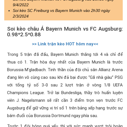
9/4/2022
Soi kèo SC Freiburg vs Bayern Munich vào 2h30 ngày
2/3/2024
Soi kèo châu Á Bayern Munich vs FC Augsburg:
0.98*2.5*0.88
>> Link trận kèo HOT hôm nay<<
Trong 5 trận đã đấu, Bayern Munich thắng tới 4 và chỉ để
thua có 1. Trận hòa duy nhất của Bayern Munich là trước
Borussia M’gladbach. Tinh thần của đội chủ sân Allianz Arena
đang lên vô cùng cao sau khi đả bại được “Gã nhà giàu” PSG
với tổng tỷ số 3-0 sau 2 lượt trận ở vòng 1/8 UEFA
Champions League. Trở lại Bundesliga, thầy trò huấn luyện
viên J. Nagelsmann sẽ rất cần 3 điểm trọn vẹn trước FC
Augsburg để giữ vững vị trí số 1 trên bảng xếp hạng trước sự
bám đuổi của Borussia Dortmund ngay phía sau.
Trước 1 đội bóng quá yếu thì với sức mạnh vượt trội hoàn