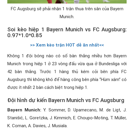
FC Augsburg sẽ phải nhận 1 trận thua trên sân của Bayern
Munich.
Soi kèo hiệp 1 Bayern Munich vs FC Augsburg:
0.97*1.0*0.85
>> Xem kèo trận HOT dễ ăn nhất<<
Không 1 đội bóng nào có số bàn thắng nhiều hơn Bayern
Munich trong hiệp 1 ở 23 vòng đấu vừa qua ở Bundesliga với
42 bàn thắng. Trước 1 hàng thủ kém cỏi bên phía FC
Augsburg thì không khó để hàng công bên phía “Hùm xám” có
được ít nhất 2 bàn cách biệt trong hiệp 1.
Đội hình dự kiến Bayern Munich vs FC Augsburg
Bayern Munich:
Y. Sommer, D. Upamecano, M. de Ligt, J.
Stanišić, L. Goretzka, J. Kimmich, E. Choupo-Moting, T. Müller,
K. Coman, A. Davies, J. Musiala.