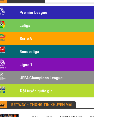
Premier League
Laliga
Serie A
Bundesliga
Ligue 1
UEFA Champions League
Đội tuyển quốc gia
BETWAY – THÔNG TIN KHUYẾN MẠI