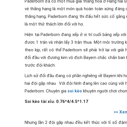
Paderborn đã có một mùa giải thăng hoa ở Hạng hai Đứ
vé thăng hạng là một món quà hoàn toàn xứng đáng 
thăng hạng, Paderborn đang thi đấu hết sức cố gắng 
là một thử thách lớn đối với họ.
Hiện tại Paderborn đang xếp ở vị trí cuối bảng xếp v
được 1 trận và nhận lấy 3 trận thua. Một môi trường
theo kịp, rất có thể Paderborn sẽ phải trở lại với giải
đối đầu với đương kim vô địch Bayern chắc chắn ban 
trước đội khách.
Lịch sử đối đầu đang có phần nghiêng về Bayern khi họ
hai đội gặp nhau . Với đội hình đang lên cao cùng với
Paderborn. Chuyên gia
soi kèo
khuyên người chơi chọn
Soi kèo tài xỉu: 0.76*4/4.5*1.17
>> Xem
Nhưng lần 2 đội gặp nhau đều kết thúc với tỉ số đậ