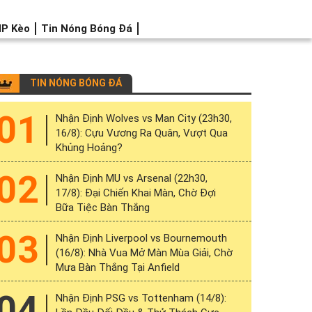
IP Kèo
Tin Nóng Bóng Đá
TIN NÓNG BÓNG ĐÁ
01
Nhận Định Wolves vs Man City (23h30,
16/8): Cựu Vương Ra Quân, Vượt Qua
Khủng Hoảng?
02
Nhận Định MU vs Arsenal (22h30,
17/8): Đại Chiến Khai Màn, Chờ Đợi
Bữa Tiệc Bàn Thắng
03
Nhận Định Liverpool vs Bournemouth
(16/8): Nhà Vua Mở Màn Mùa Giải, Chờ
Mưa Bàn Thắng Tại Anfield
04
Nhận Định PSG vs Tottenham (14/8):