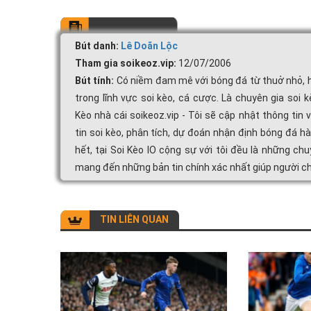
Bút danh:
Lê Doãn Lộc
Tham gia soikeoz.vip:
12/07/2006
Bút tính:
Có niềm đam mê với bóng đá từ thuở nhỏ, 
trong lĩnh vực soi kèo, cá cược. Là chuyên gia soi 
Kèo nhà cái soikeoz.vip - Tôi sẽ cập nhật thông tin
tin soi kèo, phân tích, dự đoán nhận định bóng đá h
hết, tại Soi Kèo IO cộng sự với tôi đều là những ch
mang đến những bản tin chính xác nhất giúp người chơ
TIN LIÊN QUAN