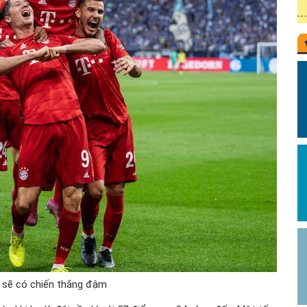
 sẽ có chiến thắng đậm