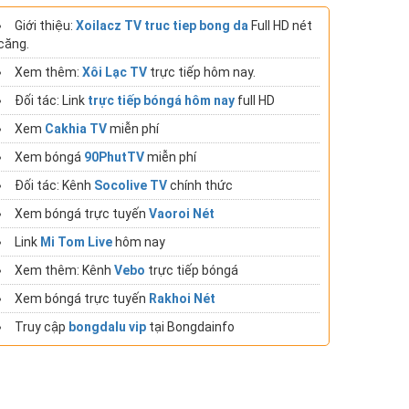
Giới thiệu:
Xoilacz TV truc tiep bong da
Full HD nét
căng.
Xem thêm:
Xôi Lạc TV
trực tiếp hôm nay.
Đối tác: Link
trực tiếp bóngá hôm nay
full HD
Xem
Cakhia TV
miễn phí
Xem bóngá
90PhutTV
miễn phí
Đối tác: Kênh
Socolive TV
chính thức
Xem bóngá trực tuyến
Vaoroi Nét
Link
Mi Tom Live
hôm nay
Xem thêm: Kênh
Vebo
trực tiếp bóngá
Xem bóngá trực tuyến
Rakhoi Nét
Truy cập
bongdalu vip
tại Bongdainfo