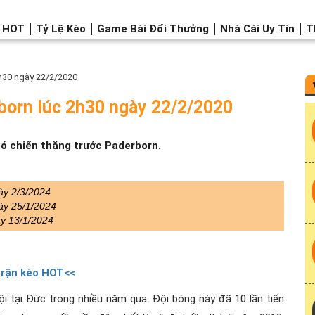
o HOT
Tỷ Lệ Kèo
Game Bài Đổi Thưởng
Nhà Cái Uy Tín
T
h30 ngày 22/2/2020
born lúc 2h30 ngày 22/2/2020
có chiến thắng trước Paderborn.
ày 2/3/2024
ày 25/1/2024
ày 13/1/2024
trận kèo HOT<<
i tại Đức trong nhiều năm qua. Đội bóng này đã 10 lần tiến