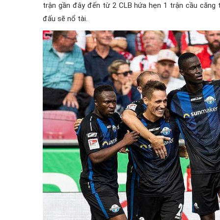
trận gần đây đến từ 2 CLB hứa hẹn 1 trận cầu căng t
đấu sẽ nổ tài.