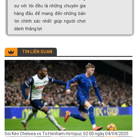
sự với tôi đều là những chuyên gia
hàng đầu để mang đến những bản
tin chính xác nhất giúp người chơi
dành thắng lợi.
TIN LIÊN QUAN
Soi Kèo Chelsea vs Tottenham Hotspur, 02:00 ngày 04/04/2025