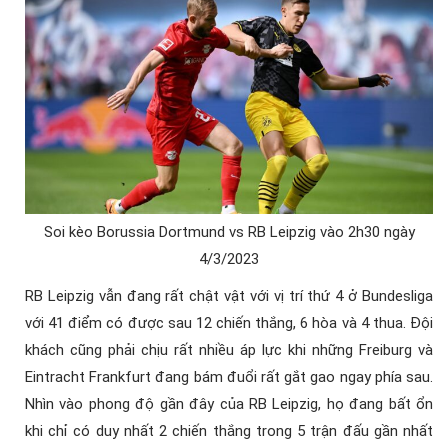
Soi kèo Borussia Dortmund vs RB Leipzig vào 2h30 ngày
4/3/2023
RB Leipzig vẫn đang rất chật vật với vị trí thứ 4 ở Bundesliga
với 41 điểm có được sau 12 chiến thắng, 6 hòa và 4 thua. Đội
khách cũng phải chịu rất nhiều áp lực khi những Freiburg và
Eintracht Frankfurt đang bám đuổi rất gắt gao ngay phía sau.
Nhìn vào phong độ gần đây của RB Leipzig, họ đang bất ổn
khi chỉ có duy nhất 2 chiến thắng trong 5 trận đấu gần nhất