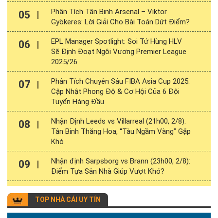
Phân Tích Tân Binh Arsenal – Viktor
05
Gyökeres: Lời Giải Cho Bài Toán Dứt Điểm?
EPL Manager Spotlight: Soi Tứ Hùng HLV
06
Sẽ Định Đoạt Ngôi Vương Premier League
2025/26
Phân Tích Chuyên Sâu FIBA Asia Cup 2025:
07
Cập Nhật Phong Độ & Cơ Hội Của 6 Đội
Tuyển Hàng Đầu
Nhận Định Leeds vs Villarreal (21h00, 2/8):
08
Tân Binh Thăng Hoa, “Tàu Ngầm Vàng” Gặp
Khó
Nhận định Sarpsborg vs Brann (23h00, 2/8):
09
Điểm Tựa Sân Nhà Giúp Vượt Khó?
TOP NHÀ CÁI UY TÍN