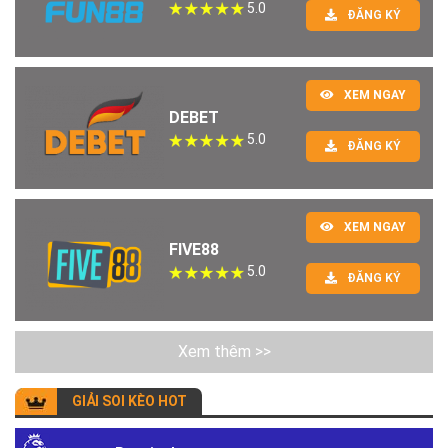
5.0
ĐĂNG KÝ
XEM NGAY
DEBET
5.0
ĐĂNG KÝ
XEM NGAY
FIVE88
5.0
ĐĂNG KÝ
Xem thêm >>
GIẢI SOI KÈO HOT