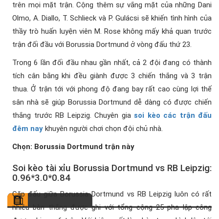
trên mọi mặt trận. Cộng thêm sự vắng mặt của những Dani
Olmo, A. Diallo, T. Schlieck và P. Gulácsi sẽ khiến tình hình của
thầy trò huấn luyện viên M. Rose không mấy khả quan trước
trận đối đầu với Borussia Dortmund ở vòng đấu thứ 23.
Trong 6 lần đối đầu nhau gần nhất, cả 2 đội đang có thành
tích cân bằng khi đều giành được 3 chiến thắng và 3 trận
thua. Ở trận tới với phong độ đang bay rất cao cùng lợi thế
sân nhà sẽ giúp Borussia Dortmund dễ dàng có được chiến
thắng trước RB Leipzig. Chuyên gia
soi kèo các trận đấu
đêm nay
khuyên người chơi chọn đội chủ nhà.
Chọn: Borussia Dortmund trận này
Soi kèo tài xỉu Borussia Dortmund vs RB Leipzig:
0.96*3.0*0.84
Cặp đấu giữa Borussia Dortmund vs RB Leipzig luôn có rất
nhiều bàn thắng được ghi với tổng cộng 25 pha lập công