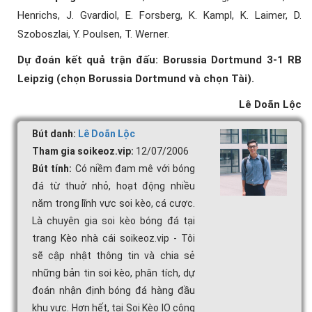
Henrichs, J. Gvardiol, E. Forsberg, K. Kampl, K. Laimer, D.
Szoboszlai, Y. Poulsen, T. Werner.
Dự đoán kết quả trận đấu: Borussia Dortmund 3-1 RB
Leipzig (chọn Borussia Dortmund và chọn Tài).
Lê Doãn Lộc
Bút danh:
Lê Doãn Lộc
Tham gia soikeoz.vip:
12/07/2006
Bút tính:
Có niềm đam mê với bóng
đá từ thuở nhỏ, hoạt động nhiều
năm trong lĩnh vực soi kèo, cá cược.
Là chuyên gia soi kèo bóng đá tại
trang Kèo nhà cái soikeoz.vip - Tôi
sẽ cập nhật thông tin và chia sẻ
những bản tin soi kèo, phân tích, dự
đoán nhận định bóng đá hàng đầu
khu vực. Hơn hết, tại Soi Kèo IO cộng