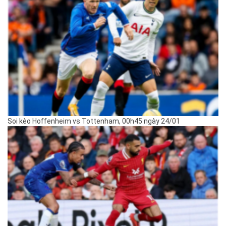
Soi kèo Hoffenheim vs Tottenham, 00h45 ngày 24/01