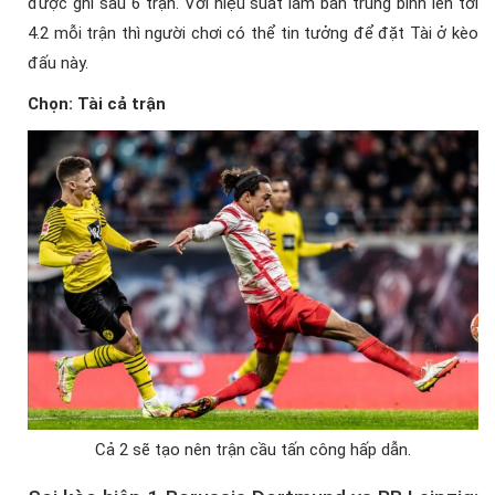
được ghi sau 6 trận. Với hiệu suất làm bàn trung bình lên tới
4.2 mỗi trận thì người chơi có thể tin tưởng để đặt Tài ở kèo
đấu này.
Chọn: Tài cả trận
Cả 2 sẽ tạo nên trận cầu tấn công hấp dẫn.