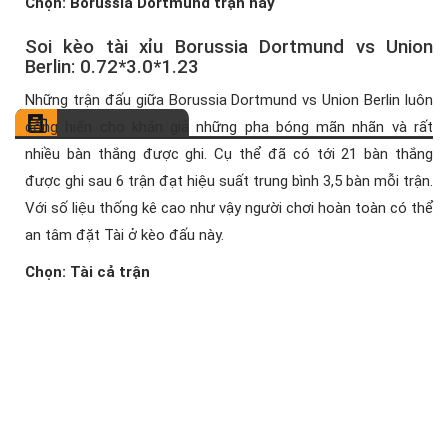
Chọn: Borussia Dortmund trận này
Soi kèo tài xỉu Borussia Dortmund vs Union
Berlin: 0.72*3.0*1.23
Những trận đấu giữa Borussia Dortmund vs Union Berlin luôn
cống hiến cho khán giả những pha bóng mãn nhãn và rất
nhiều bàn thắng được ghi. Cụ thể đã có tới 21 bàn thắng
được ghi sau 6 trận đạt hiệu suất trung bình 3,5 bàn mỗi trận.
Với số liệu thống kê cao như vậy người chơi hoàn toàn có thể
an tâm đặt Tài ở kèo đấu này.
Chọn: Tài cả trận