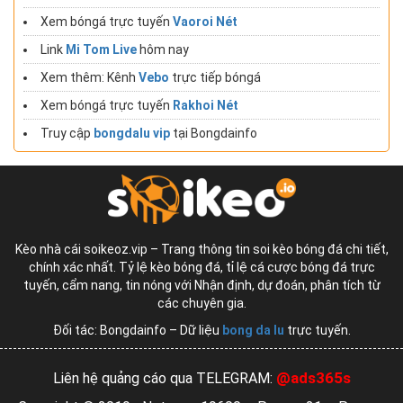
Xem bóngá trực tuyến
Vaoroi Nét
Link
Mi Tom Live
hôm nay
Xem thêm: Kênh
Vebo
trực tiếp bóngá
Xem bóngá trực tuyến
Rakhoi Nét
Truy cập
bongdalu vip
tại Bongdainfo
Kèo nhà cái soikeoz.vip – Trang thông tin soi kèo bóng đá chi tiết,
chính xác nhất. Tỷ lệ kèo bóng đá, tỉ lệ cá cược bóng đá trực
tuyến, cẩm nang, tin nóng với Nhận định, dự đoán, phân tích từ
các chuyên gia.
Đối tác: Bongdainfo – Dữ liệu
bong da lu
trực tuyến.
@ads365s
Liên hệ quảng cáo qua TELEGRAM: