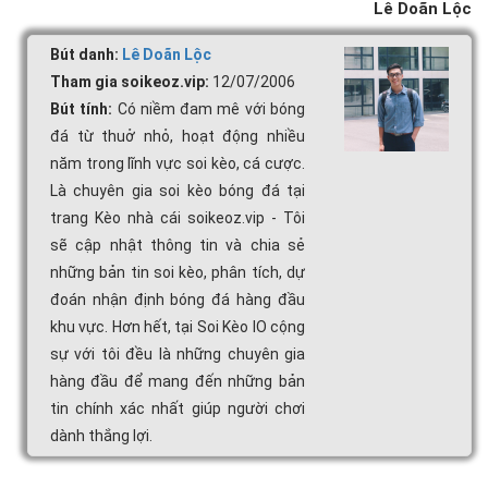
Lê Doãn Lộc
Bút danh:
Lê Doãn Lộc
Tham gia soikeoz.vip:
12/07/2006
Bút tính:
Có niềm đam mê với bóng
đá từ thuở nhỏ, hoạt động nhiều
năm trong lĩnh vực soi kèo, cá cược.
Là chuyên gia soi kèo bóng đá tại
trang Kèo nhà cái soikeoz.vip - Tôi
sẽ cập nhật thông tin và chia sẻ
những bản tin soi kèo, phân tích, dự
đoán nhận định bóng đá hàng đầu
khu vực. Hơn hết, tại Soi Kèo IO cộng
sự với tôi đều là những chuyên gia
hàng đầu để mang đến những bản
tin chính xác nhất giúp người chơi
dành thắng lợi.