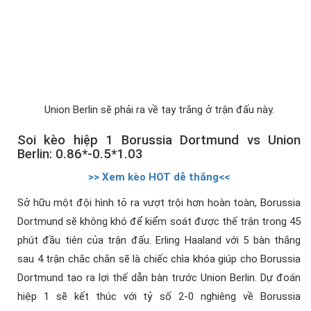
Union Berlin sẽ phải ra về tay trắng ở trận đấu này.
Soi kèo hiệp 1 Borussia Dortmund vs Union
Berlin: 0.86*-0.5*1.03
>> Xem kèo HOT dễ thắng<<
Sở hữu một đội hình tỏ ra vượt trội hơn hoàn toàn, Borussia
Dortmund sẽ không khó để kiểm soát được thế trận trong 45
phút đầu tiên của trận đấu. Erling Haaland với 5 bàn thắng
sau 4 trận chắc chắn sẽ là chiếc chìa khóa giúp cho Borussia
Dortmund tạo ra lợi thế dẫn bàn trước Union Berlin. Dự đoán
hiệp 1 sẽ kết thúc với tỷ số 2-0 nghiêng về Borussia