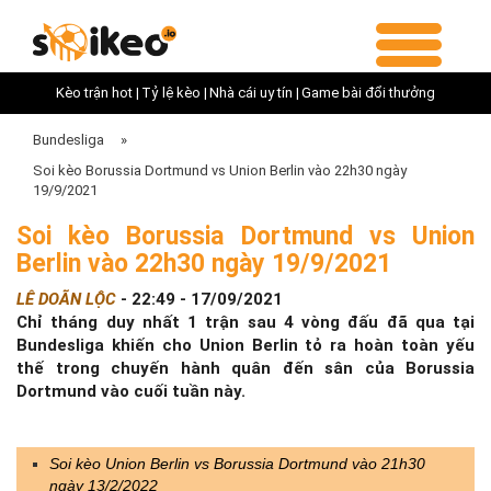
Kèo trận hot |
Tỷ lệ kèo |
Nhà cái uy tín |
Game bài đổi thưởng
Bundesliga
»
Soi kèo Borussia Dortmund vs Union Berlin vào 22h30 ngày
19/9/2021
Soi kèo Borussia Dortmund vs Union
Berlin vào 22h30 ngày 19/9/2021
LÊ DOÃN LỘC
-
22:49 - 17/09/2021
Chỉ tháng duy nhất 1 trận sau 4 vòng đấu đã qua tại
Bundesliga khiến cho Union Berlin tỏ ra hoàn toàn yếu
thế trong chuyến hành quân đến sân của Borussia
Dortmund vào cuối tuần này.
Soi kèo Union Berlin vs Borussia Dortmund vào 21h30
ngày 13/2/2022