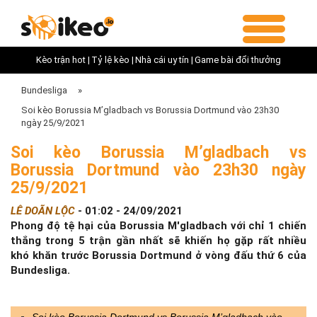
Kèo trận hot |
Tỷ lệ kèo |
Nhà cái uy tín |
Game bài đổi thưởng
Bundesliga
»
Soi kèo Borussia M’gladbach vs Borussia Dortmund vào 23h30
ngày 25/9/2021
Soi kèo Borussia M’gladbach vs
Borussia Dortmund vào 23h30 ngày
25/9/2021
LÊ DOÃN LỘC
-
01:02 - 24/09/2021
Phong độ tệ hại của Borussia M'gladbach với chỉ 1 chiến
thắng trong 5 trận gần nhất sẽ khiến họ gặp rất nhiều
khó khăn trước Borussia Dortmund ở vòng đấu thứ 6 của
Bundesliga.