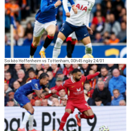
Soi kèo Hoffenheim vs Tottenham, 00h45 ngày 24/01