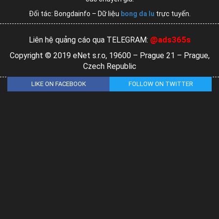
Đối tác: Bongdainfo – Dữ liệu
bong da lu
trực tuyến.
@ads365s
Liên hệ quảng cáo qua TELEGRAM:
Copyright © 2019 eNet s.r.o, 19600 – Prague 21 – Prague,
Czech Republic
LIKE ON FACEBOOK
FOLLOW ON TWITTER