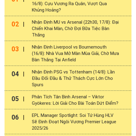
16/8): Cựu Vương Ra Quân, Vượt Qua
Khủng Hoảng?
Nhận Định MU vs Arsenal (22h30, 17/8): Đại
02
Chiến Khai Màn, Chờ Đợi Bữa Tiệc Bàn
Thắng
Nhận Định Liverpool vs Bournemouth
03
(16/8): Nhà Vua Mở Màn Mùa Giải, Chờ Mưa
Bàn Thắng Tại Anfield
Nhận Định PSG vs Tottenham (14/8): Lần
04
Đầu Đối Đầu & Thử Thách Cực Lớn Cho
Spurs
Phân Tích Tân Binh Arsenal – Viktor
05
Gyökeres: Lời Giải Cho Bài Toán Dứt Điểm?
EPL Manager Spotlight: Soi Tứ Hùng HLV
06
Sẽ Định Đoạt Ngôi Vương Premier League
2025/26