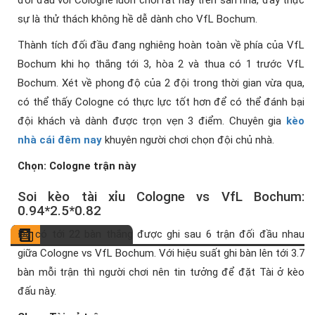
đối đầu với Cologne luôn chơi rất hay trên sân nhà, đây thực
sự là thử thách không hề dễ dành cho VfL Bochum.
Thành tích đối đầu đang nghiêng hoàn toàn về phía của VfL
Bochum khi họ thắng tới 3, hòa 2 và thua có 1 trước VfL
Bochum. Xét về phong độ của 2 đội trong thời gian vừa qua,
có thể thấy Cologne có thực lực tốt hơn để có thể đánh bại
đội khách và dành được trọn vẹn 3 điểm. Chuyên gia
kèo
nhà cái đêm nay
khuyên người chơi chọn đội chủ nhà.
Chọn: Cologne trận này
Soi kèo tài xỉu Cologne vs VfL Bochum:
0.94*2.5*0.82
Đã có tới 22 bàn thắng được ghi sau 6 trận đối đầu nhau
giữa Cologne vs VfL Bochum. Với hiệu suất ghi bàn lên tới 3.7
bàn mỗi trận thì người chơi nên tin tưởng để đặt Tài ở kèo
đấu này.