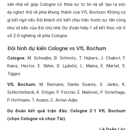
sân nhà sẽ giúp Cologne có thừa sự tự tin và sẽ tạo ra sức
ép nghẹt thở về phía khung thành của VfL Bochum. Không có
gì bất ngờ nếu đội khách chỉ biết chịu trận trước sự tấn công
như vũ bão của đội chủ nhà. Dự đoán hiệp 1 sẽ kết thúc với tỉ
số 2-0 nghiêng về phía Cologne.
Đội hình dự kiến Cologne vs VfL Bochum
Cologne:
M. Schwäbe, B. Schmitz, T. Hübers, J. Chabot, F.
Kainz, Hector, E. Skhiri, D. Ljubičić, L. Maina, E. Martel, S.
Tigges.
VfL Bochum:
M. Riemann, Danilo Soares, S. Janko, K.
Schlotterbeck, K. Stöger, P. Förster, E. Mašović, P. Osterhage,
P. Hofmann, T. Asano, C. Antwi-Adjei.
Dự đoán kết quả trận đấu: Cologne 2-1 VfL Bochum
(chọn Cologne và chọn Tài).
Lê Doãn Lộc