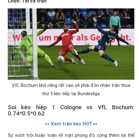
Chọn: Tài cả trận
VfL Bochum khả năng rất cao sẽ phải đón nhận trận thua
thứ 5 liên tiếp tại Bundesliga.
Soi kèo hiệp 1 Cologne vs VfL Bochum:
0.74*0.5*0.62
>> Xem trận kèo HOT<<
Sự vượt trội hoàn toàn về mặt phong độ cộng thêm lợi thế