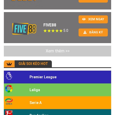
XEM NGAY
FIVE88
5.0
ĐĂNG KÝ
Xem thêm >>
GIẢI SOI KÈO HOT
Premier League
Laliga
Serie A