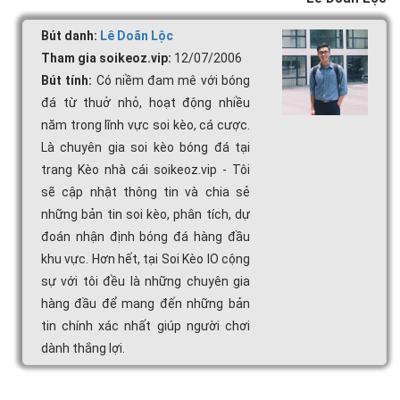
Bút danh:
Lê Doãn Lộc
Tham gia soikeoz.vip:
12/07/2006
Bút tính:
Có niềm đam mê với bóng
đá từ thuở nhỏ, hoạt động nhiều
năm trong lĩnh vực soi kèo, cá cược.
Là chuyên gia soi kèo bóng đá tại
trang Kèo nhà cái soikeoz.vip - Tôi
sẽ cập nhật thông tin và chia sẻ
những bản tin soi kèo, phân tích, dự
đoán nhận định bóng đá hàng đầu
khu vực. Hơn hết, tại Soi Kèo IO cộng
sự với tôi đều là những chuyên gia
hàng đầu để mang đến những bản
tin chính xác nhất giúp người chơi
dành thắng lợi.