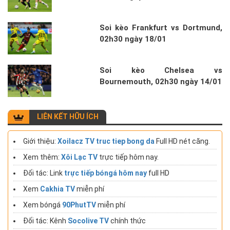
Soi kèo Frankfurt vs Dortmund,
02h30 ngày 18/01
Soi kèo Chelsea vs
Bournemouth, 02h30 ngày 14/01
LIÊN KẾT HỮU ÍCH
Giới thiệu:
Xoilacz TV truc tiep bong da
Full HD nét căng.
Xem thêm:
Xôi Lạc TV
trực tiếp hôm nay.
Đối tác: Link
trực tiếp bóngá hôm nay
full HD
Xem
Cakhia TV
miễn phí
Xem bóngá
90PhutTV
miễn phí
Đối tác: Kênh
Socolive TV
chính thức