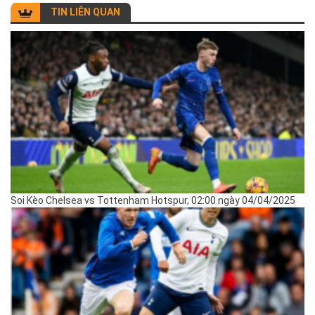
TIN LIÊN QUAN
Soi Kèo Chelsea vs Tottenham Hotspur, 02:00 ngày 04/04/2025