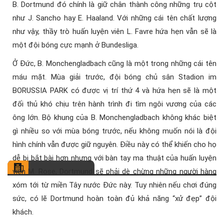
B. Dortmund đó chính là giữ chân thành công những trụ cột
như J. Sancho hay E. Haaland. Với những cái tên chất lượng
như vậy, thầy trò huấn luyện viên L. Favre hứa hẹn vẫn sẽ là
một đội bóng cực mạnh ở Bundesliga.
Ở Đức, B. Monchengladbach cũng là một trong những cái tên
máu mặt. Mùa giải trước, đội bóng chủ sân Stadion im
BORUSSIA PARK có được vị trí thứ 4 và hứa hẹn sẽ là một
đối thủ khó chịu trên hành trình đi tìm ngôi vương của các
ông lớn. Bộ khung của B. Monchengladbach không khác biệt
gì nhiều so với mùa bóng trước, nếu không muốn nói là đội
hình chính vẫn được giữ nguyên. Điều này có thể khiến cho họ
dễ bị bắt bài hơn nhưng với bàn tay ma thuật của huấn luyện
viên M. Rose, Dortmund sẽ phải dè chừng những người hàng
xóm tới từ miền Tây nước Đức này. Tuy nhiên nếu chơi đúng
sức, có lẽ Dortmund hoàn toàn đủ khả năng “xử đẹp” đội
khách.