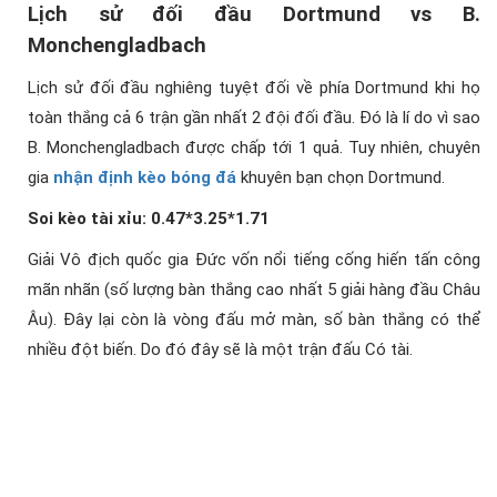
Lịch sử đối đầu Dortmund vs B.
Monchengladbach
Lịch sử đối đầu nghiêng tuyệt đối về phía Dortmund khi họ
toàn thắng cả 6 trận gần nhất 2 đội đối đầu. Đó là lí do vì sao
B. Monchengladbach được chấp tới 1 quả. Tuy nhiên, chuyên
gia
nhận định kèo bóng đá
khuyên bạn chọn Dortmund.
Soi kèo tài xỉu: 0.47*3.25*1.71
Giải Vô địch quốc gia Đức vốn nổi tiếng cống hiến tấn công
mãn nhãn (số lượng bàn thắng cao nhất 5 giải hàng đầu Châu
Âu). Đây lại còn là vòng đấu mở màn, số bàn thắng có thể
nhiều đột biến. Do đó đây sẽ là một trận đấu Có tài.