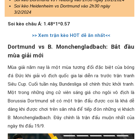
Soi kèo Heidenheim vs Dortmund vào 2h30 ngày
3/2/2024
Soi kèo châu Á: 1.48*1*0.57
>> Xem trận kèo HOT dễ ăn nhất<<
Dortmund vs B. Monchengladbach: Bắt đầu
mùa giải mới
Mùa giải năm nay là một mùa tương đối đặc biệt của bóng
đá Đức khi giải vô địch quốc gia lại diễn ra trước trận tranh
Siêu Cup. Cuối tuần này, Bundesliga sẽ chính thức khởi tranh.
Một trong những ứng cử viên sáng giá cho ngôi vô địch là
Borussia Dortmund sẽ có một trận đấu được coi là khá dễ
dàng khi được chơi trên sân nhà để tiếp đón những vị khách
B. Monchengladbach. Đây chính là trận đấu muộn nhất của
ngày thi đấu 19/9.