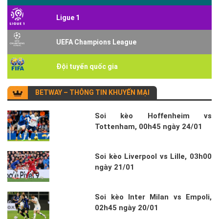
Ligue 1
UEFA Champions League
Đội tuyển quốc gia
BETWAY – THÔNG TIN KHUYẾN MẠI
Soi kèo Hoffenheim vs
Tottenham, 00h45 ngày 24/01
Soi kèo Liverpool vs Lille, 03h00
ngày 21/01
Soi kèo Inter Milan vs Empoli,
02h45 ngày 20/01