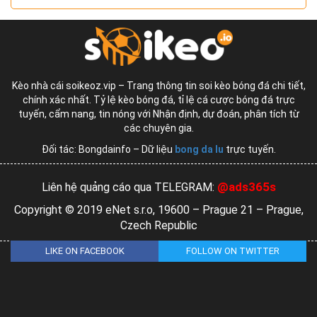
Kèo nhà cái soikeoz.vip – Trang thông tin soi kèo bóng đá chi tiết,
chính xác nhất. Tỷ lệ kèo bóng đá, tỉ lệ cá cược bóng đá trực
tuyến, cẩm nang, tin nóng với Nhận định, dự đoán, phân tích từ
các chuyên gia.
Đối tác: Bongdainfo – Dữ liệu
bong da lu
trực tuyến.
@ads365s
Liên hệ quảng cáo qua TELEGRAM:
Copyright © 2019 eNet s.r.o, 19600 – Prague 21 – Prague,
Czech Republic
LIKE ON FACEBOOK
FOLLOW ON TWITTER