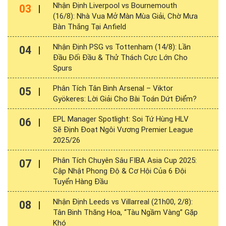
Nhận Định Liverpool vs Bournemouth
03
(16/8): Nhà Vua Mở Màn Mùa Giải, Chờ Mưa
Bàn Thắng Tại Anfield
Nhận Định PSG vs Tottenham (14/8): Lần
04
Đầu Đối Đầu & Thử Thách Cực Lớn Cho
Spurs
Phân Tích Tân Binh Arsenal – Viktor
05
Gyökeres: Lời Giải Cho Bài Toán Dứt Điểm?
EPL Manager Spotlight: Soi Tứ Hùng HLV
06
Sẽ Định Đoạt Ngôi Vương Premier League
2025/26
Phân Tích Chuyên Sâu FIBA Asia Cup 2025:
07
Cập Nhật Phong Độ & Cơ Hội Của 6 Đội
Tuyển Hàng Đầu
Nhận Định Leeds vs Villarreal (21h00, 2/8):
08
Tân Binh Thăng Hoa, “Tàu Ngầm Vàng” Gặp
Khó