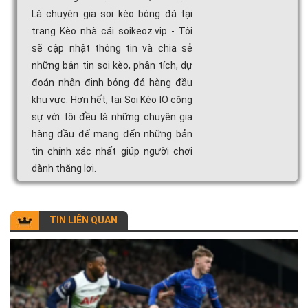
Là chuyên gia soi kèo bóng đá tại
trang Kèo nhà cái soikeoz.vip - Tôi
sẽ cập nhật thông tin và chia sẻ
những bản tin soi kèo, phân tích, dự
đoán nhận định bóng đá hàng đầu
khu vực. Hơn hết, tại Soi Kèo IO cộng
sự với tôi đều là những chuyên gia
hàng đầu để mang đến những bản
tin chính xác nhất giúp người chơi
dành thắng lợi.
TIN LIÊN QUAN