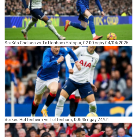
Soi Kèo Chelsea vs Tottenham Hotspur, 02:00 ngày 04/04/2025
Soi kèo Hoffenheim vs Tottenham, 00h45 ngày 24/01