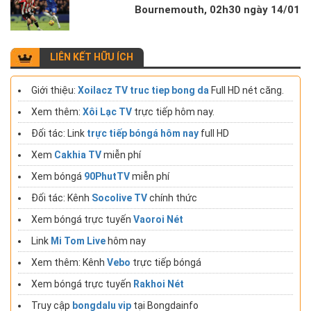
Bournemouth, 02h30 ngày 14/01
LIÊN KẾT HỮU ÍCH
Giới thiệu:
Xoilacz TV truc tiep bong da
Full HD nét căng.
Xem thêm:
Xôi Lạc TV
trực tiếp hôm nay.
Đối tác: Link
trực tiếp bóngá hôm nay
full HD
Xem
Cakhia TV
miễn phí
Xem bóngá
90PhutTV
miễn phí
Đối tác: Kênh
Socolive TV
chính thức
Xem bóngá trực tuyến
Vaoroi Nét
Link
Mi Tom Live
hôm nay
Xem thêm: Kênh
Vebo
trực tiếp bóngá
Xem bóngá trực tuyến
Rakhoi Nét
Truy cập
bongdalu vip
tại Bongdainfo