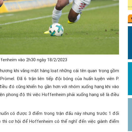
ffenheim vào 2h30 ngày 18/2/2023
thương khi vắng mặt hàng loạt những cái tên quan trọng gồm
 Prömel. Đã 6 trận liên tiếp đội bóng của huấn luyện viên P.
 điều đó cũng khiến họ gần hơn với nhóm xuống hạng khi vào
hiện phong độ thì việc Hoffenheim phải xuống hạng sẽ là điều
muốn có được 3 điểm trong trận đấu này nhưng trước 1 đối
g) thì cơ hội để Hoffenheim có thể nghĩ đến việc giành điểm