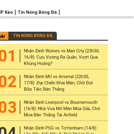
IP Kèo
Tin Nóng Bóng Đá
TIN NÓNG BÓNG ĐÁ
01
Nhận Định Wolves vs Man City (23h30,
16/8): Cựu Vương Ra Quân, Vượt Qua
Khủng Hoảng?
02
Nhận Định MU vs Arsenal (22h30,
17/8): Đại Chiến Khai Màn, Chờ Đợi
Bữa Tiệc Bàn Thắng
03
Nhận Định Liverpool vs Bournemouth
(16/8): Nhà Vua Mở Màn Mùa Giải, Chờ
Mưa Bàn Thắng Tại Anfield
04
Nhận Định PSG vs Tottenham (14/8):