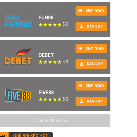
XEM NGAY
FUN88
5.0
ĐĂNG KÝ
XEM NGAY
DEBET
5.0
ĐĂNG KÝ
XEM NGAY
FIVE88
5.0
ĐĂNG KÝ
Xem thêm >>
GIẢI SOI KÈO HOT