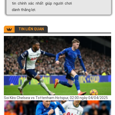
tin chính xác nhất giúp người chơi
dành thắng lợi.
TIN LIÊN QUAN
Soi Kèo Chelsea vs Tottenham Hotspur, 02:00 ngày 04/04/2025