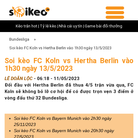
Kèo trận hot |
Tỷ lệ kèo |
Nhà cái uy tín |
Game bài đổi thưởng
Bundesliga
»
Soi kèo FC Koln vs Hertha Berlin vào 1h30 ngày 13/5/2023
Soi kèo FC Koln vs Hertha Berlin vào
1h30 ngày 13/5/2023
LÊ DOÃN LỘC
-
06:18 - 11/05/2023
Đối đầu với Hertha Berlin đã thua 4/5 trận vừa qua, FC
Koln sẽ không bỏ lỡ cơ hội để có được trọn vẹn 3 điểm ở
vòng đấu thứ 32 Bundesliga.
Soi kèo FC Koln vs Bayern Munich vào 2h30 ngày
25/11/2023
Soi kèo FC Koln vs Bayern Munich vào 20h30 ngày
27/5/2023