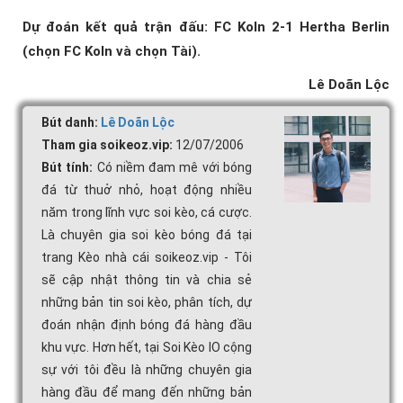
Dự đoán kết quả trận đấu: FC Koln 2-1 Hertha Berlin
(chọn FC Koln và chọn Tài).
Lê Doãn Lộc
Bút danh:
Lê Doãn Lộc
Tham gia soikeoz.vip:
12/07/2006
Bút tính:
Có niềm đam mê với bóng
đá từ thuở nhỏ, hoạt động nhiều
năm trong lĩnh vực soi kèo, cá cược.
Là chuyên gia soi kèo bóng đá tại
trang Kèo nhà cái soikeoz.vip - Tôi
sẽ cập nhật thông tin và chia sẻ
những bản tin soi kèo, phân tích, dự
đoán nhận định bóng đá hàng đầu
khu vực. Hơn hết, tại Soi Kèo IO cộng
sự với tôi đều là những chuyên gia
hàng đầu để mang đến những bản