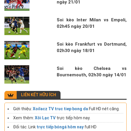
ngày 21/01
Soi kèo Inter Milan vs Empoli,
02h45 ngày 20/01
Soi kèo Frankfurt vs Dortmund,
02h30 ngày 18/01
Soi kèo Chelsea vs
Bournemouth, 02h30 ngày 14/01
LIÊN KẾT HỮU ÍCH
Giới thiệu:
Xoilacz TV truc tiep bong da
Full HD nét căng.
Xem thêm:
Xôi Lạc TV
trực tiếp hôm nay.
Đối tác: Link
trực tiếp bóngá hôm nay
full HD