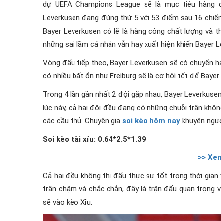
dự UEFA Champions League sẽ là mục tiêu hàng đ
Leverkusen đang đứng thứ 5 với 53 điểm sau 16 chiến 
Bayer Leverkusen có lẽ là hàng công chất lượng và 
những sai lầm cá nhân vẫn hay xuất hiện khiến Bayer 
Vòng đấu tiếp theo, Bayer Leverkusen sẽ có chuyến h
có nhiều bất ổn như Freiburg sẽ là cơ hội tốt để Baye
Trong 4 lần gần nhất 2 đội gặp nhau, Bayer Leverkuse
lúc này, cả hai đội đều đang có những chuỗi trận khôn
các cầu thủ. Chuyên gia
soi kèo hôm nay
khuyên ngườ
Soi kèo tài xỉu: 0.64*2.5*1.39
>> Xem
Cả hai đều không thi đấu thực sự tốt trong thời gian v
trận chậm và chắc chắn, đây là trận đấu quan trọng 
sẽ vào kèo Xỉu.