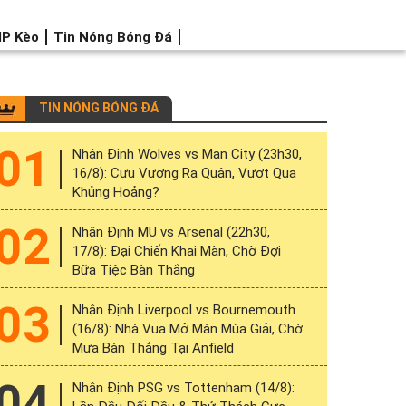
IP Kèo
Tin Nóng Bóng Đá
TIN NÓNG BÓNG ĐÁ
01
Nhận Định Wolves vs Man City (23h30,
16/8): Cựu Vương Ra Quân, Vượt Qua
Khủng Hoảng?
02
Nhận Định MU vs Arsenal (22h30,
17/8): Đại Chiến Khai Màn, Chờ Đợi
Bữa Tiệc Bàn Thắng
03
Nhận Định Liverpool vs Bournemouth
(16/8): Nhà Vua Mở Màn Mùa Giải, Chờ
Mưa Bàn Thắng Tại Anfield
04
Nhận Định PSG vs Tottenham (14/8):