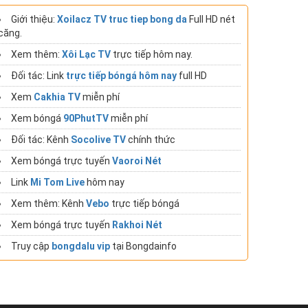
Giới thiệu:
Xoilacz TV truc tiep bong da
Full HD nét
căng.
Xem thêm:
Xôi Lạc TV
trực tiếp hôm nay.
Đối tác: Link
trực tiếp bóngá hôm nay
full HD
Xem
Cakhia TV
miễn phí
Xem bóngá
90PhutTV
miễn phí
Đối tác: Kênh
Socolive TV
chính thức
Xem bóngá trực tuyến
Vaoroi Nét
Link
Mi Tom Live
hôm nay
Xem thêm: Kênh
Vebo
trực tiếp bóngá
Xem bóngá trực tuyến
Rakhoi Nét
Truy cập
bongdalu vip
tại Bongdainfo