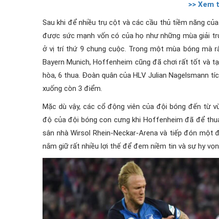
>> Xem 
Sau khi để nhiều trụ cột và các cầu thủ tiềm năng của
được sức mạnh vốn có của họ như những mùa giải trướ
ở vị trí thứ 9 chung cuộc. Trong một mùa bóng mà rấ
Bayern Munich, Hoffenheim cũng đã chơi rất tốt và tạm
hòa, 6 thua. Đoàn quân của HLV Julian Nagelsmann tích
xuống còn 3 điểm.
Mặc dù vậy, các cổ động viên của đội bóng đến từ vù
độ của đội bóng con cưng khi Hoffenheim đã để thua 
sân nhà Wirsol Rhein-Neckar-Arena và tiếp đón một 
nắm giữ rất nhiều lợi thế để đem niềm tin và sự hy vọn