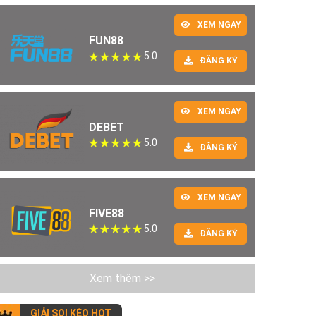
XEM NGAY
FUN88
5.0
ĐĂNG KÝ
XEM NGAY
DEBET
5.0
ĐĂNG KÝ
XEM NGAY
FIVE88
5.0
ĐĂNG KÝ
Xem thêm >>
GIẢI SOI KÈO HOT