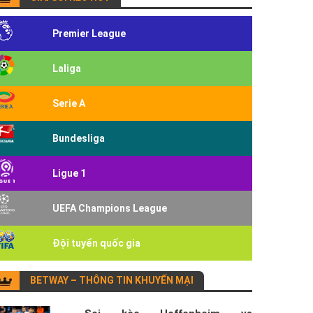
Premier League
Laliga
Serie A
Bundesliga
Ligue 1
UEFA Champions League
Đội tuyển quốc gia
BETWAY – THÔNG TIN KHUYẾN MẠI