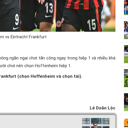
m vs Eintracht Frankfurt
hông ngần ngại chơi tấn công ngay trong hiệp 1 và nhiều khả
gười chơi nên chọn Hoffenheim hiệp 1.
rankfurt (chọn Hoffenheim và chọn tài).
Lê Doãn Lộc