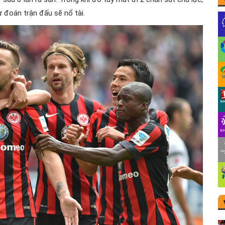
ự đoán trận đấu sẽ nổ tài.