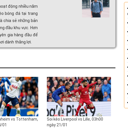
hoạt động nhiều năm
kèo bóng đá tại trang
 và chia sẻ những bản
àng đầu khu vực. Hơn
uyên gia hàng đầu để
i dành thắng lợi.
nheim vs Tottenham,
Soi kèo Liverpool vs Lille, 03h00
4/01
ngày 21/01