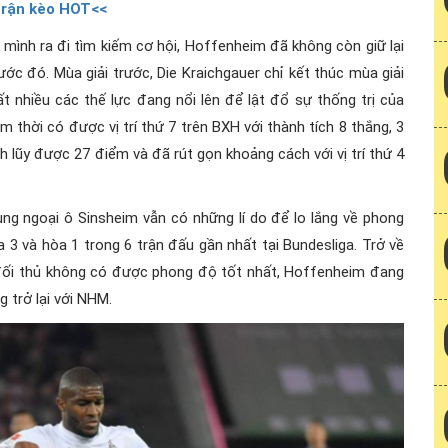
trận kèo HOT<<
 mình ra đi tìm kiếm cơ hội, Hoffenheim đã không còn giữ lại
c đó. Mùa giải trước, Die Kraichgauer chỉ kết thúc mùa giải
t nhiều các thế lực đang nổi lên để lật đổ sự thống trị của
 thời có được vị trí thứ 7 trên BXH với thành tích 8 thắng, 3
 lũy được 27 điểm và đã rút gọn khoảng cách với vị trí thứ 4
ng ngoại ô Sinsheim vẫn có những lí do để lo lắng về phong
3 và hòa 1 trong 6 trận đấu gần nhất tại Bundesliga. Trở về
đối thủ không có được phong độ tốt nhất, Hoffenheim đang
g trở lại với NHM.