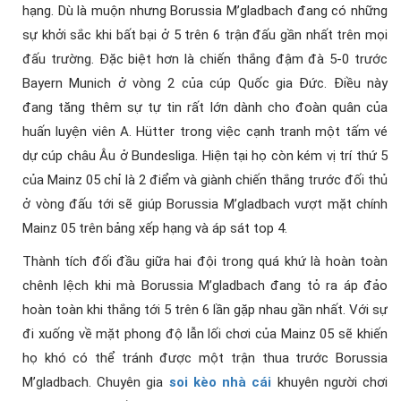
hạng. Dù là muộn nhưng Borussia M’gladbach đang có những
sự khởi sắc khi bất bại ở 5 trên 6 trận đấu gần nhất trên mọi
đấu trường. Đặc biệt hơn là chiến thắng đậm đà 5-0 trước
Bayern Munich ở vòng 2 của cúp Quốc gia Đức. Điều này
đang tăng thêm sự tự tin rất lớn dành cho đoàn quân của
huấn luyện viên A. Hütter trong việc cạnh tranh một tấm vé
dự cúp châu Âu ở Bundesliga. Hiện tại họ còn kém vị trí thứ 5
của Mainz 05 chỉ là 2 điểm và giành chiến thắng trước đối thủ
ở vòng đấu tới sẽ giúp Borussia M’gladbach vượt mặt chính
Mainz 05 trên bảng xếp hạng và áp sát top 4.
Thành tích đối đầu giữa hai đội trong quá khứ là hoàn toàn
chênh lệch khi mà Borussia M’gladbach đang tỏ ra áp đảo
hoàn toàn khi thắng tới 5 trên 6 lần gặp nhau gần nhất. Với sự
đi xuống về mặt phong độ lẫn lối chơi của Mainz 05 sẽ khiến
họ khó có thể tránh được một trận thua trước Borussia
M’gladbach. Chuyên gia
soi kèo nhà cái
khuyên người chơi