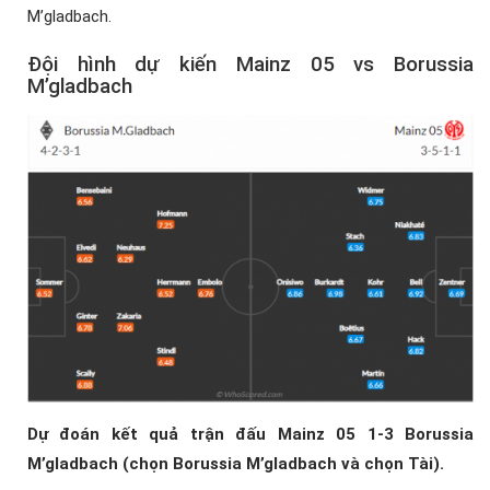
M’gladbach.
Đội hình dự kiến Mainz 05 vs Borussia
M’gladbach
Dự đoán kết quả trận đấu Mainz 05 1-3 Borussia
M’gladbach (chọn Borussia M’gladbach và chọn Tài).