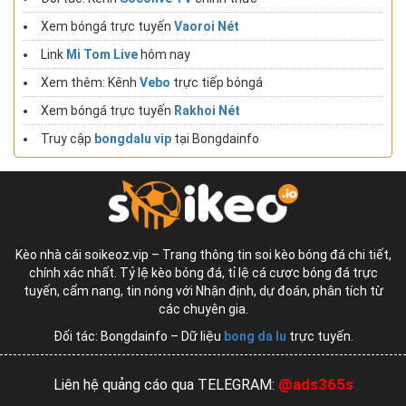
Xem bóngá trực tuyến
Vaoroi Nét
Link
Mi Tom Live
hôm nay
Xem thêm: Kênh
Vebo
trực tiếp bóngá
Xem bóngá trực tuyến
Rakhoi Nét
Truy cập
bongdalu vip
tại Bongdainfo
Kèo nhà cái soikeoz.vip – Trang thông tin soi kèo bóng đá chi tiết,
chính xác nhất. Tỷ lệ kèo bóng đá, tỉ lệ cá cược bóng đá trực
tuyến, cẩm nang, tin nóng với Nhận định, dự đoán, phân tích từ
các chuyên gia.
Đối tác: Bongdainfo – Dữ liệu
bong da lu
trực tuyến.
@ads365s
Liên hệ quảng cáo qua TELEGRAM: