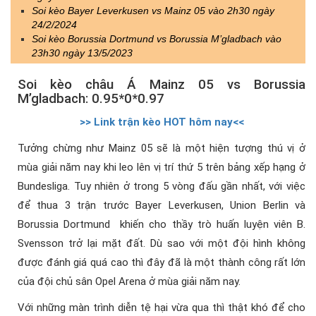
Soi kèo Bayer Leverkusen vs Mainz 05 vào 2h30 ngày
24/2/2024
Soi kèo Borussia Dortmund vs Borussia M’gladbach vào
23h30 ngày 13/5/2023
Soi kèo châu Á Mainz 05 vs Borussia
M’gladbach: 0.95*0*0.97
>> Link trận kèo HOT hôm nay<<
Tưởng chừng như Mainz 05 sẽ là một hiện tượng thú vị ở
mùa giải năm nay khi leo lên vị trí thứ 5 trên bảng xếp hạng ở
Bundesliga. Tuy nhiên ở trong 5 vòng đấu gần nhất, với việc
để thua 3 trận trước Bayer Leverkusen, Union Berlin và
Borussia Dortmund khiến cho thầy trò huấn luyện viên B.
Svensson trở lại mặt đất. Dù sao với một đội hình không
được đánh giá quá cao thì đây đã là một thành công rất lớn
của đội chủ sân Opel Arena ở mùa giải năm nay.
Với những màn trình diễn tệ hại vừa qua thì thật khó để cho