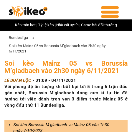
Kèo trận hot |
Tỷ lệ kèo |
Nhà cái uy tín |
Game bài đổi thưởng
Bundesliga
»
Soi kèo Mainz 05 vs Borussia M’gladbach vào 2h30 ngày
6/11/2021
Soi kèo Mainz 05 vs Borussia
M’gladbach vào 2h30 ngày 6/11/2021
LÊ DOÃN LỘC
-
01:09 - 04/11/2021
Với phong độ ấn tượng khi bất bại tới 5 trong 6 trận đấu
gần nhất, Borussia M'gladbach đang cực kì tự tin để
hướng tới việc dành trọn vẹn 3 điểm trước Mainz 05 ở
vòng đấu thứ 11 Bundesliga.
Soi kèo Borussia M’gladbach vs Mainz 05 vào 1h30
ngày 7/10/2023