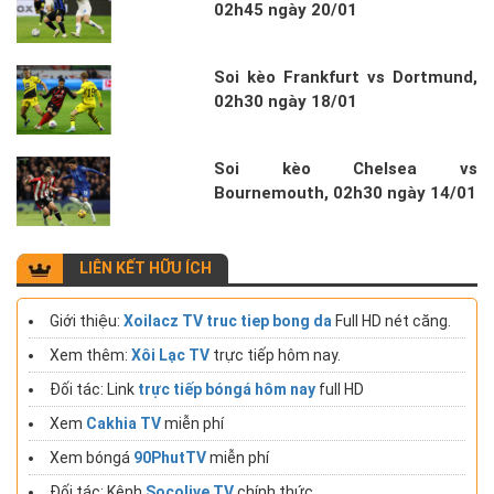
02h45 ngày 20/01
Soi kèo Frankfurt vs Dortmund,
02h30 ngày 18/01
Soi kèo Chelsea vs
Bournemouth, 02h30 ngày 14/01
LIÊN KẾT HỮU ÍCH
Giới thiệu:
Xoilacz TV truc tiep bong da
Full HD nét căng.
Xem thêm:
Xôi Lạc TV
trực tiếp hôm nay.
Đối tác: Link
trực tiếp bóngá hôm nay
full HD
Xem
Cakhia TV
miễn phí
Xem bóngá
90PhutTV
miễn phí
Đối tác: Kênh
Socolive TV
chính thức