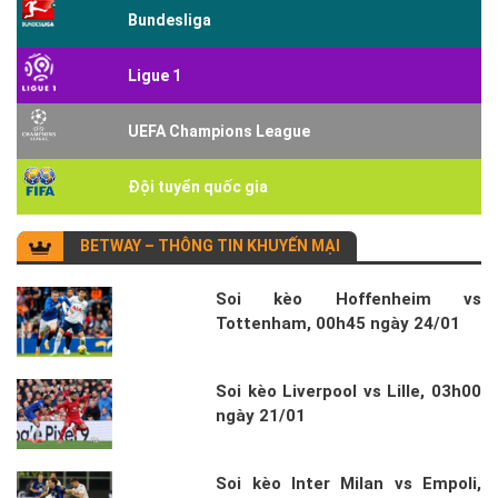
Bundesliga
Ligue 1
UEFA Champions League
Đội tuyển quốc gia
BETWAY – THÔNG TIN KHUYẾN MẠI
Soi kèo Hoffenheim vs
Tottenham, 00h45 ngày 24/01
Soi kèo Liverpool vs Lille, 03h00
ngày 21/01
Soi kèo Inter Milan vs Empoli,