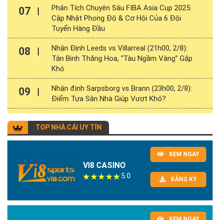
Phân Tích Chuyên Sâu FIBA Asia Cup 2025:
07
Cập Nhật Phong Độ & Cơ Hội Của 6 Đội
Tuyển Hàng Đầu
Nhận Định Leeds vs Villarreal (21h00, 2/8):
08
Tân Binh Thăng Hoa, “Tàu Ngầm Vàng” Gặp
Khó
Nhận định Sarpsborg vs Brann (23h00, 2/8):
09
Điểm Tựa Sân Nhà Giúp Vượt Khó?
TOP NHÀ CÁI UY TÍN
XEM NGAY
VI8 CASINO
5.0
ĐĂNG KÝ
XEM NGAY