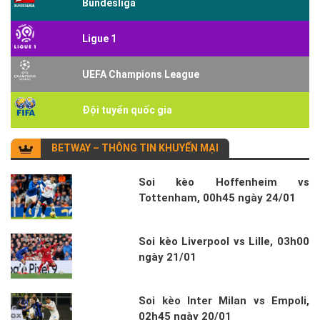
Bundesliga
Ligue 1
UEFA Champions League
Đội tuyển quốc gia
BETWAY – THÔNG TIN KHUYẾN MẠI
Soi kèo Hoffenheim vs
Tottenham, 00h45 ngày 24/01
Soi kèo Liverpool vs Lille, 03h00
ngày 21/01
Soi kèo Inter Milan vs Empoli,
02h45 ngày 20/01