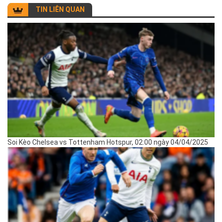
TIN LIÊN QUAN
Soi Kèo Chelsea vs Tottenham Hotspur, 02:00 ngày 04/04/2025