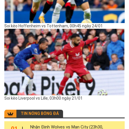
Soi kèo Hoffenheim vs Tottenham, 00h45 ngày 24/01
Soi kèo Liverpool vs Lille, 03h00 ngày 21/01
TIN NÓNG BÓNG ĐÁ
Nhận Định Wolves vs Man City (23h30,
01