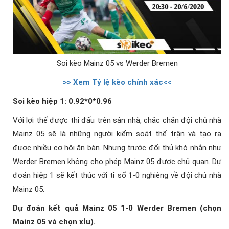
Soi kèo Mainz 05 vs Werder Bremen
>> Xem Tỷ lệ kèo chính xác<<
Soi kèo hiệp 1: 0.92*0*0.96
Với lợi thế được thi đấu trên sân nhà, chắc chắn đội chủ nhà
Mainz 05 sẽ là những người kiểm soát thế trận và tạo ra
được nhiều cơ hội ăn bàn. Nhưng trước đối thủ khó nhằn như
Werder Bremen không cho phép Mainz 05 được chủ quan. Dự
đoán hiệp 1 sẽ kết thúc với tỉ số 1-0 nghiêng về đội chủ nhà
Mainz 05.
Dự đoán kết quả Mainz 05 1-0 Werder Bremen (chọn
Mainz 05 và chọn xỉu).