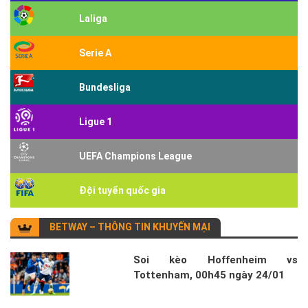
Laliga
Serie A
Bundesliga
Ligue 1
UEFA Champions League
Đội tuyển quốc gia
BETWAY – THÔNG TIN KHUYẾN MẠI
Soi kèo Hoffenheim vs
Tottenham, 00h45 ngày 24/01