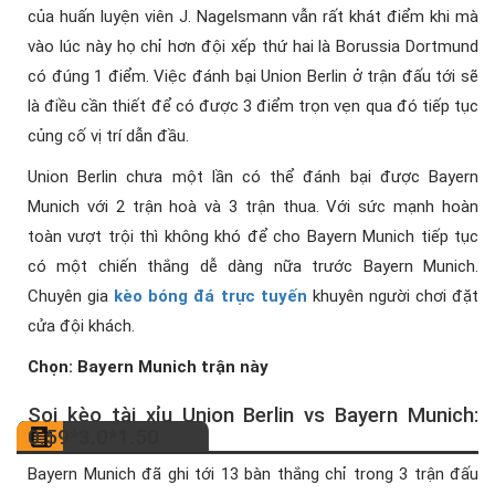
của huấn luyện viên J. Nagelsmann vẫn rất khát điểm khi mà
vào lúc này họ chỉ hơn đội xếp thứ hai là Borussia Dortmund
có đúng 1 điểm. Việc đánh bại Union Berlin ở trận đấu tới sẽ
là điều cần thiết để có được 3 điểm trọn vẹn qua đó tiếp tục
củng cố vị trí dẫn đầu.
Union Berlin chưa một lần có thể đánh bại được Bayern
Munich với 2 trận hoà và 3 trận thua. Với sức mạnh hoàn
toàn vượt trội thì không khó để cho Bayern Munich tiếp tục
có một chiến thắng dễ dàng nữa trước Bayern Munich.
Chuyên gia
kèo bóng đá trực tuyến
khuyên người chơi đặt
cửa đội khách.
Chọn: Bayern Munich trận này
Soi kèo tài xỉu Union Berlin vs Bayern Munich:
0.59*3.0*1.50
Bayern Munich đã ghi tới 13 bàn thắng chỉ trong 3 trận đấu