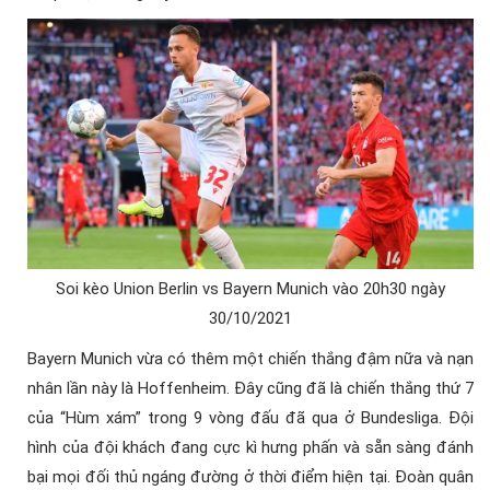
Soi kèo Union Berlin vs Bayern Munich vào 20h30 ngày
30/10/2021
Bayern Munich vừa có thêm một chiến thắng đậm nữa và nạn
nhân lần này là Hoffenheim. Đây cũng đã là chiến thắng thứ 7
của “Hùm xám” trong 9 vòng đấu đã qua ở Bundesliga. Đội
hình của đội khách đang cực kì hưng phấn và sẵn sàng đánh
bại mọi đối thủ ngáng đường ở thời điểm hiện tại. Đoàn quân