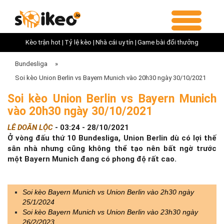
Kèo trận hot |
Tỷ lệ kèo |
Nhà cái uy tín |
Game bài đổi thưởng
Bundesliga
»
Soi kèo Union Berlin vs Bayern Munich vào 20h30 ngày 30/10/2021
Soi kèo Union Berlin vs Bayern Munich
vào 20h30 ngày 30/10/2021
LÊ DOÃN LỘC
-
03:24 - 28/10/2021
Ở vòng đấu thứ 10 Bundesliga, Union Berlin dù có lợi thế
sân nhà nhưng cũng không thể tạo nên bất ngờ trước
một Bayern Munich đang có phong độ rất cao.
Soi kèo Bayern Munich vs Union Berlin vào 2h30 ngày
25/1/2024
Soi kèo Bayern Munich vs Union Berlin vào 23h30 ngày
26/2/2023