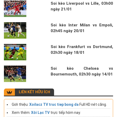
Soi kèo Liverpool vs Lille, 03h00
ngày 21/01
Soi kèo Inter Milan vs Empoli,
02h45 ngày 20/01
Soi kèo Frankfurt vs Dortmund,
02h30 ngày 18/01
Soi kèo Chelsea vs
Bournemouth, 02h30 ngày 14/01
LIÊN KẾT HỮU ÍCH
Giới thiệu:
Xoilacz TV truc tiep bong da
Full HD nét căng.
Xem thêm:
Xôi Lạc TV
trực tiếp hôm nay.