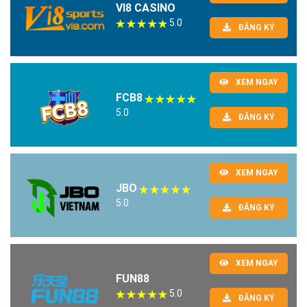
VI8 CASINO
5.0
ĐĂNG KÝ
XEM NGAY
FCB8
5.0
ĐĂNG KÝ
XEM NGAY
JBO
5.0
ĐĂNG KÝ
XEM NGAY
FUN88
5.0
ĐĂNG KÝ