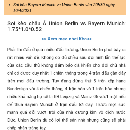
Soi kèo Bayern Munich vs Union Berlin vào 20h30 ngày
10/4/2021
Soi kèo châu Á Union Berlin vs Bayern Munich:
1.75*1.0*0.52
>> Xem mẹo chơi Kèo<<
Phải thi đấu ở quá nhiều đấu trường, Union Berlin phơi bày ra
rất nhiều vấn đề. Không có đủ chiều sâu đội hình lẫn thể lực
của các cầu thủ không đảm bảo đã khiến cho đội chủ nhà
chỉ có được duy nhất 1 chiến thắng trong 4 trận đấu gần đây
trên mọi đấu trường. Tuy đang đứng thứ 5 trên xếp hạng
Bundesliga với 4 chiến thắng, 4 trận hòa và 1 trận hòa nhưng
nhiều khả năng họ sẽ bị RB Leipzig và Mainz 05 vượt mặt nếu
để thua Bayern Munich ở trận đấu tới đây. Trước một sức
mạnh quá đỗi vượt trội của nhà đương kim vô địch nước
Đức, Union Berlin dù có lợi thế sân nhà nhưng cũng sẽ phải
chấp nhận trắng tay.