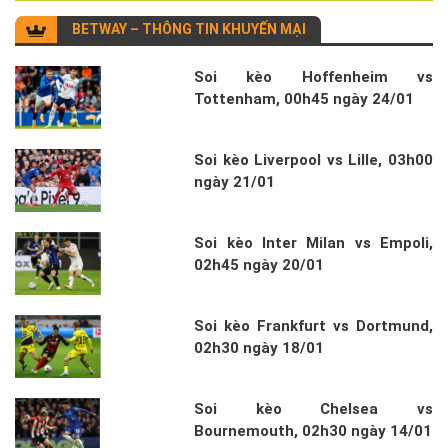
BETWAY – THÔNG TIN KHUYẾN MẠI
Soi kèo Hoffenheim vs
Tottenham, 00h45 ngày 24/01
Soi kèo Liverpool vs Lille, 03h00
ngày 21/01
Soi kèo Inter Milan vs Empoli,
02h45 ngày 20/01
Soi kèo Frankfurt vs Dortmund,
02h30 ngày 18/01
Soi kèo Chelsea vs
Bournemouth, 02h30 ngày 14/01