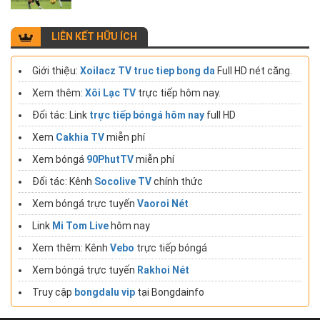
LIÊN KẾT HỮU ÍCH
Giới thiệu:
Xoilacz TV truc tiep bong da
Full HD nét căng.
Xem thêm:
Xôi Lạc TV
trực tiếp hôm nay.
Đối tác: Link
trực tiếp bóngá hôm nay
full HD
Xem
Cakhia TV
miễn phí
Xem bóngá
90PhutTV
miễn phí
Đối tác: Kênh
Socolive TV
chính thức
Xem bóngá trực tuyến
Vaoroi Nét
Link
Mi Tom Live
hôm nay
Xem thêm: Kênh
Vebo
trực tiếp bóngá
Xem bóngá trực tuyến
Rakhoi Nét
Truy cập
bongdalu vip
tại Bongdainfo