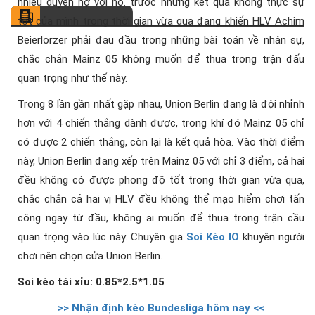
nhiều duyên nợ với họ. trước những kết quả không thực sự
tốt của mình trong thời gian vừa qua đang khiến HLV Achim
Beierlorzer phải đau đầu trong những bài toán về nhân sự,
chắc chắn Mainz 05 không muốn để thua trong trận đấu
quan trọng như thế này.
Trong 8 lần gần nhất gặp nhau, Union Berlin đang là đội nhỉnh
hơn với 4 chiến thắng dành được, trong khí đó Mainz 05 chỉ
có được 2 chiến thắng, còn lại là kết quả hòa. Vào thời điểm
này, Union Berlin đang xếp trên Mainz 05 với chỉ 3 điểm, cả hai
đều không có được phong độ tốt trong thời gian vừa qua,
chắc chắn cả hai vị HLV đều không thể mạo hiểm chơi tấn
công ngay từ đầu, không ai muốn để thua trong trận cầu
quan trọng vào lúc này. Chuyên gia
Soi Kèo IO
khuyên người
chơi nên chọn cửa Union Berlin.
Soi kèo tài xỉu: 0.85*2.5*1.05
>> Nhận định kèo Bundesliga hôm nay <<