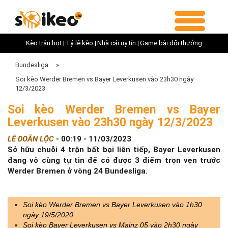
Kèo trận hot |
Tỷ lệ kèo |
Nhà cái uy tín |
Game bài đổi thưởng
Bundesliga
»
Soi kèo Werder Bremen vs Bayer Leverkusen vào 23h30 ngày
12/3/2023
Soi kèo Werder Bremen vs Bayer
Leverkusen vào 23h30 ngày 12/3/2023
LÊ DOÃN LỘC
-
00:19 - 11/03/2023
Sở hữu chuỗi 4 trận bất bại liên tiếp, Bayer Leverkusen
đang vô cùng tự tin để có được 3 điểm trọn vẹn trước
Werder Bremen ở vòng 24 Bundesliga.
Soi kèo Werder Bremen vs Bayer Leverkusen vào 1h30
ngày 19/5/2020
Soi kèo Bayer Leverkusen vs Mainz 05 vào 2h30 ngày