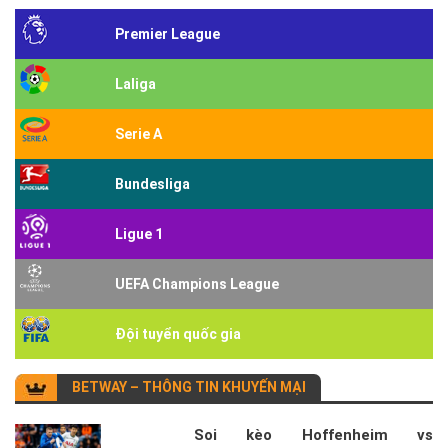
Premier League
Laliga
Serie A
Bundesliga
Ligue 1
UEFA Champions League
Đội tuyển quốc gia
BETWAY – THÔNG TIN KHUYẾN MẠI
Soi kèo Hoffenheim vs