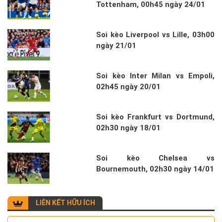
Tottenham, 00h45 ngày 24/01
Soi kèo Liverpool vs Lille, 03h00
ngày 21/01
Soi kèo Inter Milan vs Empoli,
02h45 ngày 20/01
Soi kèo Frankfurt vs Dortmund,
02h30 ngày 18/01
Soi kèo Chelsea vs
Bournemouth, 02h30 ngày 14/01
LIÊN KẾT HỮU ÍCH