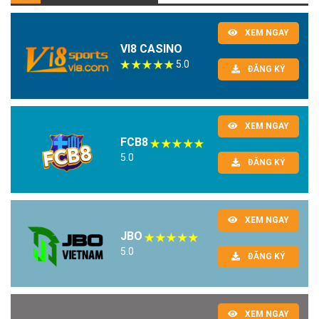
XEM NGAY
VI8 CASINO
5.0
ĐĂNG KÝ
XEM NGAY
FCB8
5.0
ĐĂNG KÝ
XEM NGAY
JBO
5.0
ĐĂNG KÝ
XEM NGAY