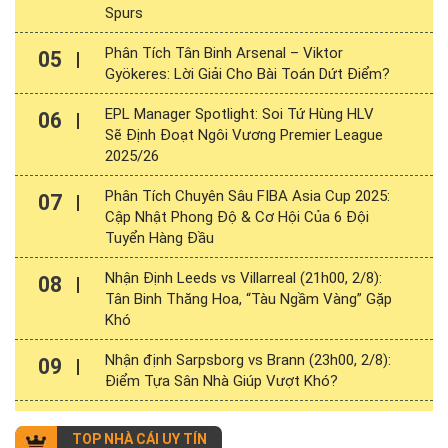
Spurs
Phân Tích Tân Binh Arsenal – Viktor
05
Gyökeres: Lời Giải Cho Bài Toán Dứt Điểm?
EPL Manager Spotlight: Soi Tứ Hùng HLV
06
Sẽ Định Đoạt Ngôi Vương Premier League
2025/26
Phân Tích Chuyên Sâu FIBA Asia Cup 2025:
07
Cập Nhật Phong Độ & Cơ Hội Của 6 Đội
Tuyển Hàng Đầu
Nhận Định Leeds vs Villarreal (21h00, 2/8):
08
Tân Binh Thăng Hoa, “Tàu Ngầm Vàng” Gặp
Khó
Nhận định Sarpsborg vs Brann (23h00, 2/8):
09
Điểm Tựa Sân Nhà Giúp Vượt Khó?
TOP NHÀ CÁI UY TÍN