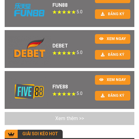
FUN88
5.0
ĐĂNG KÝ
XEM NGAY
DEBET
5.0
ĐĂNG KÝ
XEM NGAY
FIVE88
5.0
ĐĂNG KÝ
Xem thêm >>
GIẢI SOI KÈO HOT