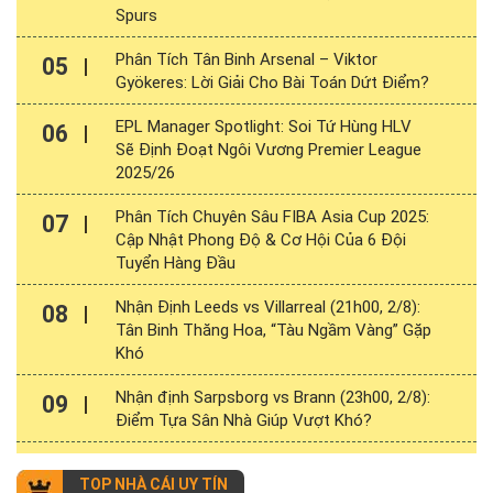
Spurs
Phân Tích Tân Binh Arsenal – Viktor
05
Gyökeres: Lời Giải Cho Bài Toán Dứt Điểm?
EPL Manager Spotlight: Soi Tứ Hùng HLV
06
Sẽ Định Đoạt Ngôi Vương Premier League
2025/26
Phân Tích Chuyên Sâu FIBA Asia Cup 2025:
07
Cập Nhật Phong Độ & Cơ Hội Của 6 Đội
Tuyển Hàng Đầu
Nhận Định Leeds vs Villarreal (21h00, 2/8):
08
Tân Binh Thăng Hoa, “Tàu Ngầm Vàng” Gặp
Khó
Nhận định Sarpsborg vs Brann (23h00, 2/8):
09
Điểm Tựa Sân Nhà Giúp Vượt Khó?
TOP NHÀ CÁI UY TÍN