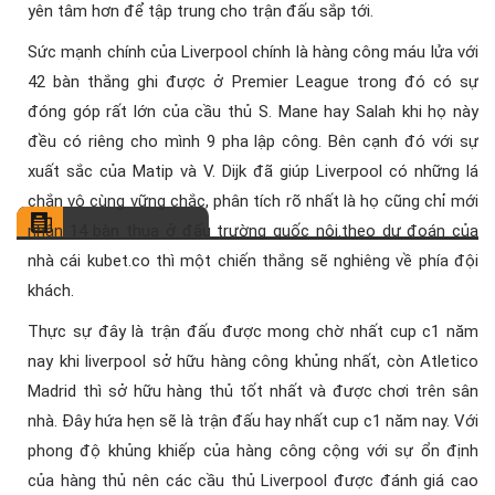
yên tâm hơn để tập trung cho trận đấu sắp tới.
Sức mạnh chính của Liverpool chính là hàng công máu lửa với
42 bàn thắng ghi được ở Premier League trong đó có sự
đóng góp rất lớn của cầu thủ S. Mane hay Salah khi họ này
đều có riêng cho mình 9 pha lập công. Bên cạnh đó với sự
xuất sắc của Matip và V. Dijk đã giúp Liverpool có những lá
chắn vô cùng vững chắc, phân tích rõ nhất là họ cũng chỉ mới
nhận 14 bàn thua ở đấu trường quốc nội.theo dự đoán của
nhà cái kubet.co thì một chiến thắng sẽ nghiêng về phía đội
khách.
Thực sự đây là trận đấu được mong chờ nhất cup c1 năm
nay khi liverpool sở hữu hàng công khủng nhất, còn Atletico
Madrid thì sở hữu hàng thủ tốt nhất và được chơi trên sân
nhà. Đây hứa hẹn sẽ là trận đấu hay nhất cup c1 năm nay. Với
phong độ khủng khiếp của hàng công cộng với sự ổn định
của hàng thủ nên các cầu thủ Liverpool được đánh giá cao