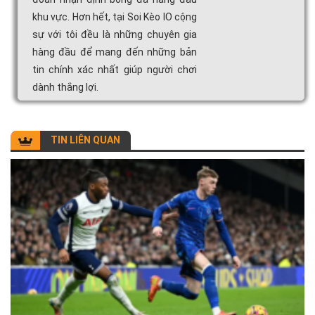
khu vực. Hơn hết, tại Soi Kèo IO cộng
sự với tôi đều là những chuyên gia
hàng đầu để mang đến những bản
tin chính xác nhất giúp người chơi
dành thắng lợi.
TIN LIÊN QUAN