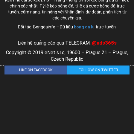
Kèo nhà cái soikeoz.vip – Trang thông tin soi kèo bóng đá chi tiết,
chính xác nhất. Tỷ lệ kèo bóng đá, tỉ lệ cá cược bóng đá trực
tuyến, cẩm nang, tin nóng với Nhận định, dự đoán, phân tích từ
các chuyên gia.
Đối tác: Bongdainfo – Dữ liệu
bong da lu
trực tuyến.
@ads365s
Liên hệ quảng cáo qua TELEGRAM:
Copyright © 2019 eNet s.r.o, 19600 – Prague 21 – Prague,
Czech Republic
LIKE ON FACEBOOK
FOLLOW ON TWITTER