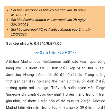
Soi kèo Liverpool vs Atletico Madrid vào 3h ngày
4/11/2021
Soi kèo Atletico Madrid vs Liverpool vào 2h ngày
20/10/2021
Soi kèo Liverpool FC vs Atletico Madrid vào 3h ngày
12/3/2020
Soi kèo châu Á: 0.92*0/0.5*1.00
>> Xem trận kèo HOT<<
Atletico Madrid, Los Rojiblancos xuất sắc vượt qua vòng
bảng với 10 điểm sau 6 trận đấu, xếp vị trí thứ 2 sau
Juventus. Nhưng thành tích đó đã từ rất lâu. Trong quãng
thời gian gần đây, họ đang thể hiện sự thiếu ổn định ở đấu
trường quốc nội La Liga. Thầy trò huấn luyện viên Diego
Simeone chỉ giành được duy nhất 1 chiến thắng trong 4 trận
gần nhất, có thêm 1 trận hòa và để thua tới 2 trận. Atletico
Madrid hiện vẫn nằm trong top 4, nhưng với 39 điểm, họ đã