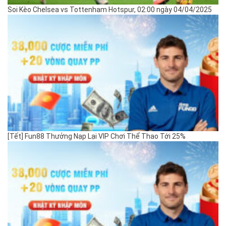
Soi Kèo Chelsea vs Tottenham Hotspur, 02:00 ngày 04/04/2025
[Tết] Fun88 Thưởng Nạp Lại VIP Chơi Thể Thao Tới 25%