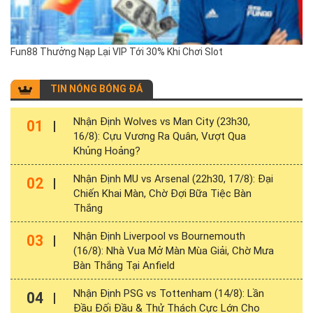
Fun88 Thưởng Nạp Lại VIP Tới 30% Khi Chơi Slot
TIN NÓNG BÓNG ĐÁ
Nhận Định Wolves vs Man City (23h30,
01
16/8): Cựu Vương Ra Quân, Vượt Qua
Khủng Hoảng?
Nhận Định MU vs Arsenal (22h30, 17/8): Đại
02
Chiến Khai Màn, Chờ Đợi Bữa Tiệc Bàn
Thắng
Nhận Định Liverpool vs Bournemouth
03
(16/8): Nhà Vua Mở Màn Mùa Giải, Chờ Mưa
Bàn Thắng Tại Anfield
Nhận Định PSG vs Tottenham (14/8): Lần
04
Đầu Đối Đầu & Thử Thách Cực Lớn Cho