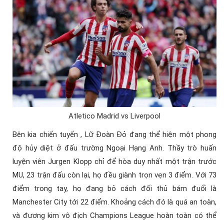
Atletico Madrid vs Liverpool
Bên kia chiến tuyến , Lữ Đoàn Đỏ đang thể hiện một phong
độ hủy diệt ở đấu trường Ngoại Hạng Anh. Thầy trò huấn
luyện viên Jurgen Klopp chỉ để hòa duy nhất một trận trước
MU, 23 trận đấu còn lại, họ đều giành trọn vẹn 3 điểm. Với 73
điểm trong tay, họ đang bỏ cách đối thủ bám đuổi là
Manchester City tới 22 điểm. Khoảng cách đó là quá an toàn,
và đương kim vô địch Champions League hoàn toàn có thể