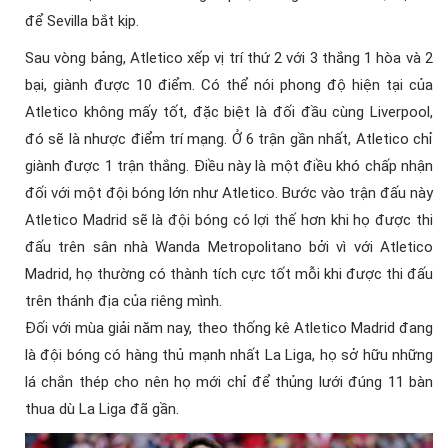
để Sevilla bắt kịp.
Sau vòng bảng, Atletico xếp vị trí thứ 2 với 3 thắng 1 hòa và 2
bại, giành được 10 điểm. Có thể nói phong độ hiện tại của
Atletico không mấy tốt, đặc biệt là đối đầu cùng Liverpool,
đó sẽ là nhược điểm trí mạng. Ở 6 trận gần nhất, Atletico chỉ
giành được 1 trận thắng. Điều này là một điều khó chấp nhận
đối với một đội bóng lớn như Atletico. Bước vào trận đấu này
Atletico Madrid sẽ là đội bóng có lợi thế hơn khi họ được thi
đấu trên sân nhà Wanda Metropolitano bởi vì với Atletico
Madrid, họ thường có thành tích cực tốt mỗi khi được thi đấu
trên thánh địa của riêng mình.
Đối với mùa giải năm nay, theo thống kê Atletico Madrid đang
là đội bóng có hàng thủ mạnh nhất La Liga, họ sở hữu những
lá chắn thép cho nên họ mới chỉ để thủng lưới đúng 11 bàn
thua dù La Liga đã gần.