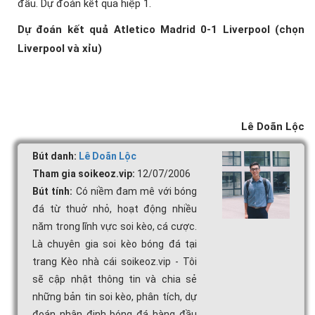
đấu. Dự đoán kết quả hiệp 1.
Dự đoán kết quả Atletico Madrid 0-1 Liverpool (chọn
Liverpool và xỉu)
Lê Doãn Lộc
Bút danh:
Lê Doãn Lộc
Tham gia soikeoz.vip:
12/07/2006
Bút tính:
Có niềm đam mê với bóng
đá từ thuở nhỏ, hoạt động nhiều
năm trong lĩnh vực soi kèo, cá cược.
Là chuyên gia soi kèo bóng đá tại
trang Kèo nhà cái soikeoz.vip - Tôi
sẽ cập nhật thông tin và chia sẻ
những bản tin soi kèo, phân tích, dự
đoán nhận định bóng đá hàng đầu