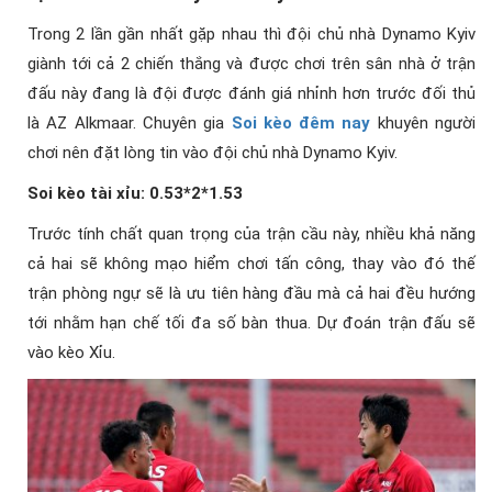
Trong 2 lần gần nhất gặp nhau thì đội chủ nhà Dynamo Kyiv
giành tới cả 2 chiến thắng và được chơi trên sân nhà ở trận
đấu này đang là đội được đánh giá nhỉnh hơn trước đối thủ
là AZ Alkmaar. Chuyên gia
Soi kèo đêm nay
khuyên người
chơi nên đặt lòng tin vào đội chủ nhà Dynamo Kyiv.
Soi kèo tài xỉu: 0.53*2*1.53
Trước tính chất quan trọng của trận cầu này, nhiều khả năng
cả hai sẽ không mạo hiểm chơi tấn công, thay vào đó thế
trận phòng ngự sẽ là ưu tiên hàng đầu mà cả hai đều hướng
tới nhằm hạn chế tối đa số bàn thua. Dự đoán trận đấu sẽ
vào kèo Xỉu.