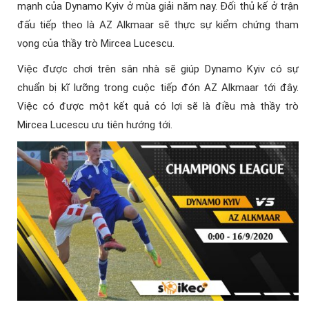
mạnh của Dynamo Kyiv ở mùa giải năm nay. Đối thủ kế ở trận
đấu tiếp theo là AZ Alkmaar sẽ thực sự kiểm chứng tham
vọng của thầy trò Mircea Lucescu.
Việc được chơi trên sân nhà sẽ giúp Dynamo Kyiv có sự
chuẩn bị kĩ lưỡng trong cuộc tiếp đón AZ Alkmaar tới đây.
Việc có được một kết quả có lợi sẽ là điều mà thầy trò
Mircea Lucescu ưu tiên hướng tới.