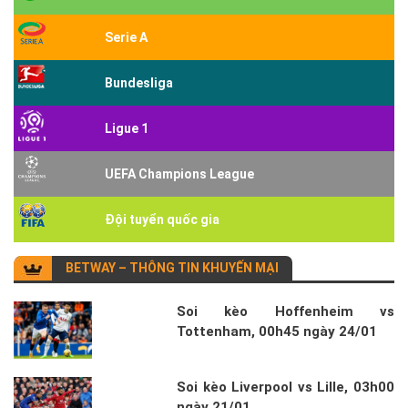
Serie A
Bundesliga
Ligue 1
UEFA Champions League
Đội tuyển quốc gia
BETWAY – THÔNG TIN KHUYẾN MẠI
Soi kèo Hoffenheim vs
Tottenham, 00h45 ngày 24/01
Soi kèo Liverpool vs Lille, 03h00
ngày 21/01