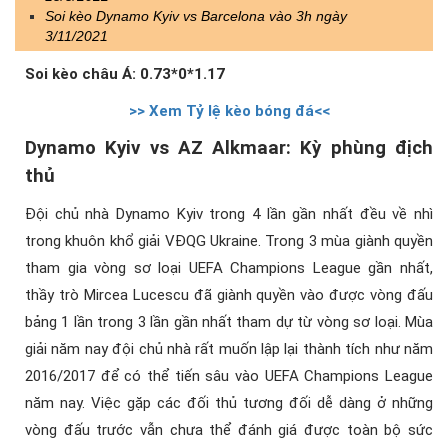
Soi kèo Dynamo Kyiv vs Barcelona vào 3h ngày
3/11/2021
Soi kèo châu Á: 0.73*0*1.17
>> Xem Tỷ lệ kèo bóng đá<<
Dynamo Kyiv vs AZ Alkmaar: Kỳ phùng địch
thủ
Đội chủ nhà Dynamo Kyiv trong 4 lần gần nhất đều về nhì
trong khuôn khổ giải VĐQG Ukraine. Trong 3 mùa giành quyền
tham gia vòng sơ loại UEFA Champions League gần nhất,
thầy trò Mircea Lucescu đã giành quyền vào được vòng đấu
bảng 1 lần trong 3 lần gần nhất tham dự từ vòng sơ loại. Mùa
giải năm nay đội chủ nhà rất muốn lập lại thành tích như năm
2016/2017 để có thể tiến sâu vào UEFA Champions League
năm nay. Việc gặp các đối thủ tương đối dễ dàng ở những
vòng đấu trước vẫn chưa thể đánh giá được toàn bộ sức