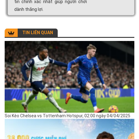
tin chính xác nhất giúp người chơi
dành thắng lợi.
TIN LIÊN QUAN
Soi Kèo Chelsea vs Tottenham Hotspur, 02:00 ngày 04/04/2025