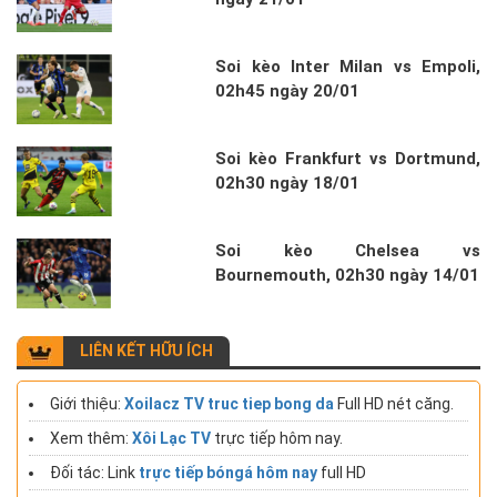
Soi kèo Inter Milan vs Empoli,
02h45 ngày 20/01
Soi kèo Frankfurt vs Dortmund,
02h30 ngày 18/01
Soi kèo Chelsea vs
Bournemouth, 02h30 ngày 14/01
LIÊN KẾT HỮU ÍCH
Giới thiệu:
Xoilacz TV truc tiep bong da
Full HD nét căng.
Xem thêm:
Xôi Lạc TV
trực tiếp hôm nay.
Đối tác: Link
trực tiếp bóngá hôm nay
full HD