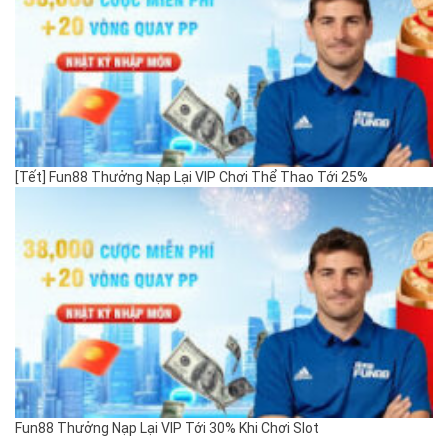
[Tết] Fun88 Thưởng Nạp Lại VIP Chơi Thể Thao Tới 25%
Fun88 Thưởng Nạp Lại VIP Tới 30% Khi Chơi Slot