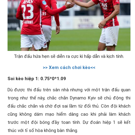
Trận đấu hứa hẹn sẽ diễn ra cực kì hấp dẫn và kịch tính.
>> Xem cách chơi kèo<<
Soi kèo hiệp 1: 0.75*0*1.09
Dù được thi đấu trên sân nhà nhưng với một trận đấu quan
trọng như thế này, chắc chắn Dynamo Kyiv sẽ chủ động thi
đấu chắc chắn và chờ đợi sai lầm từ đối thủ. Còn đội khách
cũng không dám mạo hiểm dâng cao khi phải làm khách
trước một đội bóng đầy toan tính. Dự đoán hiệp 1 sẽ kết
thúc với tỉ số hòa không bàn thắng.