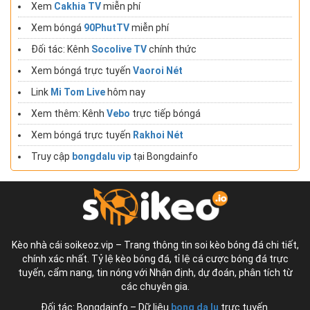
Xem
Cakhia TV
miễn phí
Xem bóngá
90PhutTV
miễn phí
Đối tác: Kênh
Socolive TV
chính thức
Xem bóngá trực tuyến
Vaoroi Nét
Link
Mi Tom Live
hôm nay
Xem thêm: Kênh
Vebo
trực tiếp bóngá
Xem bóngá trực tuyến
Rakhoi Nét
Truy cập
bongdalu vip
tại Bongdainfo
Kèo nhà cái soikeoz.vip – Trang thông tin soi kèo bóng đá chi tiết,
chính xác nhất. Tỷ lệ kèo bóng đá, tỉ lệ cá cược bóng đá trực
tuyến, cẩm nang, tin nóng với Nhận định, dự đoán, phân tích từ
các chuyên gia.
Đối tác: Bongdainfo – Dữ liệu
bong da lu
trực tuyến.