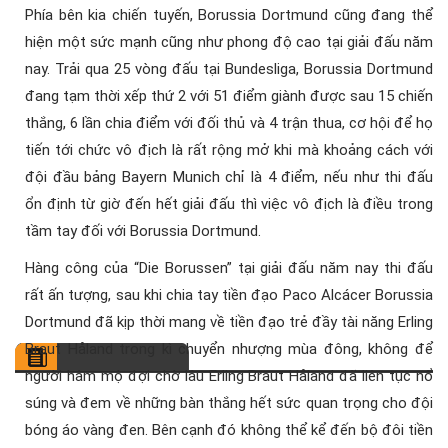
Phía bên kia chiến tuyến, Borussia Dortmund cũng đang thể
hiện một sức mạnh cũng như phong độ cao tại giải đấu năm
nay. Trải qua 25 vòng đấu tại Bundesliga, Borussia Dortmund
đang tạm thời xếp thứ 2 với 51 điểm giành được sau 15 chiến
thắng, 6 lần chia điểm với đối thủ và 4 trận thua, cơ hội để họ
tiến tới chức vô địch là rất rộng mở khi mà khoảng cách với
đội đầu bảng Bayern Munich chỉ là 4 điểm, nếu như thi đấu
ổn định từ giờ đến hết giải đấu thì việc vô địch là điều trong
tầm tay đối với Borussia Dortmund.
Hàng công của “Die Borussen” tại giải đấu năm nay thi đấu
rất ấn tượng, sau khi chia tay tiền đạo Paco Alcácer Borussia
Dortmund đã kịp thời mang về tiền đạo trẻ đầy tài năng Erling
Braut Håland trong kì chuyển nhượng mùa đông, không để
người hâm mộ đợi chờ lâu Erling Braut Håland đã liên tục nổ
súng và đem về những bàn thắng hết sức quan trọng cho đội
bóng áo vàng đen. Bên cạnh đó không thể kể đến bộ đôi tiền