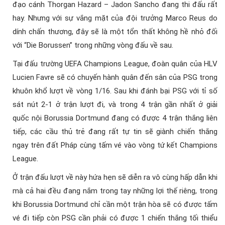
đạo cánh Thorgan Hazard – Jadon Sancho đang thi đấu rất
hay. Nhưng với sự vắng mặt của đội trưởng Marco Reus do
dính chấn thương, đây sẽ là một tổn thất không hề nhỏ đối
với “Die Borussen” trong những vòng đấu về sau.
Tại đấu trường UEFA Champions League, đoàn quân của HLV
Lucien Favre sẽ có chuyến hành quân đến sân của PSG trong
khuôn khổ lượt về vòng 1/16. Sau khi đánh bại PSG với tỉ số
sát nút 2-1 ở trận lượt đi, và trong 4 trận gần nhất ở giải
quốc nội Borussia Dortmund đang có được 4 trận thắng liên
tiếp, các cầu thủ trẻ đang rất tự tin sẽ giành chiến thắng
ngay trên đất Pháp cùng tấm vé vào vòng tứ kết Champions
League.
Ở trận đấu lượt về này hứa hẹn sẽ diễn ra vô cùng hấp dẫn khi
mà cả hai đều đang nắm trong tay những lợi thế riêng, trong
khi Borussia Dortmund chỉ cần một trận hòa sẽ có được tấm
vé đi tiếp còn PSG cần phải có được 1 chiến thắng tối thiểu