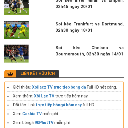
Soi kèo Inter Milan vs Empoli,
02h45 ngày 20/01
Soi kèo Frankfurt vs Dortmund,
02h30 ngày 18/01
Soi kèo Chelsea vs
Bournemouth, 02h30 ngày 14/01
LIÊN KẾT HỮU ÍCH
Giới thiệu:
Xoilacz TV truc tiep bong da
Full HD nét căng.
Xem thêm:
Xôi Lạc TV
trực tiếp hôm nay.
Đối tác: Link
trực tiếp bóngá hôm nay
full HD
Xem
Cakhia TV
miễn phí
Xem bóngá
90PhutTV
miễn phí