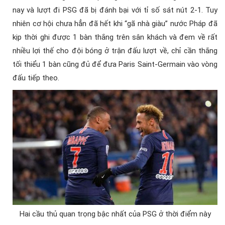
nay và lượt đi PSG đã bị đánh bại với tỉ số sát nút 2-1. Tuy
nhiên cơ hội chưa hẳn đã hết khi “gã nhà giàu” nước Pháp đã
kịp thời ghi được 1 bàn thắng trên sân khách và đem về rất
nhiều lợi thế cho đội bóng ở trận đấu lượt về, chỉ cần thắng
tối thiểu 1 bàn cũng đủ để đưa Paris Saint-Germain vào vòng
đấu tiếp theo.
Hai cầu thủ quan trọng bậc nhất của PSG ở thời điểm này