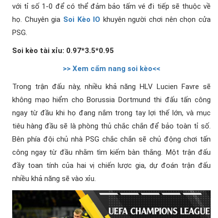
với tỉ số 1-0 để có thể đảm bảo tấm vé đi tiếp sẽ thuộc về
họ. Chuyên gia
Soi Kèo IO
khuyên người chơi nên chọn cửa
PSG.
Soi kèo tài xỉu: 0.97*3.5*0.95
>> Xem cẩm nang soi kèo<<
Trong trận đấu này, nhiều khả năng HLV Lucien Favre sẽ
không mạo hiểm cho Borussia Dortmund thi đấu tấn công
ngay từ đầu khi họ đang nắm trong tay lợi thế lớn, và mục
tiêu hàng đầu sẽ là phòng thủ chắc chắn để bảo toàn tỉ số.
Bên phía đội chủ nhà PSG chắc chắn sẽ chủ động chơi tấn
công ngay từ đầu nhằm tìm kiếm bàn thắng. Một trận đấu
đầy toan tính của hai vị chiến lược gia, dự đoán trận đấu
nhiều khả năng sẽ vào xỉu.