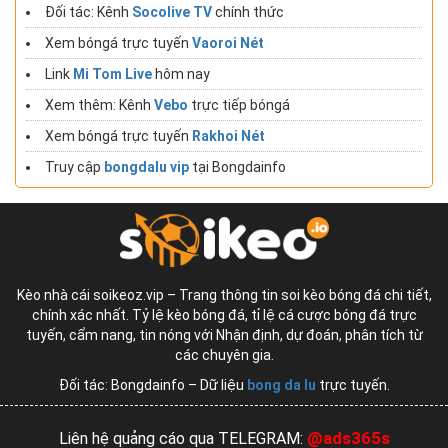
Đối tác: Kênh
Socolive TV
chính thức
Xem bóngá trực tuyến
Vaoroi Nét
Link
Mi Tom Live
hôm nay
Xem thêm: Kênh
Vebo
trực tiếp bóngá
Xem bóngá trực tuyến
Rakhoi Nét
Truy cập
bongdalu vip
tại Bongdainfo
Kèo nhà cái soikeoz.vip – Trang thông tin soi kèo bóng đá chi tiết,
chính xác nhất. Tỷ lệ kèo bóng đá, tỉ lệ cá cược bóng đá trực
tuyến, cẩm nang, tin nóng với Nhận định, dự đoán, phân tích từ
các chuyên gia.
Đối tác: Bongdainfo – Dữ liệu
bong da lu
trực tuyến.
@ads365s
Liên hệ quảng cáo qua TELEGRAM: