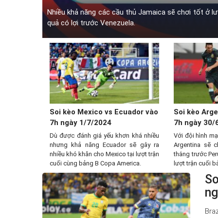
Nhiều khả năng các cầu thủ Jamaica sẽ chơi tốt ở l
quả có lợi trước Venezuela.
Soi kèo Mexico vs Ecuador vào
Soi kèo Arge
7h ngày 1/7/2024
7h ngày 30/
Dù được đánh giá yếu khơn khá nhiều
Với đội hình m
nhưng khả năng Ecuador sẽ gây ra
Argentina sẽ c
nhiều khó khăn cho Mexico tại lượt trận
thắng trước Per
cuối cùng bảng B Copa America.
lượt trận cuối b
So
ng
Braz