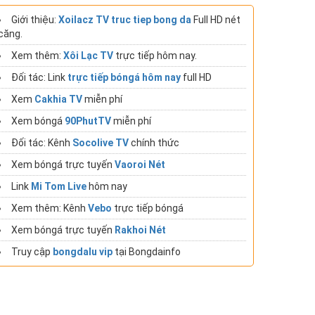
Giới thiệu:
Xoilacz TV truc tiep bong da
Full HD nét
căng.
Xem thêm:
Xôi Lạc TV
trực tiếp hôm nay.
Đối tác: Link
trực tiếp bóngá hôm nay
full HD
Xem
Cakhia TV
miễn phí
Xem bóngá
90PhutTV
miễn phí
Đối tác: Kênh
Socolive TV
chính thức
Xem bóngá trực tuyến
Vaoroi Nét
Link
Mi Tom Live
hôm nay
Xem thêm: Kênh
Vebo
trực tiếp bóngá
Xem bóngá trực tuyến
Rakhoi Nét
Truy cập
bongdalu vip
tại Bongdainfo