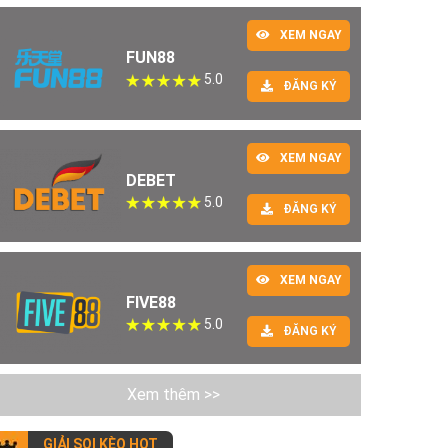
XEM NGAY
FUN88
5.0
ĐĂNG KÝ
XEM NGAY
DEBET
5.0
ĐĂNG KÝ
XEM NGAY
FIVE88
5.0
ĐĂNG KÝ
Xem thêm >>
GIẢI SOI KÈO HOT