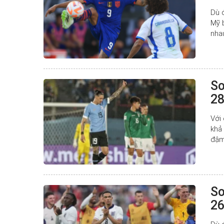
Dù 
Mỹ 
nha
So
28
Với 
khả 
đậm
So
26