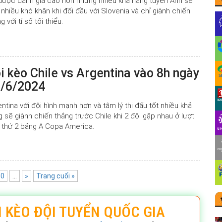
được đánh giá cao hơn nhưng nhiều khả năng tuyển Anh sẽ
nhiều khó khăn khi đối đầu với Slovenia và chỉ giành chiến
g với tỉ số tối thiểu.
i kèo Chile vs Argentina vào 8h ngày
/6/2024
ntina với đội hình mạnh hơn và tâm lý thi đấu tốt nhiều khả
 sẽ giành chiến thắng trước Chile khi 2 đội gặp nhau ở lượt
n thứ 2 bảng A Copa America.
30
...
»
Trang cuối »
 KÈO ĐỘI TUYỂN QUỐC GIA