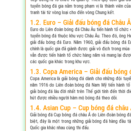
tuyển bóng đá gia nằm trong phạm vị là thành viên củ
tranh tài từ vòng loại cho đến vòng Chung kết.
1.2. Euro – Giải đấu bóng đá Châu 
Euro do Liên đoàn bóng đá Châu Âu tiến hành tổ chức 
tuyển bóng đá thuộc khu vực Châu Âu. Theo đó, ông Hen
giải đấu bóng đá Euro. Năm 1960, giải đấu bóng đá E
chính là quốc gia đã giành được giải vô địch trong mùa 
vẫn được tiến hành tổ chức hàng năm và mang lại được 
các quốc gia khác trong khu vực.
1.3. Copa America – Giải đấu bóng
Copa America là giải bóng đá dành cho những đội tu
năm 1916 do Liên đoàn bóng đá Nam Mỹ tiến hành tổ
giải bóng đá lâu đời nhất trên Thế giới tính đến thời 
hút được nhiều người hâm mộ bóng đá theo dõi.
1.4. Asian Cup – Cup bóng đá châu
Giải bóng đá Cup bóng đá châu Á do Liên đoàn bóng đá 
biệt, đây là một trong những giải bóng đá hàng đầu tậ
Quốc gia khác nhau cùng thi đấu.