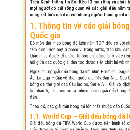
Trên Kênh thông tin Soi Kèo IO mở rộng và phát 
mọi người có cái tổng quan về các giải đấu nằm t
cũng rất hữu ích đối với những người tham gia đặt
1. Thông tin về các giải bón
Quốc gia
Bộ môn thể thao bóng đá luôn nằm TOP đầu so với nh
tâm đến. Hiện nay, ở phạm vị trong nước, trên khu vực
khác nhau được tổ chức. Không chỉ dừng lại ở việc rè
nối giữa các quốc gia; dân tộc được siết chặt lại với nh
Ngoài những giải đấu bóng đá lớn như: Premier League
Âu, La Liga – Giải vô địch quốc gia Tây Ban Nha, Cup
bóng đá thế giới các Câu lạc bộ, Serie A – Giải vô đị
bộ châu Á,… thì còn có rất nhiều những giải đấu bóng
đến.
Theo đó, các giải đấu bóng đá lớn nhất thuộc cấp Quố
1.1. World Cup – Giải đấu bóng đá l
Giải đấu bóng đá FIFA World Cup được tiến hành tổ c
tiếp đứng ra tổ chức và quản lý. Theo quy định giải đ