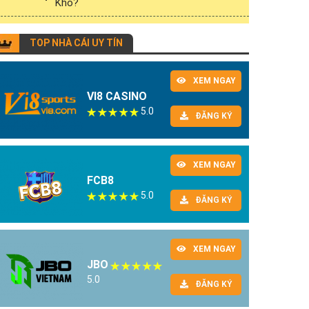
Khó?
TOP NHÀ CÁI UY TÍN
XEM NGAY
VI8 CASINO
5.0
ĐĂNG KÝ
XEM NGAY
FCB8
5.0
ĐĂNG KÝ
XEM NGAY
JBO
5.0
ĐĂNG KÝ