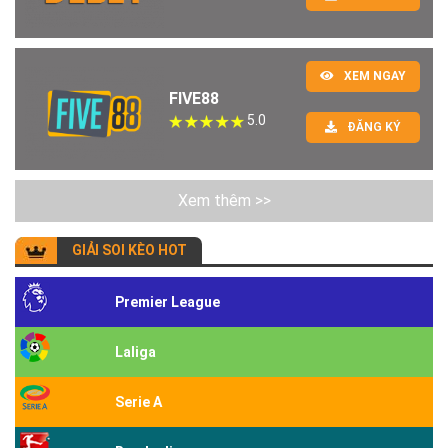
XEM NGAY
FIVE88
5.0
ĐĂNG KÝ
Xem thêm >>
GIẢI SOI KÈO HOT
Premier League
Laliga
Serie A