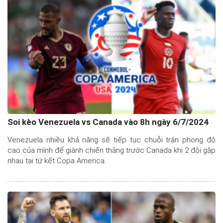
Soi kèo Venezuela vs Canada vào 8h ngày 6/7/2024
Venezuela nhiều khả năng sẽ tiếp tục chuỗi trận phong độ
cao của mình để giành chiến thắng trước Canada khi 2 đội gặp
nhau tại tứ kết Copa America.