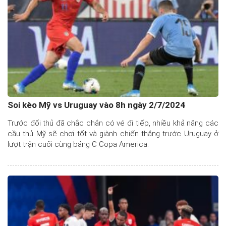
Soi kèo Mỹ vs Uruguay vào 8h ngày 2/7/2024
Trước đối thủ đã chắc chắn có vé đi tiếp, nhiều khả năng các
cầu thủ Mỹ sẽ chơi tốt và giành chiến thắng trước Uruguay ở
lượt trận cuối cùng bảng C Copa America.