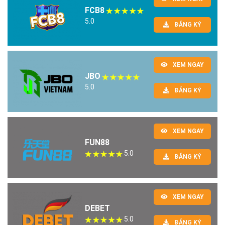
FCB8
5.0
ĐĂNG KÝ
XEM NGAY
JBO
5.0
ĐĂNG KÝ
XEM NGAY
FUN88
5.0
ĐĂNG KÝ
XEM NGAY
DEBET
5.0
ĐĂNG KÝ