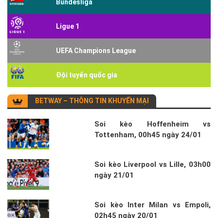
Bundesliga
Ligue 1
UEFA Champions League
Đội tuyển quốc gia
BETWAY – THÔNG TIN KHUYẾN MẠI
Soi kèo Hoffenheim vs
Tottenham, 00h45 ngày 24/01
Soi kèo Liverpool vs Lille, 03h00
ngày 21/01
Soi kèo Inter Milan vs Empoli,
02h45 ngày 20/01