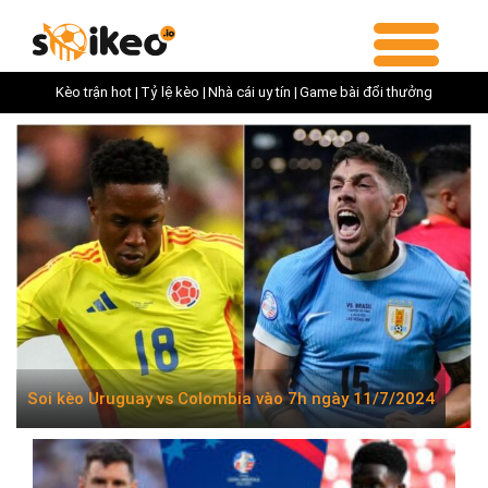
Kèo trận hot |
Tỷ lệ kèo |
Nhà cái uy tín |
Game bài đổi thưởng
Soi kèo Uruguay vs Colombia vào 7h ngày 11/7/2024