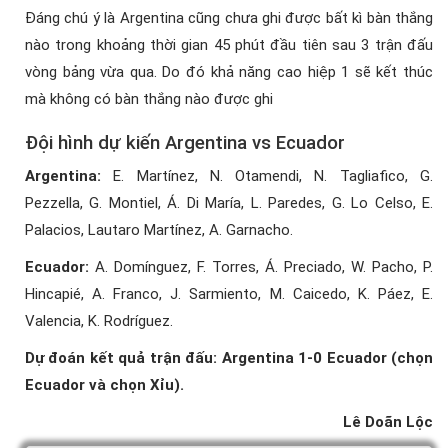
Đáng chú ý là Argentina cũng chưa ghi được bất kì bàn thắng
nào trong khoảng thời gian 45 phút đầu tiên sau 3 trận đấu
vòng bảng vừa qua. Do đó khả năng cao hiệp 1 sẽ kết thúc
mà không có bàn thắng nào được ghi
Đội hình dự kiến Argentina vs Ecuador
Argentina:
E. Martínez, N. Otamendi, N. Tagliafico, G.
Pezzella, G. Montiel, Á. Di María, L. Paredes, G. Lo Celso, E.
Palacios, Lautaro Martínez, A. Garnacho.
Ecuador:
A. Domínguez, F. Torres, Á. Preciado, W. Pacho, P.
Hincapié, A. Franco, J. Sarmiento, M. Caicedo, K. Páez, E.
Valencia, K. Rodríguez.
Dự đoán kết quả trận đấu: Argentina 1-0 Ecuador (chọn
Ecuador và chọn Xỉu).
Lê Doãn Lộc