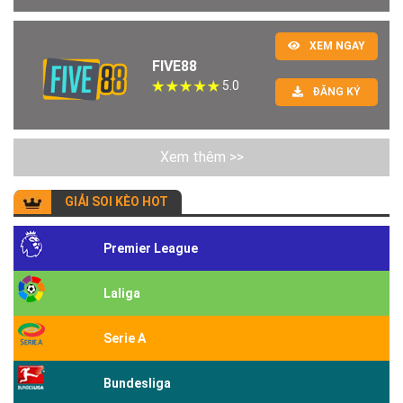
XEM NGAY
FIVE88
5.0
ĐĂNG KÝ
Xem thêm >>
GIẢI SOI KÈO HOT
Premier League
Laliga
Serie A
Bundesliga