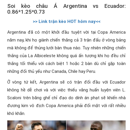
Soi kèo châu Á Argentina vs Ecuador:
0.86*1.25*0.73
>> Link trận kèo HOT hôm nay<<
Argentina đã có một khởi đầu tuyệt vời tại Copa America
năm nay, khi họ giành chiến thắng cả 3 trận đấu ở vòng bảng
mà không để thủng lưới bàn thua nào. Tuy nhiên những chiến
thắng của La Albiceleste không quá ấn tượng khi họ đều chỉ
thắng tối thiểu với cách biệt 1 hoặc 2 bàn dù chỉ gặp toàn
những đối thủ yếu như Canada, Chile hay Peru.
Ở vòng tứ kết, Argentina sẽ có trận đối đầu với Ecuador
không hề dễ chơi và với việc thiếu vắng huấn luyện viên L.
Scaloni trên băng ghế chỉ đạo do dính án phạt sẽ khiến nhà
đương kim vô địch Copa America phải đối mặt với rất nhiều
khó khăn.