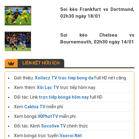
Soi kèo Frankfurt vs Dortmund,
02h30 ngày 18/01
Soi kèo Chelsea vs
Bournemouth, 02h30 ngày 14/01
LIÊN KẾT HỮU ÍCH
Giới thiệu:
Xoilacz TV truc tiep bong da
Full HD nét căng.
Xem thêm:
Xôi Lạc TV
trực tiếp hôm nay.
Đối tác: Link
trực tiếp bóngá hôm nay
full HD
Xem
Cakhia TV
miễn phí
Xem bóngá
90PhutTV
miễn phí
Đối tác: Kênh
Socolive TV
chính thức
Xem bóngá trực tuyến
Vaoroi Nét