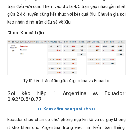
trận đấu vừa qua. Thêm vào đó là 4/5 trận gặp nhau gần nhất
giữa 2 đội tuyển cũng kết thúc với kết quả Xỉu. Chuyên gia soi
kèo nhận định trận đấu sẽ về Xỉu.
Chọn: Xỉu cả trận
Tỷ lệ kèo trận đấu giữa Argentina vs Ecuador.
Soi kèo hiệp 1 Argentina vs Ecuador:
0.92*0.5*0.77
>> Xem cẩm nang soi kèo<<
Ecuador chắc chắn sẽ chơi phòng ngự kín kẽ và sẽ gây không
ít khó khăn cho Argentina trong việc tìm kiếm bàn thắng.