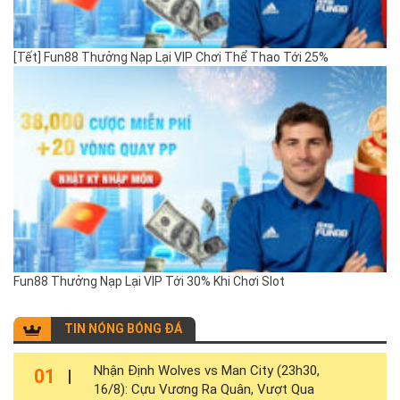
[Tết] Fun88 Thưởng Nạp Lại VIP Chơi Thể Thao Tới 25%
Fun88 Thưởng Nạp Lại VIP Tới 30% Khi Chơi Slot
TIN NÓNG BÓNG ĐÁ
Nhận Định Wolves vs Man City (23h30,
01
16/8): Cựu Vương Ra Quân, Vượt Qua