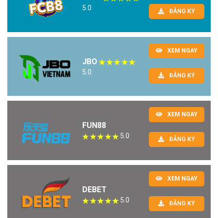
5.0
ĐĂNG KÝ
XEM NGAY
JBO
5.0
ĐĂNG KÝ
XEM NGAY
FUN88
5.0
ĐĂNG KÝ
XEM NGAY
DEBET
5.0
ĐĂNG KÝ