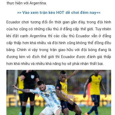
thực hiện với Argentina.
>> Vào xem trận kèo HOT dễ chơi đêm nay<<
Ecuador chơi tương đối ổn thời gian gần đây, trong đội hình
của họ cũng có những cầu thủ ở đẳng cấp thế giới. Tuy nhiên
khi đặt cạnh Argentina thì các cầu thủ Ecuador vẫn ở đẳng
cấp thấp hơn khá nhiều và đội hình cũng không thể đồng đều
bằng. Chính vì vậy trong trận giao hữu với đội bóng đang là
đương kim vô địch thế giới thì Ecuador được đánh giá thấp
hơn khá nhiều và nhiều khả năng họ sẽ phải nhận thất bại.