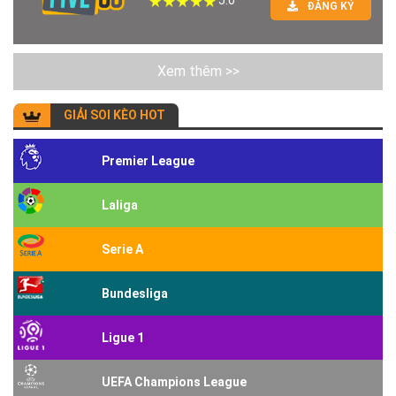
ĐĂNG KÝ
Xem thêm >>
GIẢI SOI KÈO HOT
Premier League
Laliga
Serie A
Bundesliga
Ligue 1
UEFA Champions League