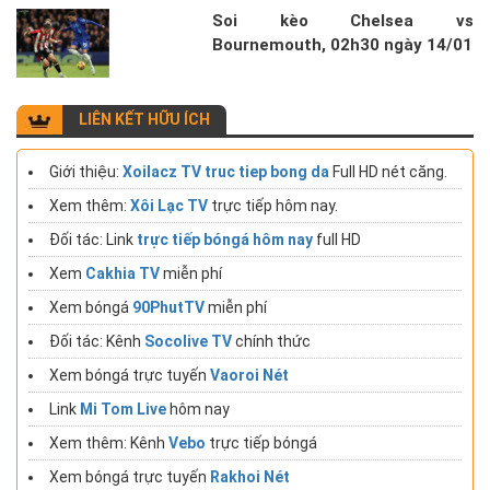
Soi kèo Chelsea vs
Bournemouth, 02h30 ngày 14/01
LIÊN KẾT HỮU ÍCH
Giới thiệu:
Xoilacz TV truc tiep bong da
Full HD nét căng.
Xem thêm:
Xôi Lạc TV
trực tiếp hôm nay.
Đối tác: Link
trực tiếp bóngá hôm nay
full HD
Xem
Cakhia TV
miễn phí
Xem bóngá
90PhutTV
miễn phí
Đối tác: Kênh
Socolive TV
chính thức
Xem bóngá trực tuyến
Vaoroi Nét
Link
Mi Tom Live
hôm nay
Xem thêm: Kênh
Vebo
trực tiếp bóngá
Xem bóngá trực tuyến
Rakhoi Nét