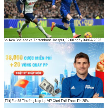
Soi Kèo Chelsea vs Tottenham Hotspur, 02:00 ngày 04/04/2025
[Tết] Fun88 Thưởng Nạp Lại VIP Chơi Thể Thao Tới 25%