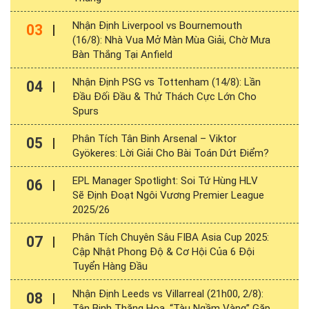
Nhận Định Liverpool vs Bournemouth
03
(16/8): Nhà Vua Mở Màn Mùa Giải, Chờ Mưa
Bàn Thắng Tại Anfield
Nhận Định PSG vs Tottenham (14/8): Lần
04
Đầu Đối Đầu & Thử Thách Cực Lớn Cho
Spurs
Phân Tích Tân Binh Arsenal – Viktor
05
Gyökeres: Lời Giải Cho Bài Toán Dứt Điểm?
EPL Manager Spotlight: Soi Tứ Hùng HLV
06
Sẽ Định Đoạt Ngôi Vương Premier League
2025/26
Phân Tích Chuyên Sâu FIBA Asia Cup 2025:
07
Cập Nhật Phong Độ & Cơ Hội Của 6 Đội
Tuyển Hàng Đầu
Nhận Định Leeds vs Villarreal (21h00, 2/8):
08
Tân Binh Thăng Hoa, “Tàu Ngầm Vàng” Gặp