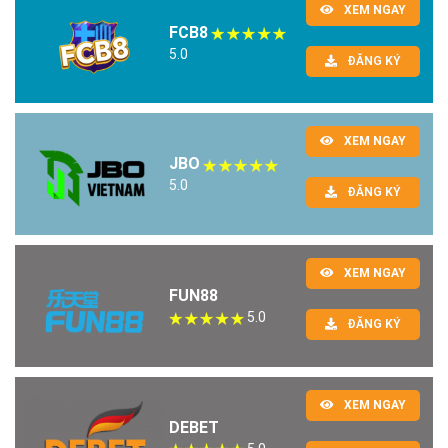
XEM NGAY
JBO
5.0
ĐĂNG KÝ
XEM NGAY
FUN88
5.0
ĐĂNG KÝ
XEM NGAY
DEBET
5.0
ĐĂNG KÝ
XEM NGAY