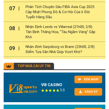
Nhận Định Leeds vs Villarreal (21h00, 2/8):
08
Tân Binh Thăng Hoa, “Tàu Ngầm Vàng” Gặp
Khó
Nhận định Sarpsborg vs Brann (23h00, 2/8):
09
Điểm Tựa Sân Nhà Giúp Vượt Khó?
TOP NHÀ CÁI UY TÍN
XEM NGAY
VI8 CASINO
5.0
ĐĂNG KÝ
XEM NGAY
FCB8
5.0
ĐĂNG KÝ