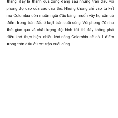
thắng, đây là thành quả xứng đáng sau những trận đấu với
phong độ cao của các cầu thủ. Nhưng không chỉ vào tứ kết
mà Colombia còn muốn ngôi đầu bảng, muốn vậy họ cần có
điểm trong trận đấu ở lượt trận cuối cùng. Với phong độ như
thời gian qua và chất lượng đội hình tốt thì đây không phải
điều khó thực hiện, nhiều khả năng Colombia sẽ có 1 điểm
trong trận đấu ở lượt trận cuối cùng.