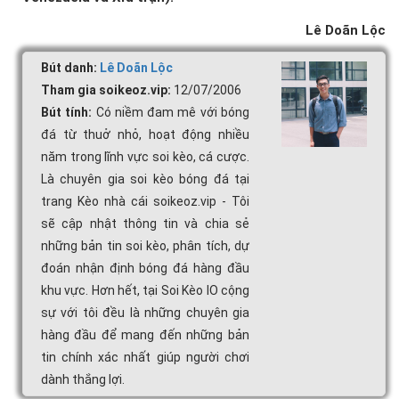
Lê Doãn Lộc
Bút danh:
Lê Doãn Lộc
Tham gia soikeoz.vip:
12/07/2006
Bút tính:
Có niềm đam mê với bóng
đá từ thuở nhỏ, hoạt động nhiều
năm trong lĩnh vực soi kèo, cá cược.
Là chuyên gia soi kèo bóng đá tại
trang Kèo nhà cái soikeoz.vip - Tôi
sẽ cập nhật thông tin và chia sẻ
những bản tin soi kèo, phân tích, dự
đoán nhận định bóng đá hàng đầu
khu vực. Hơn hết, tại Soi Kèo IO cộng
sự với tôi đều là những chuyên gia
hàng đầu để mang đến những bản
tin chính xác nhất giúp người chơi
dành thắng lợi.