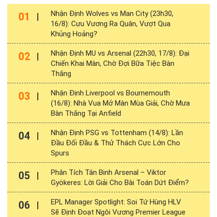
Nhận Định Wolves vs Man City (23h30,
01
16/8): Cựu Vương Ra Quân, Vượt Qua
Khủng Hoảng?
Nhận Định MU vs Arsenal (22h30, 17/8): Đại
02
Chiến Khai Màn, Chờ Đợi Bữa Tiệc Bàn
Thắng
Nhận Định Liverpool vs Bournemouth
03
(16/8): Nhà Vua Mở Màn Mùa Giải, Chờ Mưa
Bàn Thắng Tại Anfield
Nhận Định PSG vs Tottenham (14/8): Lần
04
Đầu Đối Đầu & Thử Thách Cực Lớn Cho
Spurs
Phân Tích Tân Binh Arsenal – Viktor
05
Gyökeres: Lời Giải Cho Bài Toán Dứt Điểm?
EPL Manager Spotlight: Soi Tứ Hùng HLV
06
Sẽ Định Đoạt Ngôi Vương Premier League