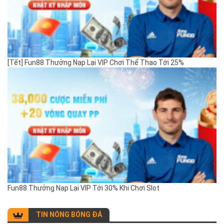
[Tết] Fun88 Thưởng Nạp Lại VIP Chơi Thể Thao Tới 25%
Fun88 Thưởng Nạp Lại VIP Tới 30% Khi Chơi Slot
TIN NÓNG BÓNG ĐÁ