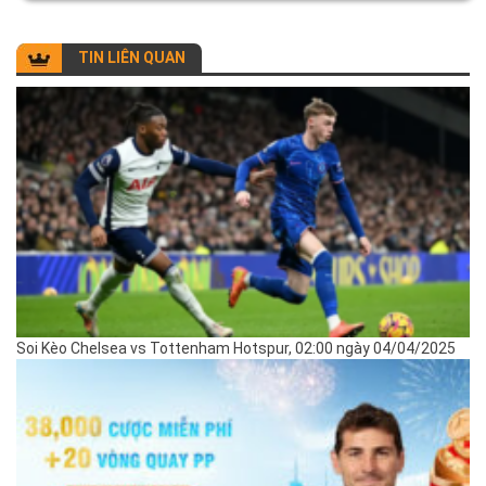
TIN LIÊN QUAN
Soi Kèo Chelsea vs Tottenham Hotspur, 02:00 ngày 04/04/2025