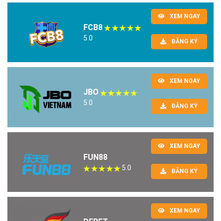
XEM NGAY
FCB8
5.0
ĐĂNG KÝ
XEM NGAY
JBO
5.0
ĐĂNG KÝ
XEM NGAY
FUN88
5.0
ĐĂNG KÝ
XEM NGAY