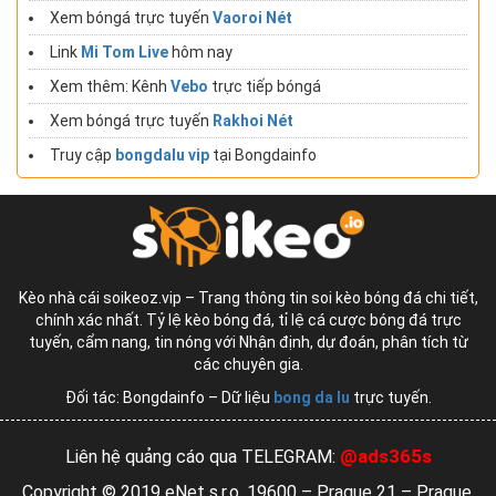
Xem bóngá trực tuyến
Vaoroi Nét
Link
Mi Tom Live
hôm nay
Xem thêm: Kênh
Vebo
trực tiếp bóngá
Xem bóngá trực tuyến
Rakhoi Nét
Truy cập
bongdalu vip
tại Bongdainfo
Kèo nhà cái soikeoz.vip – Trang thông tin soi kèo bóng đá chi tiết,
chính xác nhất. Tỷ lệ kèo bóng đá, tỉ lệ cá cược bóng đá trực
tuyến, cẩm nang, tin nóng với Nhận định, dự đoán, phân tích từ
các chuyên gia.
Đối tác: Bongdainfo – Dữ liệu
bong da lu
trực tuyến.
@ads365s
Liên hệ quảng cáo qua TELEGRAM:
Copyright © 2019 eNet s.r.o, 19600 – Prague 21 – Prague,