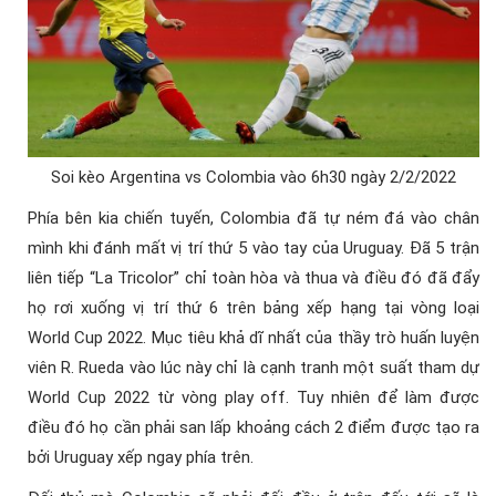
Soi kèo Argentina vs Colombia vào 6h30 ngày 2/2/2022
Phía bên kia chiến tuyến, Colombia đã tự ném đá vào chân
mình khi đánh mất vị trí thứ 5 vào tay của Uruguay. Đã 5 trận
liên tiếp “La Tricolor” chỉ toàn hòa và thua và điều đó đã đẩy
họ rơi xuống vị trí thứ 6 trên bảng xếp hạng tại vòng loại
World Cup 2022. Mục tiêu khả dĩ nhất của thầy trò huấn luyện
viên R. Rueda vào lúc này chỉ là cạnh tranh một suất tham dự
World Cup 2022 từ vòng play off. Tuy nhiên để làm được
điều đó họ cần phải san lấp khoảng cách 2 điểm được tạo ra
bởi Uruguay xếp ngay phía trên.