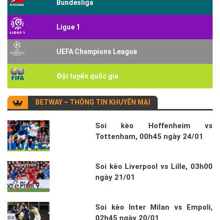
Bundesliga
Ligue 1
UEFA Champions League
Đội tuyển quốc gia
BETWAY – THÔNG TIN KHUYẾN MẠI
Soi kèo Hoffenheim vs
Tottenham, 00h45 ngày 24/01
Soi kèo Liverpool vs Lille, 03h00
ngày 21/01
Soi kèo Inter Milan vs Empoli,
02h45 ngày 20/01