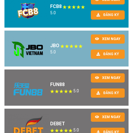
FCB8
5.0
ĐĂNG KÝ
XEM NGAY
JBO
5.0
ĐĂNG KÝ
XEM NGAY
FUN88
5.0
ĐĂNG KÝ
XEM NGAY
DEBET
5.0
ĐĂNG KÝ