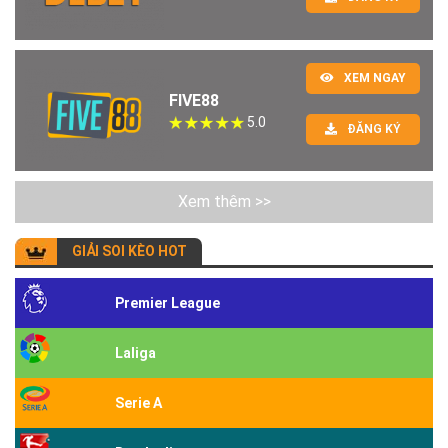
XEM NGAY
FIVE88
5.0
ĐĂNG KÝ
Xem thêm >>
GIẢI SOI KÈO HOT
Premier League
Laliga
Serie A