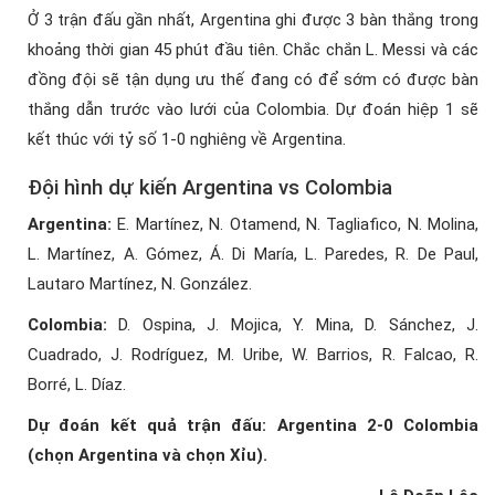
Ở 3 trận đấu gần nhất, Argentina ghi được 3 bàn thắng trong
khoảng thời gian 45 phút đầu tiên. Chắc chắn L. Messi và các
đồng đội sẽ tận dụng ưu thế đang có để sớm có được bàn
thắng dẫn trước vào lưới của Colombia. Dự đoán hiệp 1 sẽ
kết thúc với tỷ số 1-0 nghiêng về Argentina.
Đội hình dự kiến Argentina vs Colombia
Argentina:
E. Martínez, N. Otamend, N. Tagliafico, N. Molina,
L. Martínez, A. Gómez, Á. Di María, L. Paredes, R. De Paul,
Lautaro Martínez, N. González.
Colombia:
D. Ospina, J. Mojica, Y. Mina, D. Sánchez, J.
Cuadrado, J. Rodríguez, M. Uribe, W. Barrios, R. Falcao, R.
Borré, L. Díaz.
Dự đoán kết quả trận đấu: Argentina 2-0 Colombia
(chọn Argentina và chọn Xỉu).