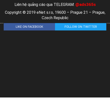
@ads365s
Liên hệ quảng cáo qua TELEGRAM:
Copyright © 2019 eNet s.r.o, 19600 – Prague 21 – Prague,
Czech Republic
LIKE ON FACEBOOK
FOLLOW ON TWITTER
Về Chúng Tôi
Chính Sách Bảo Mật
Điều Khoản
Liên Hệ