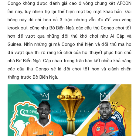
Congo không được đánh giá cao ở vòng chung kết AFCON
lần này, tuy nhiên họ lại thể hiện một bộ mặt khác hẳn. Đội
bóng này dù chỉ hòa cả 3 trận nhưng vẫn đủ để vào vòng
knock out, cũng như Bờ Biển Ngà, các cầu thủ Congo chơi tốt
hơn để vượt qua những đối thủ khó chơi như Ai Cập và
Guinea. Nhìn những gì mà Congo thể hiện và đối thủ mà họ
đã vượt qua thì rõ ràng lối chơi của họ thuyết phục hơn chủ
nhà Bờ Biển Ngà. Gặp nhau trong trận bán kết nhiều khả năng
các cầu thủ Congo sẽ là đội chơi tốt hơn và giành chiến
thắng trước Bờ Biển Ngà.