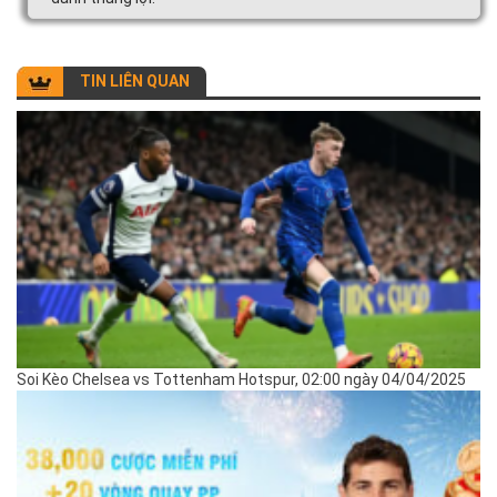
TIN LIÊN QUAN
Soi Kèo Chelsea vs Tottenham Hotspur, 02:00 ngày 04/04/2025