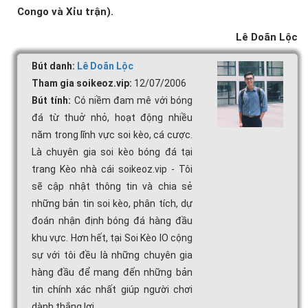
Congo và Xỉu trận).
Lê Doãn Lộc
Bút danh:
Lê Doãn Lộc
Tham gia soikeoz.vip:
12/07/2006
Bút tính:
Có niềm đam mê với bóng
đá từ thuở nhỏ, hoạt động nhiều
năm trong lĩnh vực soi kèo, cá cược.
Là chuyên gia soi kèo bóng đá tại
trang Kèo nhà cái soikeoz.vip - Tôi
sẽ cập nhật thông tin và chia sẻ
những bản tin soi kèo, phân tích, dự
đoán nhận định bóng đá hàng đầu
khu vực. Hơn hết, tại Soi Kèo IO cộng
sự với tôi đều là những chuyên gia
hàng đầu để mang đến những bản
tin chính xác nhất giúp người chơi
dành thắng lợi.