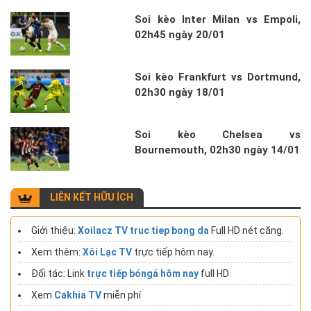
Soi kèo Inter Milan vs Empoli,
02h45 ngày 20/01
Soi kèo Frankfurt vs Dortmund,
02h30 ngày 18/01
Soi kèo Chelsea vs
Bournemouth, 02h30 ngày 14/01
LIÊN KẾT HỮU ÍCH
Giới thiệu:
Xoilacz TV truc tiep bong da
Full HD nét căng.
Xem thêm:
Xôi Lạc TV
trực tiếp hôm nay.
Đối tác: Link
trực tiếp bóngá hôm nay
full HD
Xem
Cakhia TV
miễn phí