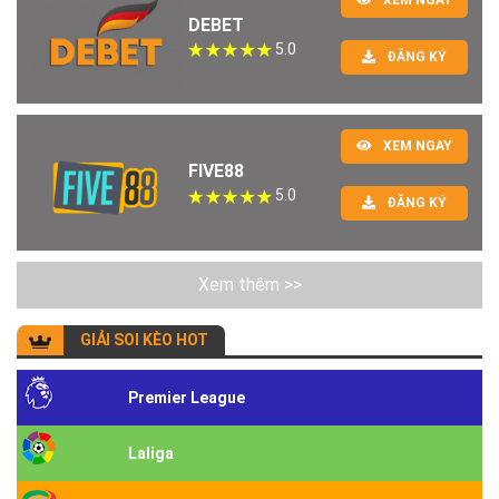
DEBET
5.0
ĐĂNG KÝ
XEM NGAY
FIVE88
5.0
ĐĂNG KÝ
Xem thêm >>
GIẢI SOI KÈO HOT
Premier League
Laliga