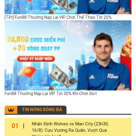
[Tết] Fun88 Thưởng Nạp Lại VIP Chơi Thể Thao Tới 25%
Fun88 Thưởng Nạp Lại VIP Tới 30% Khi Chơi Slot
TIN NÓNG BÓNG ĐÁ
Nhận Định Wolves vs Man City (23h30,
01
16/8): Cựu Vương Ra Quân, Vượt Qua