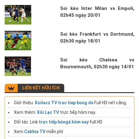
Soi kèo Inter Milan vs Empoli,
02h45 ngày 20/01
Soi kèo Frankfurt vs Dortmund,
02h30 ngày 18/01
Soi kèo Chelsea vs
Bournemouth, 02h30 ngày 14/01
LIÊN KẾT HỮU ÍCH
Giới thiệu:
Xoilacz TV truc tiep bong da
Full HD nét căng.
Xem thêm:
Xôi Lạc TV
trực tiếp hôm nay.
Đối tác: Link
trực tiếp bóngá hôm nay
full HD
Xem
Cakhia TV
miễn phí