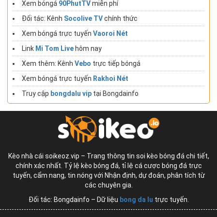
Xem bóngá
90PhutTV
miễn phí
Đối tác: Kênh
Socolive TV
chính thức
Xem bóngá trực tuyến
Vaoroi Nét
Link
Mi Tom Live
hôm nay
Xem thêm: Kênh
Vebo
trực tiếp bóngá
Xem bóngá trực tuyến
Rakhoi Nét
Truy cập
bongdalu vip
tại Bongdainfo
Kèo nhà cái soikeoz.vip – Trang thông tin soi kèo bóng đá chi tiết,
chính xác nhất. Tỷ lệ kèo bóng đá, tỉ lệ cá cược bóng đá trực
tuyến, cẩm nang, tin nóng với Nhận định, dự đoán, phân tích từ
các chuyên gia.
Đối tác: Bongdainfo – Dữ liệu
bong da lu
trực tuyến.