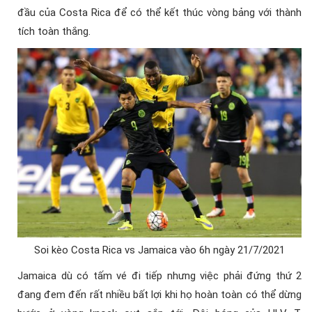
đầu của Costa Rica để có thể kết thúc vòng bảng với thành
tích toàn thắng.
Soi kèo Costa Rica vs Jamaica vào 6h ngày 21/7/2021
Jamaica dù có tấm vé đi tiếp nhưng việc phải đứng thứ 2
đang đem đến rất nhiều bất lợi khi họ hoàn toàn có thể dừng