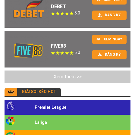
DEBET
5.0
ĐĂNG KÝ
XEM NGAY
FIVE88
5.0
ĐĂNG KÝ
Xem thêm >>
GIẢI SOI KÈO HOT
Premier League
Laliga