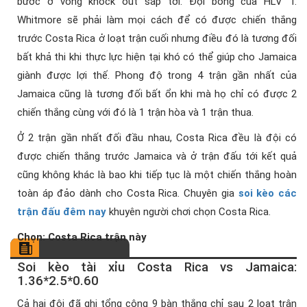
bước ở vòng knock out sắp tới. Đội bóng của HLV T.
Whitmore sẽ phải làm mọi cách để có được chiến thắng
trước Costa Rica ở loạt trận cuối nhưng điều đó là tương đối
bất khả thi khi thực lực hiện tại khó có thể giúp cho Jamaica
giành được lợi thế. Phong độ trong 4 trận gần nhất của
Jamaica cũng là tương đối bất ổn khi mà họ chỉ có được 2
chiến thắng cùng với đó là 1 trận hòa và 1 trận thua.
Ở 2 trận gần nhất đối đầu nhau, Costa Rica đều là đội có
được chiến thắng trước Jamaica và ở trận đấu tới kết quả
cũng không khác là bao khi tiếp tục là một chiến thắng hoàn
toàn áp đảo dành cho Costa Rica. Chuyên gia
soi kèo các
trận đấu đêm nay
khuyên người chơi chọn Costa Rica.
Chọn: Costa Rica trận này
Soi kèo tài xỉu Costa Rica vs Jamaica:
1.36*2.5*0.60
Cả hai đội đã ghi tổng cộng 9 bàn thắng chỉ sau 2 loạt trận