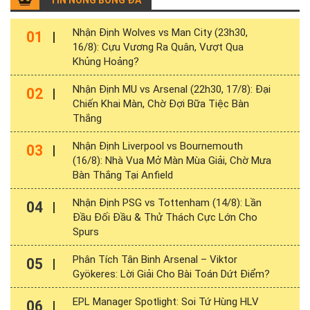
TIN NÓNG BÓNG ĐÁ
Nhận Định Wolves vs Man City (23h30,
01
16/8): Cựu Vương Ra Quân, Vượt Qua
Khủng Hoảng?
Nhận Định MU vs Arsenal (22h30, 17/8): Đại
02
Chiến Khai Màn, Chờ Đợi Bữa Tiệc Bàn
Thắng
Nhận Định Liverpool vs Bournemouth
03
(16/8): Nhà Vua Mở Màn Mùa Giải, Chờ Mưa
Bàn Thắng Tại Anfield
Nhận Định PSG vs Tottenham (14/8): Lần
04
Đầu Đối Đầu & Thử Thách Cực Lớn Cho
Spurs
Phân Tích Tân Binh Arsenal – Viktor
05
Gyökeres: Lời Giải Cho Bài Toán Dứt Điểm?
EPL Manager Spotlight: Soi Tứ Hùng HLV
06