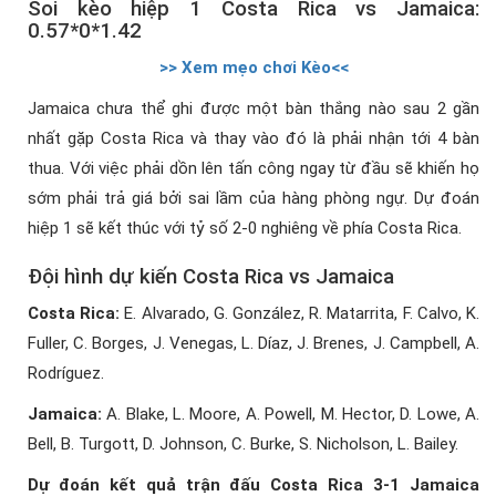
Soi kèo hiệp 1 Costa Rica vs Jamaica:
0.57*0*1.42
>> Xem mẹo chơi Kèo<<
Jamaica chưa thể ghi được một bàn thắng nào sau 2 gần
nhất gặp Costa Rica và thay vào đó là phải nhận tới 4 bàn
thua. Với việc phải dồn lên tấn công ngay từ đầu sẽ khiến họ
sớm phải trả giá bởi sai lầm của hàng phòng ngự. Dự đoán
hiệp 1 sẽ kết thúc với tỷ số 2-0 nghiêng về phía Costa Rica.
Đội hình dự kiến Costa Rica vs Jamaica
Costa Rica:
E. Alvarado, G. González, R. Matarrita, F. Calvo, K.
Fuller, C. Borges, J. Venegas, L. Díaz, J. Brenes, J. Campbell, A.
Rodríguez.
Jamaica:
A. Blake, L. Moore, A. Powell, M. Hector, D. Lowe, A.
Bell, B. Turgott, D. Johnson, C. Burke, S. Nicholson, L. Bailey.
Dự đoán kết quả trận đấu Costa Rica 3-1 Jamaica