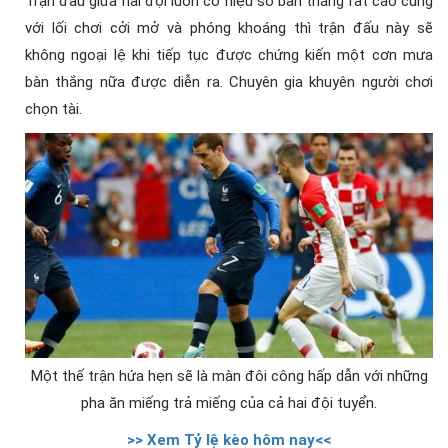
Trận đấu giữa hai đội luôn có hiệu số bàn thắng rất cao cùng
với lối chơi cởi mở và phóng khoáng thì trận đấu này sẽ
không ngoại lệ khi tiếp tục được chứng kiến một cơn mưa
bàn thắng nữa được diễn ra. Chuyên gia khuyên người chơi
chọn tài.
Một thế trận hứa hẹn sẽ là màn đôi công hấp dẫn với những
pha ăn miếng trả miếng của cả hai đội tuyển.
>> Xem Tỷ lệ kèo hôm nay<<