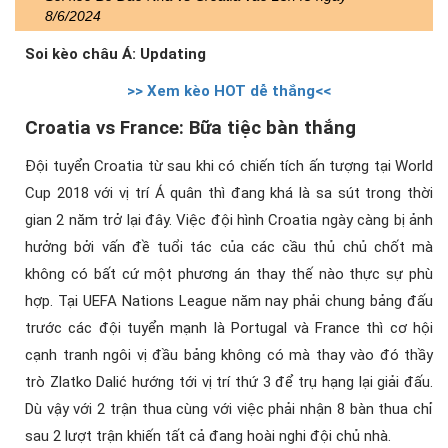
8/6/2024
Soi kèo châu Á: Updating
>> Xem kèo HOT dễ thắng<<
Croatia vs France: Bữa tiệc bàn thắng
Đội tuyển Croatia từ sau khi có chiến tích ấn tượng tại World
Cup 2018 với vị trí Á quân thì đang khá là sa sút trong thời
gian 2 năm trở lại đây. Việc đội hình Croatia ngày càng bị ảnh
hưởng bởi vấn đề tuổi tác của các cầu thủ chủ chốt mà
không có bất cứ một phương án thay thế nào thực sự phù
hợp. Tại UEFA Nations League năm nay phải chung bảng đấu
trước các đội tuyển mạnh là Portugal và France thì cơ hội
cạnh tranh ngôi vị đầu bảng không có mà thay vào đó thầy
trò Zlatko Dalić hướng tới vị trí thứ 3 để trụ hạng lại giải đấu.
Dù vậy với 2 trận thua cùng với việc phải nhận 8 bàn thua chỉ
sau 2 lượt trận khiến tất cả đang hoài nghi đội chủ nhà.