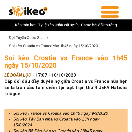
Kèo trận hot |
Tỷ lệ kèo |
Nhà cái uy tín |
Game bài đổi thưởng
Đội Tuyển Quốc Gia
»
Soi kèo Croatia vs France vào 1h45 ngày 15/10/2020
Soi kèo Croatia vs France vào 1h45
ngày 15/10/2020
LÊ DOÃN LỘC
-
17:07 - 10/10/2020
Cặp đối đầu đầy duyên nợ giữa Croatia vs France hứa hẹn
sẽ là trận cầu tâm điểm tại loạt trận thứ 4 UEFA Nations
League.
Soi kèo France vs Croatia vào 1h45 ngày 9/9/2020
Soi kèo Tây Ban Nha vs Croatia vào 23h ngày
15/6/2024
Soi kèo Bồ Đào Nha vs Croatia vào 23h45 ngày