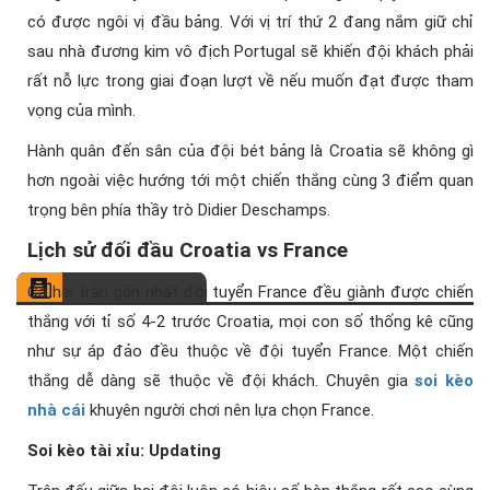
có được ngôi vị đầu bảng. Với vị trí thứ 2 đang nắm giữ chỉ
sau nhà đương kim vô địch Portugal sẽ khiến đội khách phải
rất nỗ lực trong giai đoạn lượt về nếu muốn đạt được tham
vọng của mình.
Hành quân đến sân của đội bét bảng là Croatia sẽ không gì
hơn ngoài việc hướng tới một chiến thắng cùng 3 điểm quan
trọng bên phía thầy trò Didier Deschamps.
Lịch sử đối đầu Croatia vs France
Cả hai trận gần nhất đội tuyển France đều giành được chiến
thắng với tỉ số 4-2 trước Croatia, mọi con số thống kê cũng
như sự áp đảo đều thuộc về đội tuyển France. Một chiến
thắng dễ dàng sẽ thuộc về đội khách. Chuyên gia
soi kèo
nhà cái
khuyên người chơi nên lựa chọn France.
Soi kèo tài xỉu: Updating