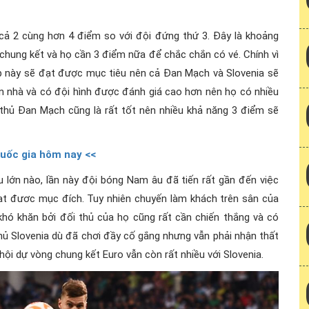
ả 2 cùng hơn 4 điểm so với đội đứng thứ 3. Đây là khoảng
 chung kết và họ cần 3 điểm nữa để chắc chắn có vé. Chính vì
iếp này sẽ đạt được mục tiêu nên cả Đan Mạch và Slovenia sẽ
ân nhà và có đội hình được đánh giá cao hơn nên họ có nhiều
 thủ Đan Mạch cũng là rất tốt nên nhiều khả năng 3 điểm sẽ
uốc gia hôm nay <<
u lớn nào, lần này đội bóng Nam âu đã tiến rất gần đến việc
ạt đươc mục đích. Tuy nhiên chuyến làm khách trên sân của
hó khăn bởi đối thủ của họ cũng rất cần chiến thắng và có
thủ Slovenia dù đã chơi đầy cố gắng nhưng vẫn phải nhận thất
 hội dự vòng chung kết Euro vẫn còn rất nhiều với Slovenia.