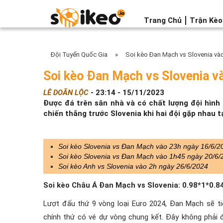
Trang Chủ
Trận Kè
Đội Tuyển Quốc Gia
»
Soi kèo Đan Mạch vs Slovenia và
Soi kèo Đan Mạch vs Slovenia v
LÊ DOÃN LỘC
-
23:14 - 15/11/2023
Được đá trên sân nhà và có chất lượng đội hình
chiến thắng trước Slovenia khi hai đội gặp nhau t
Soi kèo Slovenia vs Đan Mạch vào 23h ngày 16/6/2
Soi kèo Slovenia vs Đan Mạch vào 1h45 ngày 20/6/
Soi kèo Anh vs Slovenia vào 2h ngày 26/6/2024
Soi kèo Châu Á Đan Mạch vs Slovenia: 0.98*1*0.8
Lượt đấu thứ 9 vòng loại Euro 2024, Đan Mạch sẽ ti
chính thứ có vé dự vòng chung kết. Đây không phải 