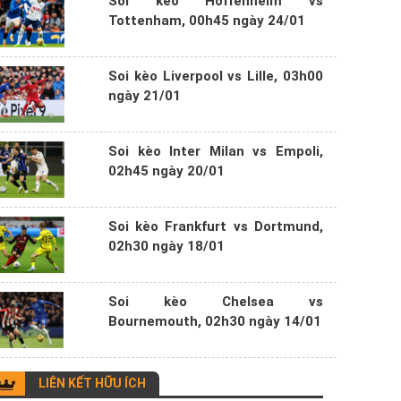
Soi kèo Hoffenheim vs
Tottenham, 00h45 ngày 24/01
Soi kèo Liverpool vs Lille, 03h00
ngày 21/01
Soi kèo Inter Milan vs Empoli,
02h45 ngày 20/01
Soi kèo Frankfurt vs Dortmund,
02h30 ngày 18/01
Soi kèo Chelsea vs
Bournemouth, 02h30 ngày 14/01
LIÊN KẾT HỮU ÍCH