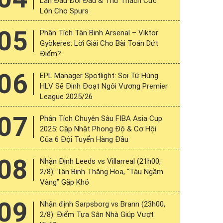
Lần Đầu Đối Đầu & Thử Thách Cực
Lớn Cho Spurs
05
Phân Tích Tân Binh Arsenal – Viktor
Gyökeres: Lời Giải Cho Bài Toán Dứt
Điểm?
06
EPL Manager Spotlight: Soi Tứ Hùng
HLV Sẽ Định Đoạt Ngôi Vương Premier
League 2025/26
07
Phân Tích Chuyên Sâu FIBA Asia Cup
2025: Cập Nhật Phong Độ & Cơ Hội
Của 6 Đội Tuyển Hàng Đầu
08
Nhận Định Leeds vs Villarreal (21h00,
2/8): Tân Binh Thăng Hoa, “Tàu Ngầm
Vàng” Gặp Khó
09
Nhận định Sarpsborg vs Brann (23h00,
2/8): Điểm Tựa Sân Nhà Giúp Vượt