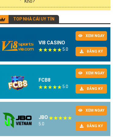
Khó?
TOP NHÀ CÁI UY TÍN
XEM NGAY
VI8 CASINO
5.0
ĐĂNG KÝ
XEM NGAY
FCB8
5.0
ĐĂNG KÝ
XEM NGAY
JBO
5.0
ĐĂNG KÝ