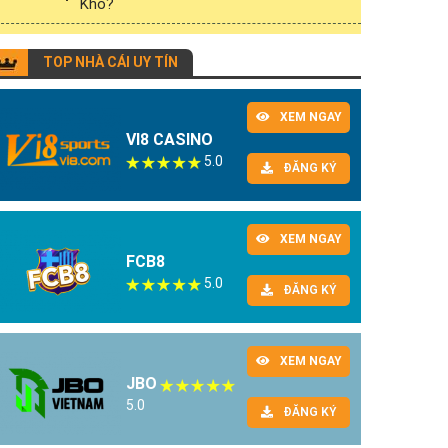
Khó?
TOP NHÀ CÁI UY TÍN
XEM NGAY
VI8 CASINO
5.0
ĐĂNG KÝ
XEM NGAY
FCB8
5.0
ĐĂNG KÝ
XEM NGAY
JBO
5.0
ĐĂNG KÝ