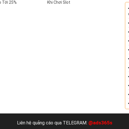
o Tới 25%
Khi Chơi Slot
@ads365s
Liên hệ quảng cáo qua TELEGRAM: