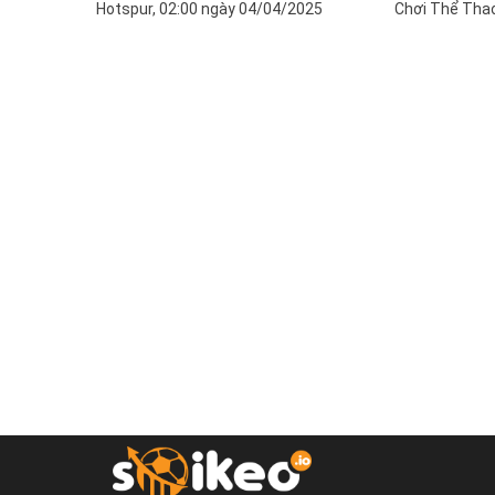
Hotspur, 02:00 ngày 04/04/2025
Chơi Thể Tha