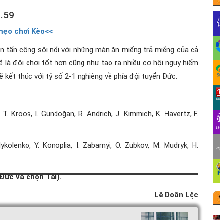
0.59
mẹo chơi Kèo<<
rận tấn công sôi nổi với những màn ăn miếng trả miếng của cả
sẽ là đội chơi tốt hơn cũng như tạo ra nhiều cơ hội nguy hiểm
 kết thúc với tỷ số 2-1 nghiêng về phía đội tuyển Đức.
 T. Kroos, İ. Gündoğan, R. Andrich, J. Kimmich, K. Havertz, F.
kolenko, Y. Konoplia, I. Zabarnyi, O. Zubkov, M. Mudryk, H.
Đức và chọn Tài).
Lê Doãn Lộc