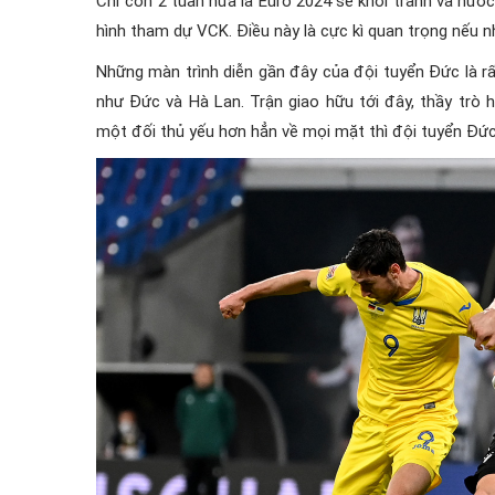
Chỉ còn 2 tuần nữa là Euro 2024 sẽ khởi tranh và nướ
hình tham dự VCK. Điều này là cực kì quan trọng nếu 
Những màn trình diễn gần đây của đội tuyển Đức là rấ
như Đức và Hà Lan. Trận giao hữu tới đây, thầy trò 
một đối thủ yếu hơn hẳn về mọi mặt thì đội tuyển Đứ