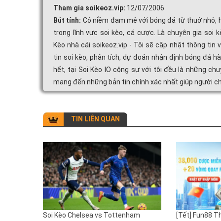
Tham gia soikeoz.vip:
12/07/2006
Bút tính:
Có niềm đam mê với bóng đá từ thuở nhỏ, 
trong lĩnh vực soi kèo, cá cược. Là chuyên gia soi 
Kèo nhà cái soikeoz.vip - Tôi sẽ cập nhật thông tin
tin soi kèo, phân tích, dự đoán nhận định bóng đá h
hết, tại Soi Kèo IO cộng sự với tôi đều là những ch
mang đến những bản tin chính xác nhất giúp người chơ
TIN LIÊN QUAN
Soi Kèo Chelsea vs Tottenham
[Tết] Fun88 T