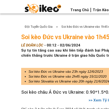
Trang Chủ
Trận Kè
Đội Tuyển Quốc Gia
»
Soi kèo Đức vs Ukraine vào 1h45
Soi kèo Đức vs Ukraine vào 1h4
LÊ DOÃN LỘC
-
00:12 - 02/06/2024
Sự tự tin tăng cao sau khi liên tiếp đánh bại P
chiến thắng trước Ukraine ở trận giao hữu Quốc tế
Soi kèo Đức vs Ukraine vào 23h ngày 12/6/2023
Soi kèo Đức vs Ukraine vào 2h45 ngày 15/11/2020
Soi kèo Slovakia vs Ukraine vào 20h ngày 21/6/202
Soi kèo châu Á Đức vs Ukraine: 0.90*1.5*0
>> Xem Tỷ l