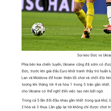
Soi kèo Đức vs Ukra
Phía bên kia chiến tuyến, Ukraine cũng đã sớm có đư
Đức, trước khi giải đấu Euro khởi tranh thầy trò huấn l
Lan và Moldova để hoàn thiện lối chơi và chốt đội hì
tượng khi thắng tới 4 và hòa 1 trong 5 trận gần nhất
cho Ukraine có thể nghĩ đến việc tạo nên bất ngờ.
Trong cả 5 lần đối đầu nhau gần nhất trong quá khứ, 
2 hòa và 3 thua. Lần gặp lại tới không chỉ được chơi t